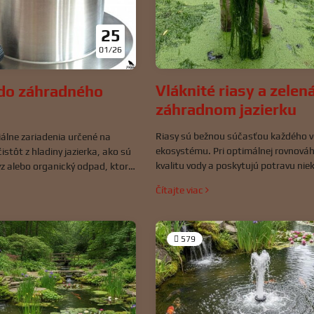
25
01/26
Vláknité riasy a zelen
do záhradného
záhradnom jazierku
Riasy sú bežnou súčasťou každého 
álne zariadenia určené na
ekosystému. Pri optimálnej rovnováh
stôt z hladiny jazierka, ako sú
kvalitu vody a poskytujú potravu ni
myz alebo organický odpad, ktorý
mikroorganizmom. Ak však prerastú 
al a zhoršoval kvalitu vody. Sú
Čítajte viac
prirodzené hranice, môžu sa stať p
údržby čistej a zdravej vodnej
najčastejšie vo forme vláknitých rias 
zierkach s rybami ako koi alebo
vody. Tieto dve formy rias sa líšia s
nárokmi a aj metódami boja.
579