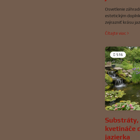
Osvetlenie záhradn
estetickým doplnk
zvýrazniť krásu jaz
rýb a zároveň zab
Čítajte viac
pohybe okolo jazie
516
Substráty,
kvetináče 
jazierka