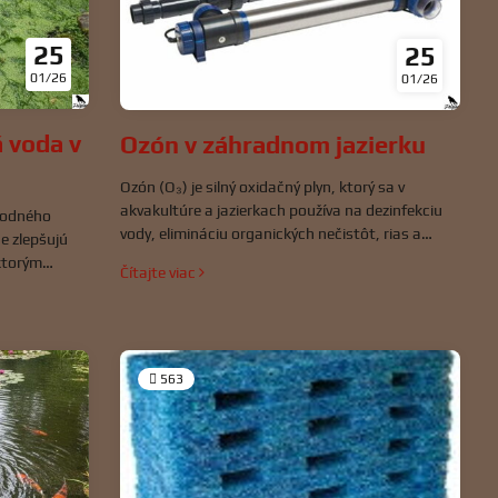
25
25
01/26
01/26
á voda v
Ozón v záhradnom jazierku
Ozón (O₃) je silný oxidačný plyn, ktorý sa v
akvakultúre a jazierkach používa na dezinfekciu
vodného
vody, elimináciu organických nečistôt, rias a
e zlepšujú
patogénov. Ozón môže výrazne zlepšiť kvalitu
ektorým
Čítajte viac
vody, ale zároveň je to silne reaktívna látka, ktorá
svoje
pri nesprávnom použití môže poškodiť ryby,
roblémom —
rastliny aj biologickú filtráciu. Preto je dôležité mu
a zelenej
porozumieť do hĺbky.
vojou povahou,
563