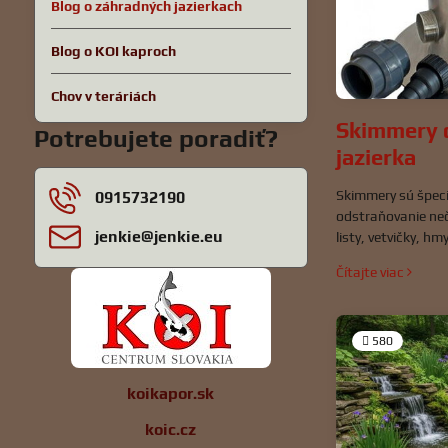
Blog o záhradných jazierkach
Blog o KOI kaproch
Chov v teráriách
Skimmery 
Potrebujete poradiť?
jazierka
Skimmery sú špeci
0915732190
odstraňovanie neči
jenkie​@jenkie​.eu
listy, vetvičky, h
by sa inak rozklad
Čítajte viac
kľúčovou súčasťou 
nádrže, najmä v ja
jesetery.
580
koikapor.sk
koic.cz