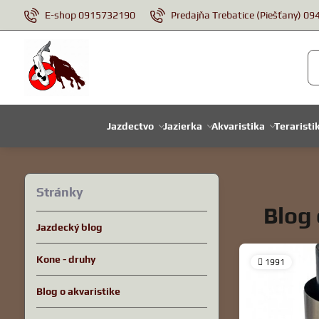
E-shop 0915732190
Predajňa Trebatice (Piešťany) 0
Jazdectvo
Jazierka
Akvaristika
Teraristi
Stránky
Blog 
Jazdecký blog
Kone - druhy
1991
Blog o akvaristike