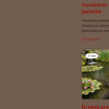
Vysávanie
jazierka
Vysávanie jazierk
činnosti na udržan
prostredia pre ryb
Správne a pravid
Čítajte viac
predchádzať nahr
odpadu, listov a i
zhoršovať kvalitu 
540
Krmivá pre