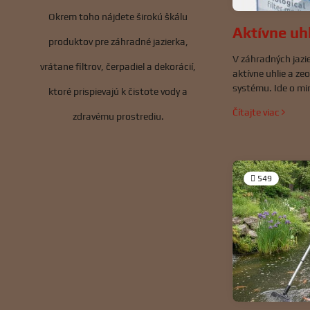
Okrem toho nájdete širokú škálu
Aktívne uhl
produktov pre záhradné jazierka,
V záhradných jazi
vrátane filtrov, čerpadiel a dekorácií,
aktívne uhlie a ze
systému. Ide o mi
ktoré prispievajú k čistote vody a
materiály, ktoré v
Čítajte viac
zdravému prostrediu.
vody, znižovaniu 
škodlivých látok. 
ako biomolytan al
filtráciu a pomáh
549