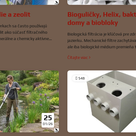
ie a zeolit
Bioguličky, Helix, bak
domy a biobloky
erkach sa často používajú
olit ako súčasť filtračného
Biologická filtrácia je kľúčová pre zd
nerálne a chemicky aktívne
jazierku. Mechanické filtre zachytáva
ýznamne prispievajú k čistote
ale iba biologické médium premieňa t
zápachu a odstraňovaniu
(amoniak, dusitany) na menej škodli
Čítajte viac
Hoci nie sú biologickým filtrom
ebo japonská rohož, dopĺňajú
ajú udržiavať zdravý ekosystém.
548
25
01/26