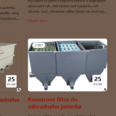
Koi kapre sú jedny z najnáročnejších a najkrajších
okrasných rýb, aké môžeš mať v jazierku. Ich
o jazierka.
zdravie, rast, sfarbenie i dĺžka života do značnej
kalila, riasy
miery závisí od toho, čím ich kŕmiš. Krmivá pre koi
 chorobami.
Čítajte viac
nie sú len jedlom – sú zdrojom energie, výživy a
jú dva hlavné
často aj preventívnej medicíny.
mbinujú pre
507
25
25
01/26
01/26
Komorové filtre do
radného
záhradného jazierka