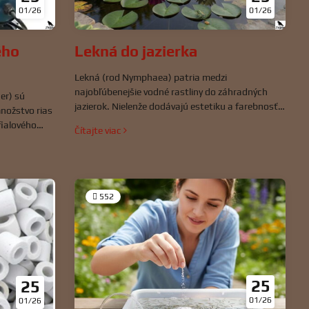
01/26
01/26
Lekná do jazierka
ého
Lekná (rod Nymphaea) patria medzi
najobľúbenejšie vodné rastliny do záhradných
ier) sú
jazierok. Nielenže dodávajú estetiku a farebnosť,
množstvo rias
ale majú aj dôležitú ekologickú funkciu, ktorá
fialového
Čítajte viac
podporuje rovnováhu celého ekosystému.
fektívnejších
 zdravú bez
552
25
25
01/26
01/26