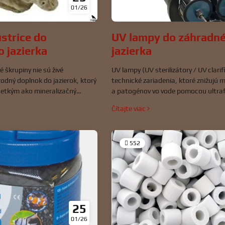
01/26
strice do
UV lampy do záhradn
 jazierka
jazierka
 škrupiny nie sú živé
UV lampy (UV sterilizátory / UV clarif
rodný doplnok do jazierok, ktorý
technické zariadenia, ktoré znižujú 
šetkým ako mineralizačný
a patogénov vo vode pomocou ultra
ia a stabilizátor chemických
svetla. V jazierkach sú jedným z naje
Čítajte viac
ch použitie je obľúbené u
spôsobov, ako udržiavať vodu číru a
erok a záhradných rybníkov, ktorí
nadmerného chemického zásahu.
litu vody bez chemických
552
25
01/26