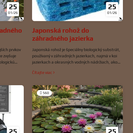
25
25
01/26
01/26
radného
Japonská rohož do
záhradného jazierka
jších prvkov
Japonská rohož je špeciálny biologický substrát,
e zvyšuje
používaný v záhradných jazierkach, najmä v koi
iologickú
jazierkach a okrasných vodných nádržiach, ako
ody. Správne
podpora biologickej filtrácie. Vyznačuje sa
Čítajte viac
lých
štruktúrou, ktorá podporuje rast nitrifikačných
dzene klesá a
baktérií, pomáha stabilizovať kvalitu vody a
by.
zároveň poskytuje mechanickú filtráciu.
560
25
25