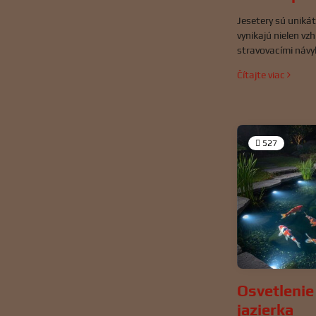
Jesetery sú unikát
vynikajú nielen vz
stravovacími návy
mäsožravce s pref
Čítajte viac
ich správna výživa 
imunitu a dĺžku ž
527
Osvetleni
jazierka