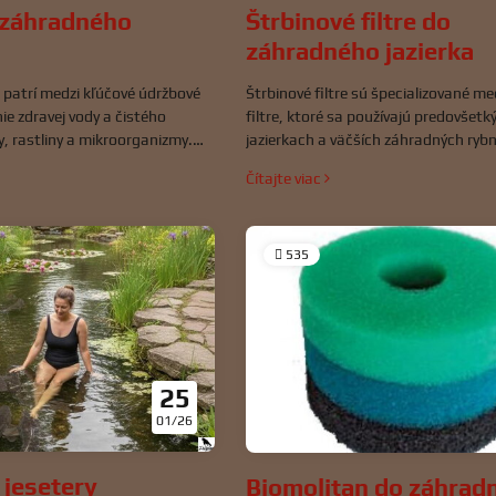
 záhradného
Štrbinové filtre do
záhradného jazierka
a patrí medzi kľúčové údržbové
Štrbinové filtre sú špecializované m
ie zdravej vody a čistého
filtre, ktoré sa používajú predovšetk
y, rastliny a mikroorganizmy.
jazierkach a väčších záhradných rybn
elné vysávanie pomáha
potrebné efektívne odstraňovať pev
Čítajte viac
omadeniu kalu, organického
a zabezpečiť priehľadnú vodu. Ich n
ných nečistôt, ktoré môžu
zo štrbín alebo otvorov, cez ktoré vo
vody a podporovať rast rias.
prechádza, zatiaľ čo väčšie častice 
535
25
01/26
 jesetery
Biomolitan do záhrad