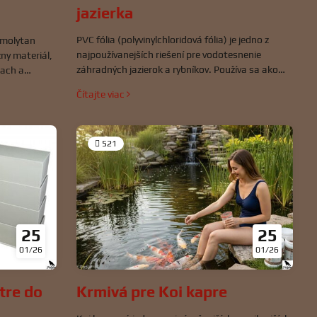
jazierka
PVC fólia (polyvinylchloridová fólia) je jedno z
 molytan
najpoužívanejších riešení pre vodotesnenie
zny materiál,
záhradných jazierok a rybníkov. Používa sa ako
kach a
vnútorná „textília“, ktorá udržiava vodu v jazierku
na rozvoj
Čítajte viac
bez úniku do okolia.
jú škodlivé
m podporuje
astlín.
521
25
25
01/26
01/26
Krmivá pre Koi kapre
ltre do