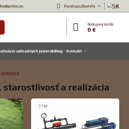
nkie@jenkie.eu
Panel používateľa
Nákupný košík
0 €
alizácie záhradných jazierok
Blog
Kontakt
 jazierkach
 starostlivosť a realizácia
732