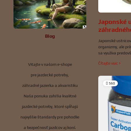
Japonské u
záhradného
Blog
Japonské ustricové
organizmy, ale prí
sa využíva predov
substrát, dekorác
Čítajte viac
Vitajte v našom e-shope
parametrov vody. I
majiteľov Koi jazi
pre jazdecké potreby,
chcú podporiť kva
prípravkov.
560
záhradné jazierka a akvaristiku
Naša ponuka zahŕňa kvalitné
jazdecké potreby, ktoré spĺňajú
najvyššie štandardy pre pohodlie
a bezpečnosť jazdcov aj koní.