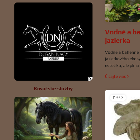
Vodné a ba
jazierka
Vodné a bahenné 
jazierkového ekos
estetiku, ale plnia
udržiavajú vodu či
Čítajte viac
Kováčske služby
562