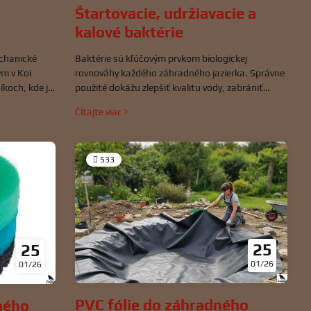
Štartovacie, udržiavacie a
kalové baktérie
Baktérie sú kľúčovým prvkom biologickej
echanické
rovnováhy každého záhradného jazierka. Správne
ým v Koi
použité dokážu zlepšiť kvalitu vody, zabrániť
íkoch, kde je
rastu rias, podporiť zdravie rýb a rozklad
né nečistoty
Čítajte viac
organického odpadu. Na trhu nájdeme
ázov vychádza
štartovacie, udržiavacie a kalové baktérie, ktoré
da
majú rôzne funkcie.
sú zachytené.
533
25
25
01/26
01/26
PVC fólie do záhradného
ného