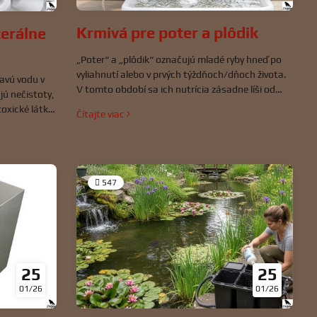
Krmivá pre poter a plôdik
terálne
„Poter“ a „plôdik“ označujú mladé ryby hneď po
vyliahnutí alebo v prvých týždňoch/dňoch života.
ravú vodu v
V tomto období sa ich nutrícia zásadne líši od
jú nečistoty,
dospelých rýb, pretože rýchlo rastú, ich
oxické látky
Čítajte viac
metabolizmus je intenzívny a majú špecifické
vé dusičnany.
potreby:
547
25
25
01/26
01/26