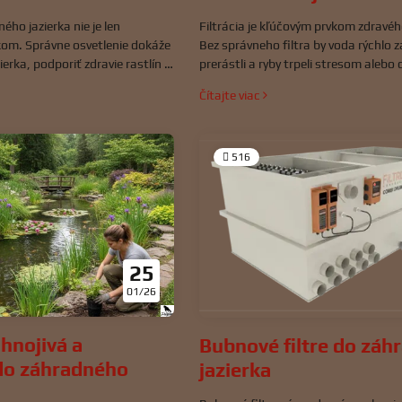
ého jazierka nie je len
Filtrácia je kľúčovým prvkom zdravéh
om. Správne osvetlenie dokáže
Bez správneho filtra by voda rýchlo za
ierka, podporiť zdravie rastlín a
prerástli a ryby trpeli stresom alebo
ezpečiť bezpečnosť pri nočnom
Skrápané filtre a biofiltre predstavu
Čítajte viac
rka.
systémy filtrácie, ktoré sa často ko
dosiahnutie optimálnej kvality vody.
516
25
01/26
 hnojivá a
Bubnové filtre do záh
do záhradného
jazierka