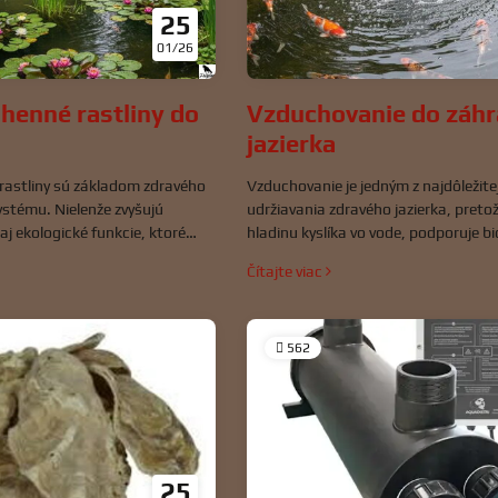
25
01/26
henné rastliny do
Vzduchovanie do záh
jazierka
rastliny sú základom zdravého
Vzduchovanie je jedným z najdôležite
ystému. Nielenže zvyšujú
udržiavania zdravého jazierka, pretož
 aj ekologické funkcie, ktoré
hladinu kyslíka vo vode, podporuje b
stú a stabilnú.
filtráciu a zlepšuje celkovú kvalitu v
Čítajte viac
vzduchovanie je kľúčové najmä v tep
mesiacoch, keď hladina kyslíka priro
ryby sú náchylnejšie na stres a choro
562
25