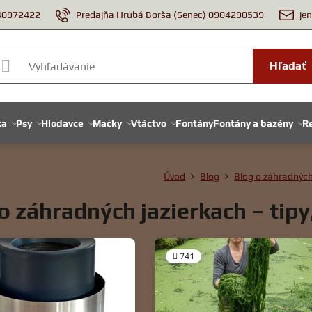
940972422
Predajňa Hrubá Borša (Senec) 0904290539
je
Hľadať
ka
Psy
Hlodavce
Mačky
Vtáctvo
Fontány
Fontány a bazény
Re
Úvod
Blog
Blog o záhradných
o záhradných jazierkach – tipy,
741