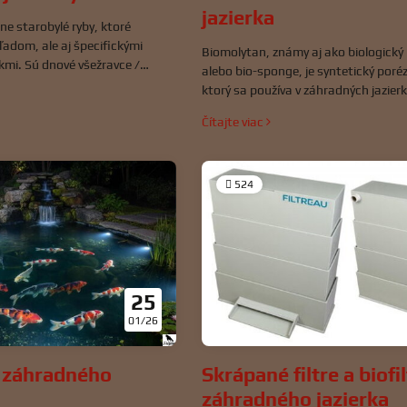
jazierka
ne starobylé ryby, ktoré
hľadom, ale aj špecifickými
Biomolytan, známy aj ako biologický
kmi. Sú dnové všežravce /
alebo bio-sponge, je syntetický poré
erenciou živočíšnej potravy a
ktorý sa používa v záhradných jazier
je kľúčová pre rast, zdravie,
akváriách ako biologický filter. Slúži 
Čítajte viac
ivota v záhradnom prostredí.
prospešných baktérií, ktoré premieňa
látky vo vode na menej neškodné, čí
stabilnú kvalitu vody a zdravie rýb a r
524
25
01/26
e záhradného
Skrápané filtre a biofi
záhradného jazierka