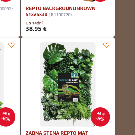
REPTO BACKGROUND BROWN
00055)
51x25x30
( R1100720)
Do 14dní
38,95 €
48 €
48 €
6%
6%
ZADNÁ STENA REPTO MAT