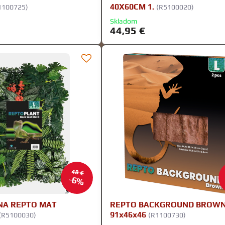
40X60CM 1.
1100725)
(R5100020)
Skladom
44,95 €
48 €
6%
NA REPTO MAT
REPTO BACKGROUND BROW
91x46x46
(R5100030)
(R1100730)