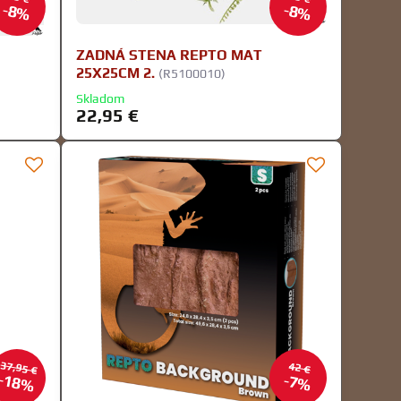
8%
8%
ZADNÁ STENA REPTO MAT
25X25CM 2.
(R5100010)
Skladom
22,95 €
37,95 €
42 €
18%
7%