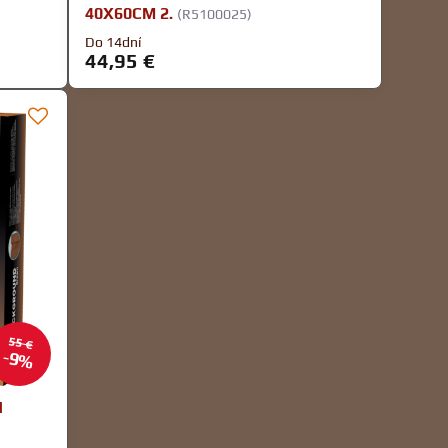
40X60CM 2.
(R5100025)
Do 14dní
44,95 €
55 €
9%
N