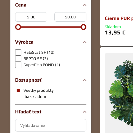
Cena
Od:
Do:
Čierna PUR 
Skladom
13,95 €
Výrobca
HabiStat SF (10)
REPTO SF (3)
SuperFish POND (1)
Dostupnosť
Všetky produkty
Iba skladom
Hľadať text
Prehľadať
výsledky