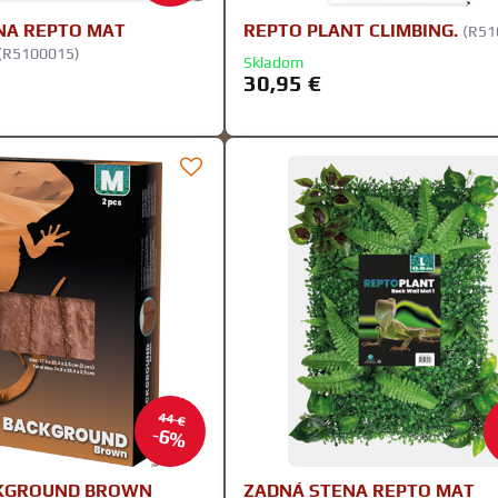
NA REPTO MAT
REPTO PLANT CLIMBING.
(R51
(R5100015)
Skladom
30,95 €
44 €
6%
CKGROUND BROWN
ZADNÁ STENA REPTO MAT