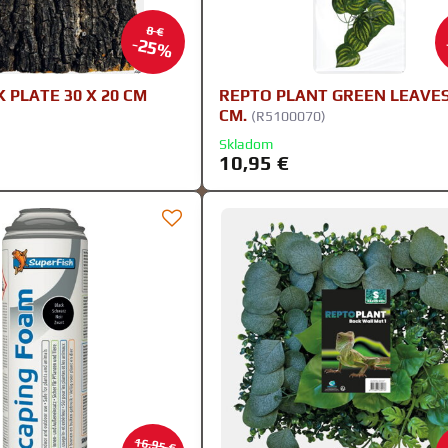
8 €
25%
 PLATE 30 X 20 CM
REPTO PLANT GREEN LEAVES
CM.
(R5100070)
Skladom
10,95 €
16,95 €