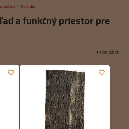
raristika
Pozadie
ľad a funkčný priestor pre
14
položiek