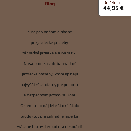
Do 14dní
Blog
44,95 €
Vitajte v našom e-shope
pre jazdecké potreby,
záhradné jazierka a akvaristiku
Naša ponuka zahŕňa kvalitné
jazdecké potreby, ktoré spĺňajú
najvyššie štandardy pre pohodlie
a bezpečnosť jazdcov aj koní.
Okrem toho nájdete širokú škálu
produktov pre záhradné jazierka,
vrátane filtrov, čerpadiel a dekorácií,