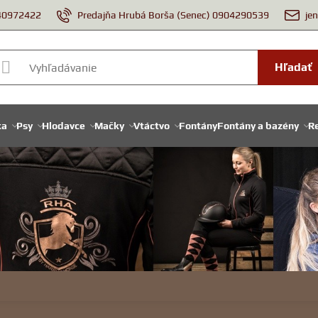
940972422
Predajňa Hrubá Borša (Senec) 0904290539
je
Hľadať
ka
Psy
Hlodavce
Mačky
Vtáctvo
Fontány
Fontány a bazény
Re