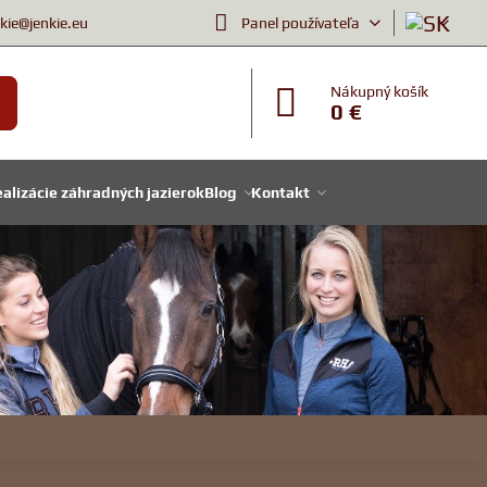
nkie@jenkie.eu
Panel používateľa
Nákupný košík
0 €
alizácie záhradných jazierok
Blog
Kontakt