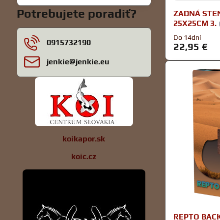
filtra
Potrebujete poradiť?
ZADNÁ STE
fulltextom
25X25CM 3.
Do 14dní
0915732190
22,95 €
jenkie​@jenkie​.eu
koikapor.sk
koic.cz
REPTO BA