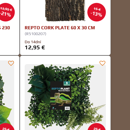
13,95 €
15 €
21%
13%
 230
REPTO CORK PLATE 60 X 30 CM
(R5100207)
Do 14dní
12,95 €
25 €
25 €