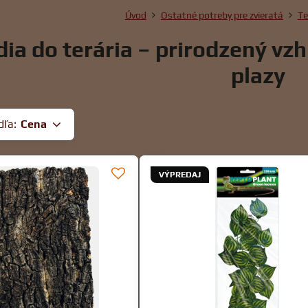
Úvod
Ostatné potreby pre zvieratá
Te
ia do terária – prirodzený vzh
plazy
dľa:
Cena
VÝPREDAJ