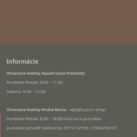
Informácie
Otváracie hodiny AquaFrizian Piešťany:
Pondelok-Piatok: 9:00 - 17:00
Sobota: 9:00 - 12:00
Otváracie hodiny Hrubá Borša
- výdajňa pre e-shop:
Pondelok-Piatok: 8:00 - 18:00 v iný čas a pre odber
je vhodné potvrdiť telefonicky: 0915732190 / 0904290539