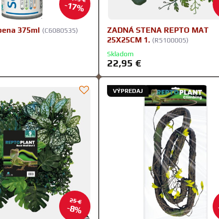
17%
pena 375ml
ZADNÁ STENA REPTO MAT
(C6080535)
25X25CM 1.
(R5100005)
Skladom
22,95 €
VÝPREDAJ
25 €
8%