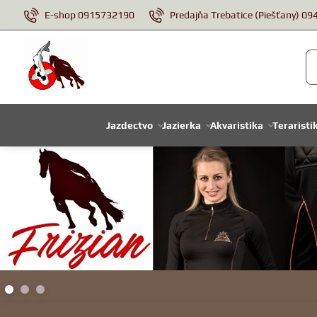
E-shop 0915732190
Predajňa Trebatice (Piešťany) 0
Jazdectvo
Jazierka
Akvaristika
Teraristi