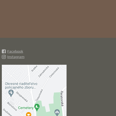
Facebook
Instagram
Externý obsah je
blokovaný Voľbami
súkromia
Prajete si načítať externý obsah?
Povoliť tentokrát