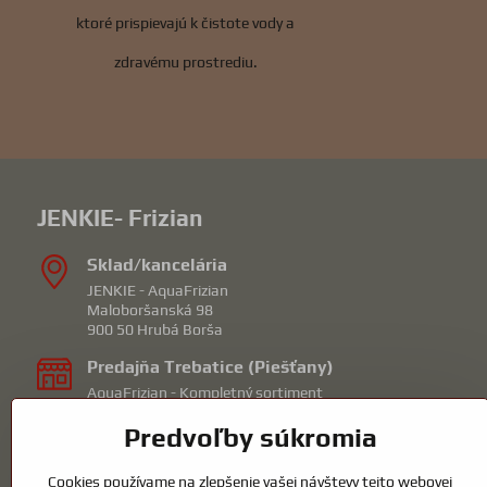
ktoré prispievajú k čistote vody a
zdravému prostrediu.
JENKIE- Frizian
Sklad/kancelária
JENKIE - AquaFrizian
Maloboršanská 98
900 50 Hrubá Borša
Predajňa Trebatice (Piešťany)
AquaFrizian - Kompletný sortiment
Orechová 1
Predvoľby súkromia
92210 Trebatice
mail: piestany@frizian.sk
Cookies používame na zlepšenie vašej návštevy tejto webovej