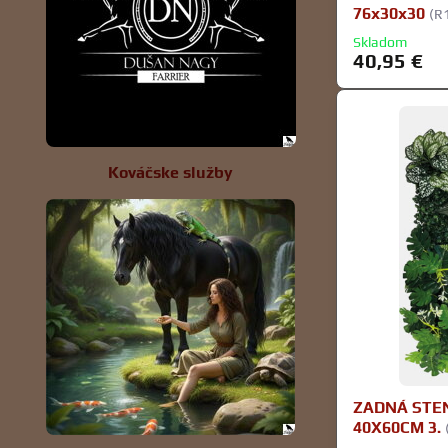
76x30x30
(R
Skladom
40,95 €
Kováčske služby
ZADNÁ STE
40X60CM 3.