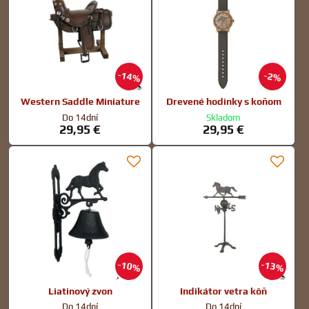
14%
2%
Western Saddle Miniature
Drevené hodinky s koňom
Do 14dní
Skladom
29,95 €
29,95 €
10%
13%
Liatinový zvon
Indikátor vetra kôň
Do 14dní
Do 14dní