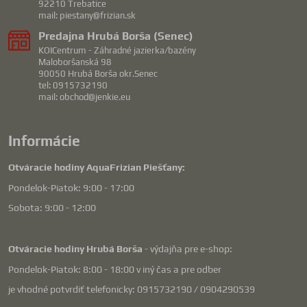
92210 Trebatice
mail: piestany@frizian.sk
Predajna Hrubá Borša (Senec)
KOICentrum - Záhradné jazierka/bazény
Maloboršanská 98
90050 Hrubá Borša okr.Senec
tel: 0915732190
mail: obchod@jenkie.eu
Informácie
Otváracie hodiny AquaFrizian Piešťany:
Pondelok-Piatok: 9:00 - 17:00
Sobota: 9:00 - 12:00
Otváracie hodiny Hrubá Borša
- výdajňa pre e-shop:
Pondelok-Piatok: 8:00 - 18:00 v iný čas a pre odber
je vhodné potvrdiť telefonicky: 0915732190 / 0904290539