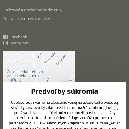
Poštovné a obchodné podmienky
Ochrana osobných údajov
Facebook
Instagram
Externý obsah je
blokovaný Voľbami
súkromia
Prajete si načítať externý obsah?
Predvoľby súkromia
Cookies používame na zlepšenie vašej návštevy tejto webovej
Povoliť tentokrát
stránky, analýzu jej výkonnosti a zhromažďovanie údajov o jej
používaní. Na tento účel môžeme použiť nástroje a služby
Povoliť a zapamätať -
tretích strán a zhromaždené údaje sa môžu preniesť k
súhlas s druhom cookie:
partnerom v EÚ, USA alebo iných krajinách. Kliknutím na „Prijať
Funkčné
všetky cookies“ vyjadrujete svoj súhlas s týmto spracovaním.