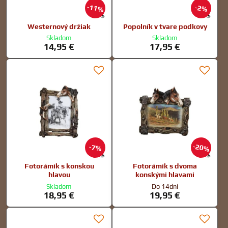
11%
2%
Westernový držiak
Popolník v tvare podkovy
Skladom
Skladom
14,95 €
17,95 €
20%
7%
Fotorámik s konskou
Fotorámik s dvoma
hlavou
konskými hlavami
Skladom
Do 14dní
18,95 €
19,95 €