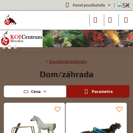
Panel používateľa
Darčekové predmety
Dom/záhrada
Cena
Parametre