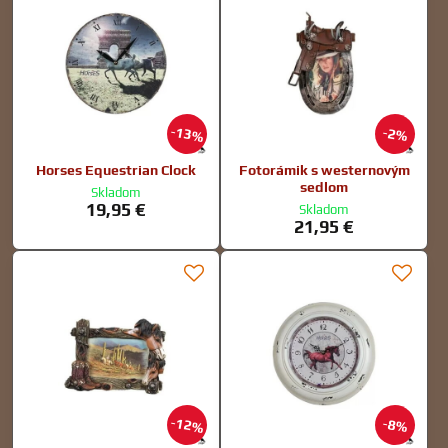
13%
2%
Horses Equestrian Clock
Fotorámik s westernovým
sedlom
Skladom
19,95 €
Skladom
21,95 €
12%
8%