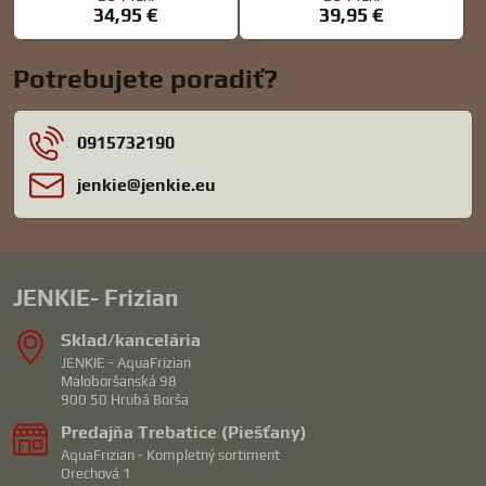
34,95 €
39,95 €
Potrebujete poradiť?
0915732190
jenkie​@jenkie​.eu
JENKIE- Frizian
Sklad/kancelária
JENKIE - AquaFrizian
Maloboršanská 98
900 50 Hrubá Borša
Predajňa Trebatice (Piešťany)
AquaFrizian - Kompletný sortiment
Orechová 1