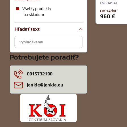
(N89494)
Všetky produkty
Do 14dní
Iba skladom
960 €
Hľadať text
Prehľadať
výsledky
filtra
Potrebujete poradiť?
fulltextom
0915732190
jenkie​@jenkie​.eu