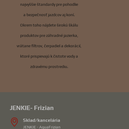
najvyššie štandardy pre pohodlie
a bezpečnosť jazdcov aj koní.
Okrem toho nájdete širokú škálu
produktov pre záhradné jazierka,
vrátane filtrov, čerpadiel a dekorácií,
ktoré prispievajú k čistote vody a
zdravému prostrediu.
JENKIE- Frizian
Sklad/kancelária
JENKIE - AquaFrizian