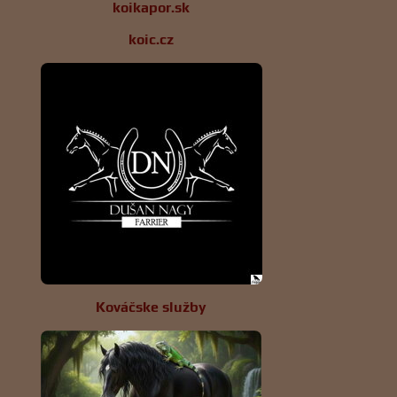
koikapor.sk
koic.cz
Kováčske služby