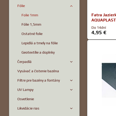
Fólie
Fatra Jazier
Folie 1mm
AQUAPLAST 
Fólie 1,5mm
Do 14dní
4,95 €
Ostatné folie
Lepidlá a tmely na fólie
Geotextílie a doplnky
Čerpadlá
Vysávač a čistenie bazéna
Filtre pre bazény a fontány
UV Lampy
Osvetlenie
Likvidácie rias