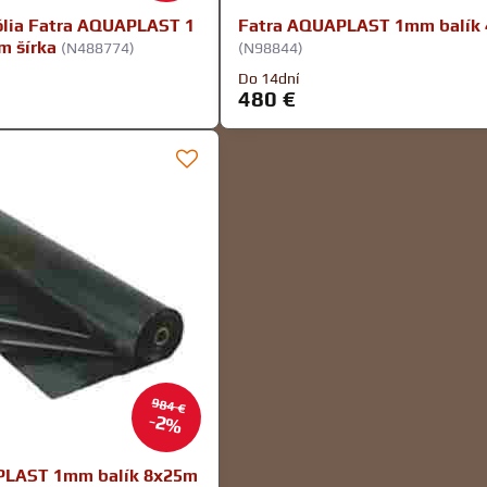
fólia Fatra AQUAPLAST 1
Fatra AQUAPLAST 1mm balík
m šírka
(N488774)
(N98844)
Do 14dní
480 €
984 €
2%
PLAST 1mm balík 8x25m