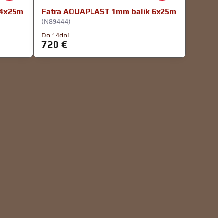
 4x25m
Fatra AQUAPLAST 1mm balík 6x25m
(N89444)
Do 14dní
720 €