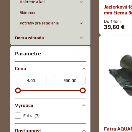
Baktérie a kal
Jazierková 
Skimmer
mm čierna 8
Do 14dní
Potreby pre zapojenie
39,60 €
Dom a záhrada
Parametre
Cena
Od:
Do:
Výrobca
Fatra (7)
Fatra AQUA
Dostupnosť