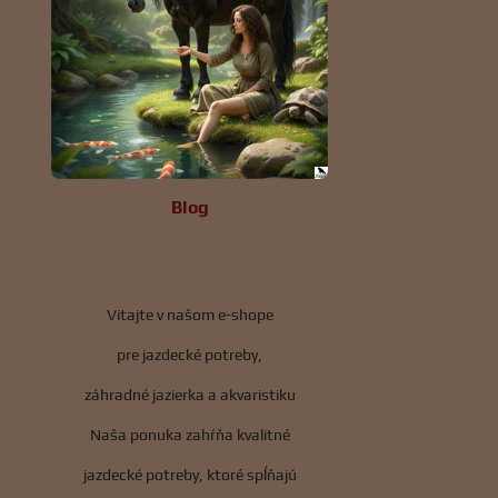
Blog
Vitajte v našom e-shope
pre jazdecké potreby,
záhradné jazierka a akvaristiku
Naša ponuka zahŕňa kvalitné
jazdecké potreby, ktoré spĺňajú