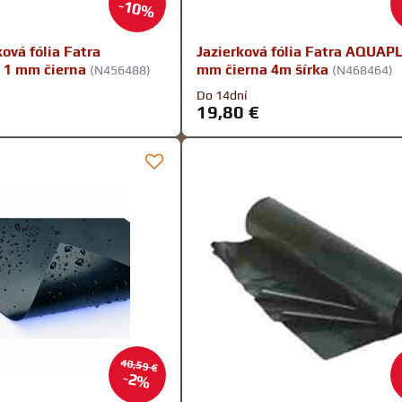
10%
ková fólia Fatra
Jazierková fólia Fatra AQUAP
1 mm čierna
mm čierna 4m šírka
(N456488)
(N468464)
Do 14dní
19,80 €
40,59 €
2%