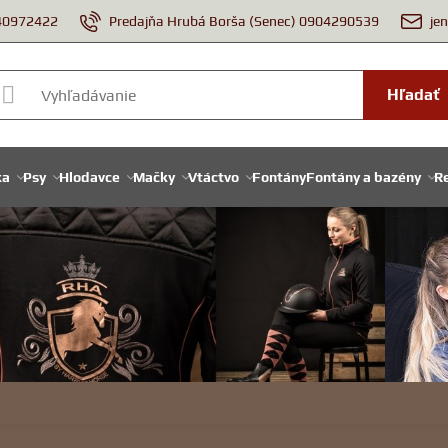
940972422
Predajňa Hrubá Borša (Senec) 0904290539
je
Hľadať
ka
Psy
Hlodavce
Mačky
Vtáctvo
Fontány
Fontány a bazény
Re