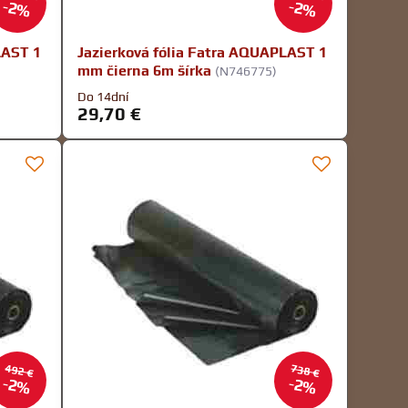
2%
2%
LAST 1
Jazierková fólia Fatra AQUAPLAST 1
mm čierna 6m šírka
(N746775)
Do 14dní
29,70 €
492 €
738 €
2%
2%