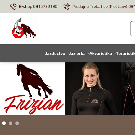
E-shop 0915732190
Predajňa Trebatice (Piešťany) 0
Jazdectvo
Jazierka
Akvaristika
Teraristi