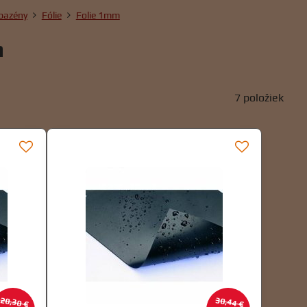
bazény
Fólie
Folie 1mm
m
7
položiek
20,30 €
30,44 €