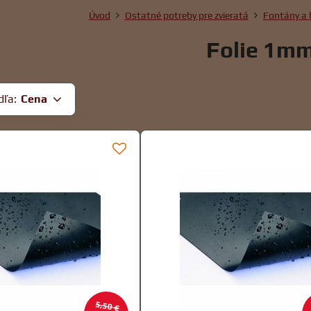
Úvod
Ostatné potreby pre zvieratá
Fontány a 
Folie 1m
dľa:
Cena
5,50 €