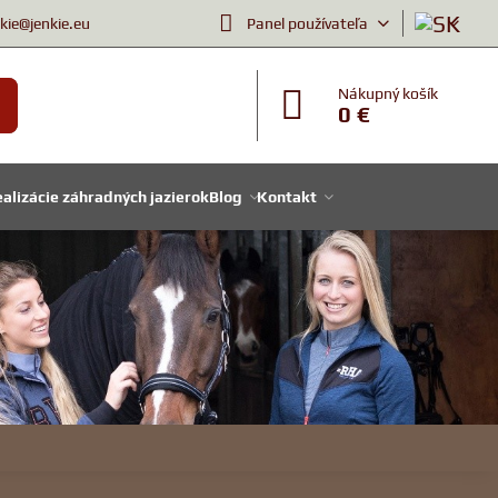
nkie@jenkie.eu
Panel používateľa
Nákupný košík
0 €
alizácie záhradných jazierok
Blog
Kontakt