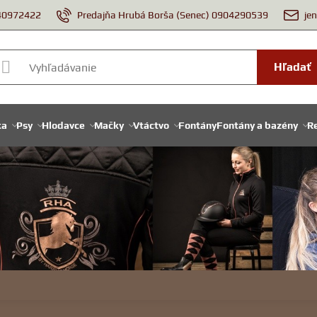
940972422
Predajňa Hrubá Borša (Senec) 0904290539
je
Hľadať
ka
Psy
Hlodavce
Mačky
Vtáctvo
Fontány
Fontány a bazény
Re