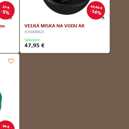
55,95 €
37 €
14%
5%
kou
VEĽKÁ MISKA NA VODU AK
(VA00062)
Skladom
47,95 €
96 €