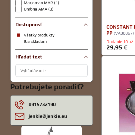
Marjoman MAR (1)
Umbria AMA (3)
Dostupnosť
CONSTANT 
PP
(VA00067)
Všetky produkty
Iba skladom
Dodanie 10 až 
29,95 €
Hľadať text
Prehľadať
výsledky
filtra
Potrebujete poradiť?
fulltextom
0915732190
jenkie​@jenkie​.eu