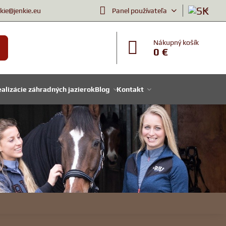
nkie@jenkie.eu
Panel používateľa
Nákupný košík
0 €
alizácie záhradných jazierok
Blog
Kontakt