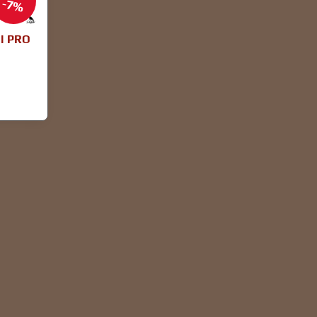
7%
 l PRO