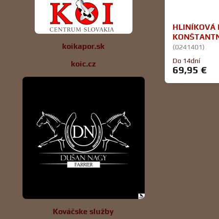
HLINÍKOVÁ 
KONŠTANTN
koikapor.sk
(0241401)
Do 14dní
koic.cz
69,95 €
Kováčske služby