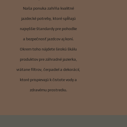
Naša ponuka zahŕňa kvalitné
jazdecké potreby, ktoré spĺňajú
najvyššie štandardy pre pohodlie
a bezpečnosť jazdcov aj koní.
Okrem toho nájdete širokú škálu
produktov pre záhradné jazierka,
vrátane filtrov, čerpadiel a dekorácií,
ktoré prispievajú k čistote vody a
zdravému prostrediu.