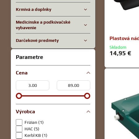
Krmivá a doplnky
Medicínske a podkúvačské
vybavenie
Plastová ná
Darčekové predmety
Skladom
14,95 €
Parametre
Cena
Od:
Do:
Výrobca
Frizian (1)
HAC (5)
Kerbl KB (1)