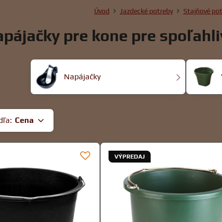
Úvod
Jazdecké potreby
Stajňové po
pájačky pre kone pre spoľahli
Napájačky
dľa:
Cena
VÝPREDAJ