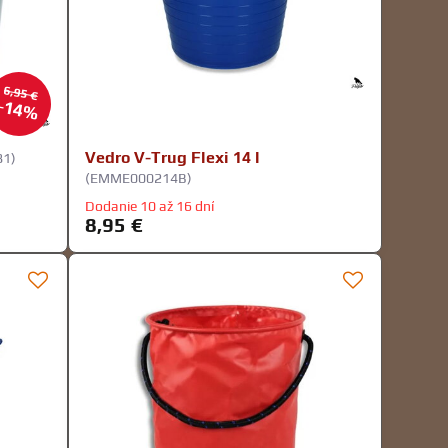
6,95 €
14%
Vedro V-Trug Flexi 14 l
81)
(EMME000214B)
Dodanie 10 až 16 dní
8,95 €