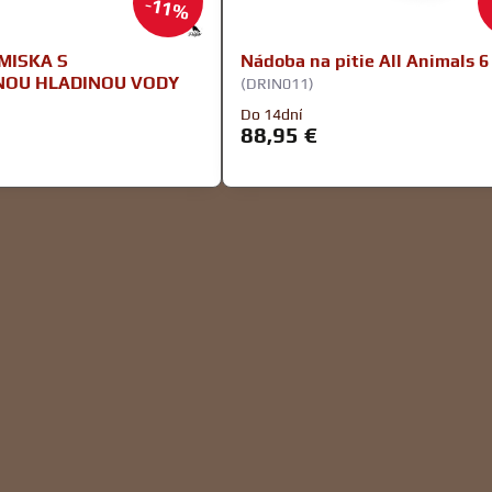
11%
MISKA S
Nádoba na pitie All Animals 6
OU HLADINOU VODY
(DRIN011)
Do 14dní
88,95 €