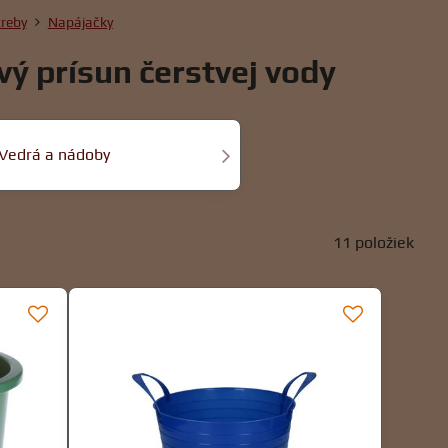
treby
Napájačky
vý prísun čerstvej vody
Vedrá a nádoby
11
položiek