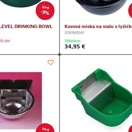
33 €
9%
LEVEL DRINKING BOWL
Kovová miska na vodu s lyžič
(DRIN004)
16 dní
Skladom
34,95 €
79 €