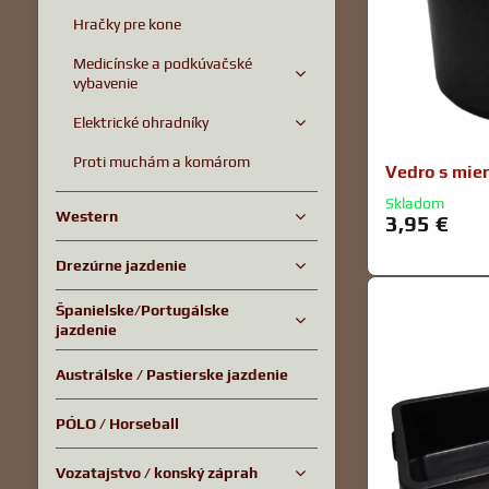
Hračky pre kone
Medicínske a podkúvačské
vybavenie
Elektrické ohradníky
Proti muchám a komárom
Vedro s mier
Skladom
Western
3,95 €
Drezúrne jazdenie
Španielske/Portugálske
jazdenie
Austrálske / Pastierske jazdenie
PÓLO / Horseball
Vozatajstvo / konský záprah