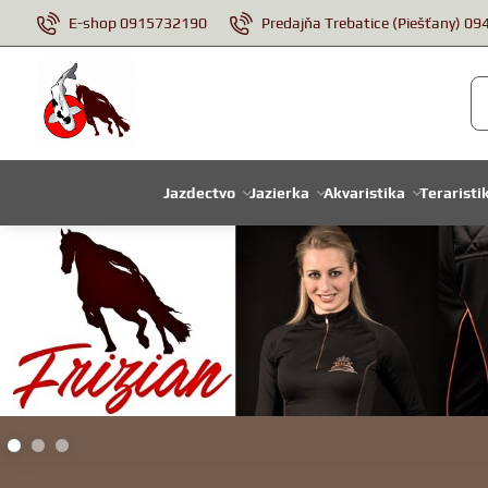
E-shop 0915732190
Predajňa Trebatice (Piešťany) 0
Jazdectvo
Jazierka
Akvaristika
Teraristi