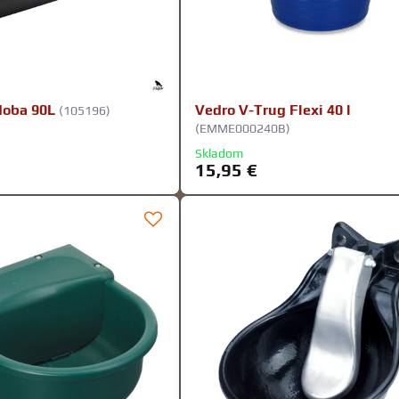
doba 90L
Vedro V-Trug Flexi 40 l
(105196)
(EMME000240B)
Skladom
15,95 €