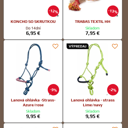
12%
13%
KONCHO SO SKRUTKOU
TRABAS TEXTIL HH
Do 14dní
Skladom
6,95 €
7,95 €
VÝPREDAJ
9%
2%
Lanová ohlávka -Strass-
Lanová ohlávka - strass
Azure/rose
Lime/navy
Skladom
Skladom
9,95 €
9,95 €