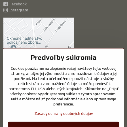
Facebook
Instagram
Externý obsah je
blokovaný Voľbami
súkromia
Prajete si načítať externý obsah?
Predvoľby súkromia
Cookies používame na zlepšenie vašej návštevy tejto webovej
Povoliť tentokrát
stránky, analýzu jej výkonnosti a zhromažďovanie údajov o jej
používaní. Na tento účel môžeme použiť nástroje a služby
Povoliť a zapamätať -
tretích strán a zhromaždené údaje sa môžu preniesť k
súhlas s druhom cookie:
partnerom v EÚ, USA alebo iných krajinách. Kliknutím na „Prijať
Funkčné
všetky cookies“ vyjadrujete svoj súhlas s týmto spracovaním.
Nižšie môžete nájsť podrobné informácie alebo upraviť svoje
preferencie.
Otvoriť obsah v novom okne
Zásady ochrany osobných údajov