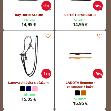
8%
8%
Bay Horse Statue
Sorrel Horse Statue
Skladom
Skladom
14,95 €
14,95 €
11%
10%
Lanová ohlávka s oťažami
LAKOTA Remene -
zapínanie z kože
Lanová ohlávka s oťažami - farba:
Čierna
Lanová ohlávka s oťažami - farba:
Tm.modrá
Lanová ohlávka s oťažami - farba:
Ružová
LAKOTA Remene - zapínani
Čierna
LAKOTA Remene - zapí
Sv.hnedá
Skladom
15,95 €
Skladom
16,95 €