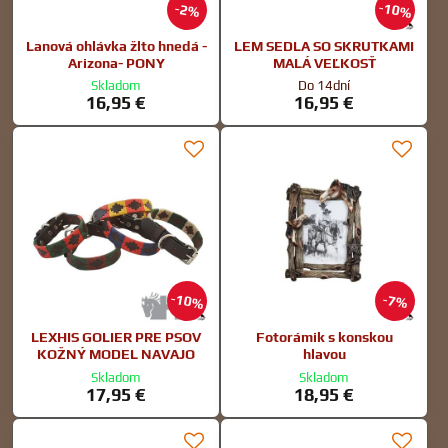
10%
2%
Lanová ohlávka žlto hnedá -
LEM SEDLA SO SKRUTKAMI
Arizona- PONY
MALÁ VEĽKOSŤ
Skladom
Do 14dní
16,95 €
16,95 €
10%
7%
LEXHIS GOLIER PRE PSOV
Fotorámik s konskou
KOŽNÝ MODEL NAVAJO
hlavou
Skladom
Skladom
17,95 €
18,95 €