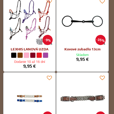
35%
9%
LEXHIS LANOVÁ UZDA
Kovové zubadlo 13cm
Skladom
LEXHIS LANOVÁ UZDA - farba:
Čierna
LEXHIS LANOVÁ UZDA - farba:
Hnedá
LEXHIS LANOVÁ UZDA - farba:
Ružová
LEXHIS LANOVÁ UZDA - farba:
Bordová
LEXHIS LANOVÁ UZDA - farba:
Červená
LEXHIS LANOVÁ UZDA - farba:
Fialová
9,95 €
Dodanie 10 až 16 dní
9,95 €