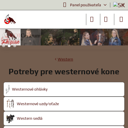
Panel používateľa
Western
Potreby pre westernové kone
Westernové ohlávky
Westernové uzdy/oťaže
Western sedlá