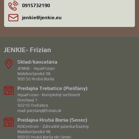
0915732190
jenkie​@jenkie​.eu
JENKIE- Frizian
Sklad/kancelária
JENKIE - AquaFrizian
Maloboršanská 98
900 50 Hrubá Borša
Predajňa Trebatice (Piešťany)
AquaFrizian - Kompletný sortiment
Orechová 1
92210 Trebatice
mail: piestany@frizian.sk
Predajna Hrubá Borša (Senec)
KOICentrum - Záhradné jazierka/bazény
Maloboršanská 98
90050 Hrubá Borša okr.Senec