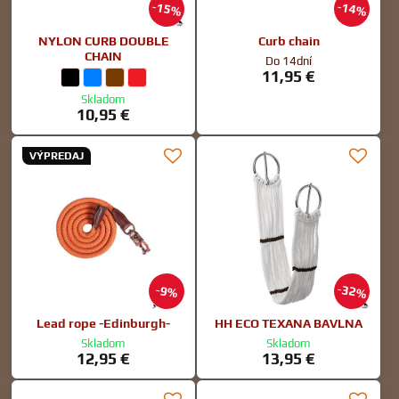
15%
14%
NYLON CURB DOUBLE
Curb chain
CHAIN
Do 14dní
11,95 €
NYLON CURB DOUBLE CHAIN - farba:
Čierna
NYLON CURB DOUBLE CHAIN - farba:
Modrá
NYLON CURB DOUBLE CHAIN - farba:
Hnedá
NYLON CURB DOUBLE CHAIN - farba:
Červená
Skladom
10,95 €
VÝPREDAJ
32%
9%
Lead rope -Edinburgh-
HH ECO TEXANA BAVLNA
Skladom
Skladom
12,95 €
13,95 €