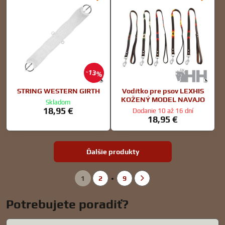
13%
STRING WESTERN GIRTH
Vodítko pre psov LEXHIS
KOŽENÝ MODEL NAVAJO
Skladom
18,95 €
Dodanie 10 až 16 dní
18,95 €
Ďalšie produkty
1
2
9
Potrebujete poradiť?