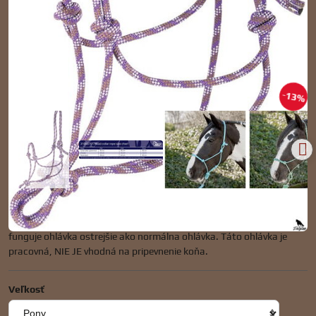
13%
Ľahká ohlávka, ktorá sa používa na presnejšiu komunikáciu s
koňom. Pretože uzly ohlávky sú blízko tlakových bodov na hlave,
funguje ohlávka ostrejšie ako normálna ohlávka. Táto ohlávka je
pracovná, NIE JE vhodná na pripevnenie koňa.
Veľkosť