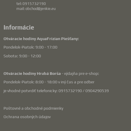
tel: 0915732190
mail: obchod@jenkie.eu
Informácie
Otváracie hodiny AquaFrizian Piešťany:
Pondelok-Piatok: 9:00 - 17:00
Sobota: 9:00 - 12:00
Otváracie hodiny Hrubá Borša
- výdajňa pre e-shop:
Pondelok-Piatok: 8:00 - 18:00 v iný čas a pre odber
je vhodné potvrdiť telefonicky: 0915732190 / 0904290539
Poštovné a obchodné podmienky
Ochrana osobných údajov