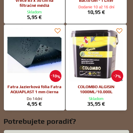
Vrece 85 x 50 cm na
Bacto Gel - 1 Liter
filtračné médiá
Dodanie 10 až 16 dní
10,95 €
Skladom
5,95 €
10%
7%
Fatra Jazierková fólia Fatra
COLOMBO ALGISIN
AQUAPLAST 1 mm čierna
1000ML/10.000L
Do 14dní
Skladom
4,95 €
35,95 €
Potrebujete poradiť?