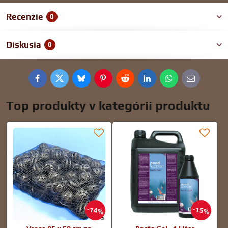
Recenzie
0
Diskusia
0
Facebook
Twitter
Bluesky
Pinterest
Reddit
LinkedIn
WhatsApp
E-
mail
Top produkty v kategórii produktu
14%
15%