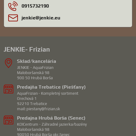
0915732190
jenkie​@jenkie​.eu
JENKIE- Frizian
Sklad/kancelária
JENKIE - AquaFrizian
Maloboršanská 98
900 50 Hrubá Borša
Predajňa Trebatice (Piešťany)
AquaFrizian - Kompletný sortiment
Orechová 1
92210 Trebatice
mail: piestany@frizian.sk
Predajna Hrubá Borša (Senec)
KOICentrum - Záhradné jazierka/bazény
Maloboršanská 98
90050 Hrubá Borša okr.Senec