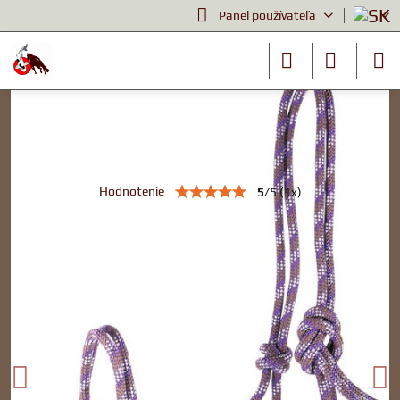
Panel používateľa
Jazdecké potreby
Lanová ohlávka ROPE
Hodnotenie
5
/
5
(
1
x)