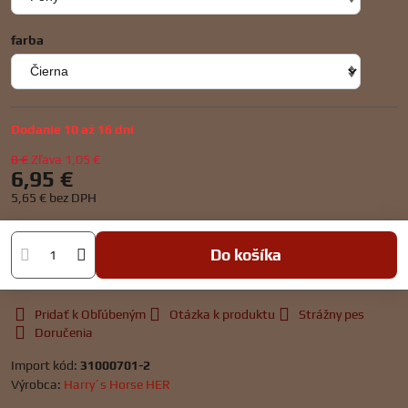
farba
Dodanie 10 až 16 dní
8 €
Zľava
1,05 €
6,95 €
5,65 €
bez DPH
Do košíka
Pridať k Obľúbeným
Otázka k produktu
Strážny pes
Doručenia
Import kód:
31000701-2
Výrobca:
Harry´s Horse HER