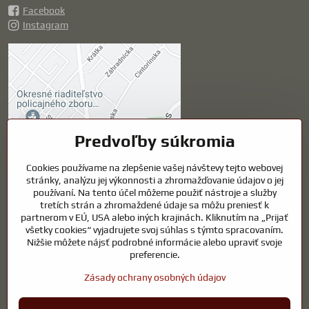
Facebook
Instagram
Externý obsah je
blokovaný Voľbami
súkromia
Prajete si načítať externý obsah?
Predvoľby súkromia
Cookies používame na zlepšenie vašej návštevy tejto webovej
Povoliť tentokrát
stránky, analýzu jej výkonnosti a zhromažďovanie údajov o jej
používaní. Na tento účel môžeme použiť nástroje a služby
Povoliť a zapamätať -
tretích strán a zhromaždené údaje sa môžu preniesť k
súhlas s druhom cookie:
partnerom v EÚ, USA alebo iných krajinách. Kliknutím na „Prijať
Funkčné
všetky cookies“ vyjadrujete svoj súhlas s týmto spracovaním.
Nižšie môžete nájsť podrobné informácie alebo upraviť svoje
preferencie.
Otvoriť obsah v novom okne
Zásady ochrany osobných údajov