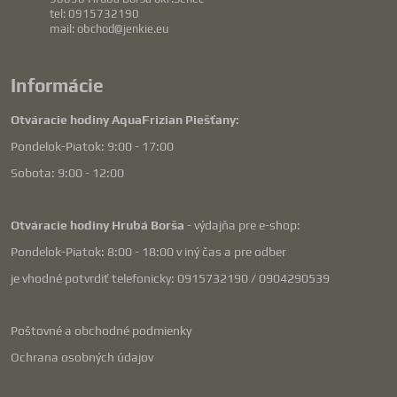
tel: 0915732190
mail: obchod@jenkie.eu
Informácie
Otváracie hodiny AquaFrizian Piešťany:
Pondelok-Piatok: 9:00 - 17:00
Sobota: 9:00 - 12:00
Otváracie hodiny Hrubá Borša
- výdajňa pre e-shop:
Pondelok-Piatok: 8:00 - 18:00 v iný čas a pre odber
je vhodné potvrdiť telefonicky: 0915732190 / 0904290539
Poštovné a obchodné podmienky
Ochrana osobných údajov