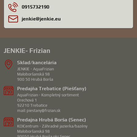
0915732190
jenkie​@jenkie​.eu
JENKIE- Frizian
Sklad/kancelária
JENKIE - AquaFrizian
Maloboršanská 98
900 50 Hrubá Borša
Predajňa Trebatice (Piešťany)
AquaFrizian - Kompletný sortiment
Orechová 1
92210 Trebatice
mail: piestany@frizian.sk
Predajna Hrubá Borša (Senec)
KOICentrum - Záhradné jazierka/bazény
Maloboršanská 98
90050 Hrubá Borša okr.Senec