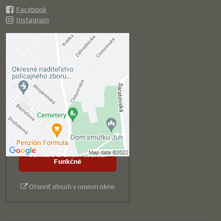
Facebook
Instagram
Externý obsah je
blokovaný Voľbami
súkromia
Prajete si načítať externý obsah?
Povoliť tentokrát
Povoliť a zapamätať -
súhlas s druhom cookie:
Funkčné
Otvoriť obsah v novom okne