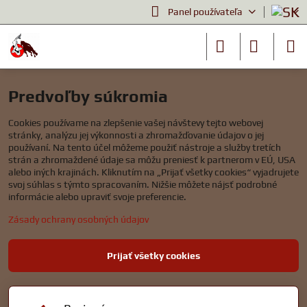
Panel používateľa
Predvoľby súkromia
Cookies používame na zlepšenie vašej návštevy tejto webovej
stránky, analýzu jej výkonnosti a zhromažďovanie údajov o jej
používaní. Na tento účel môžeme použiť nástroje a služby tretích
strán a zhromaždené údaje sa môžu preniesť k partnerom v EÚ, USA
alebo iných krajinách. Kliknutím na „Prijať všetky cookies“ vyjadrujete
svoj súhlas s týmto spracovaním. Nižšie môžete nájsť podrobné
informácie alebo upraviť svoje preferencie.
Zásady ochrany osobných údajov
Prijať všetky cookies