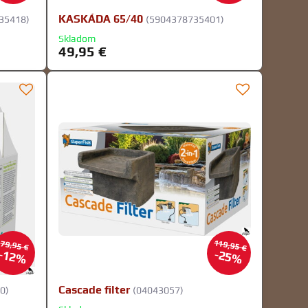
KASKÁDA 65/40
35418)
(5904378735401)
Skladom
49,95 €
119,95 €
79,95 €
12%
25%
Cascade filter
0)
(04043057)