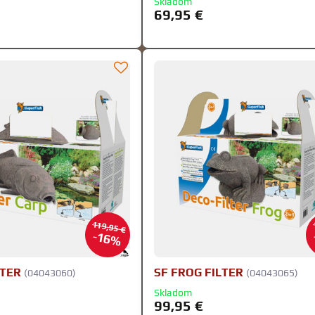
Skladom
69,95 €
119,95 €
16%
LTER
SF FROG FILTER
(04043060)
(04043065)
Skladom
99,95 €