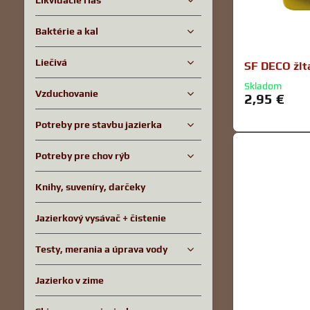
Likvidácie rias
Baktérie a kal
Liečivá
SF DECO žlt
Skladom
Vzduchovanie
2,95 €
Potreby pre stavbu jazierka
Potreby pre chov rýb
Knihy, suveníry, darčeky
Jazierkový vysávač + čistenie
Testy, merania a úprava vody
Jazierko v zime