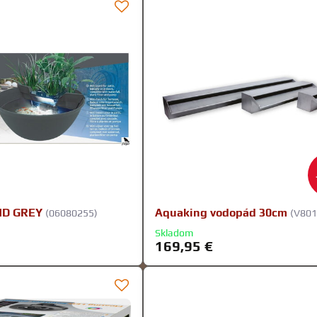
ND GREY
Aquaking vodopád 30cm
(06080255)
(V801
Skladom
169,95 €