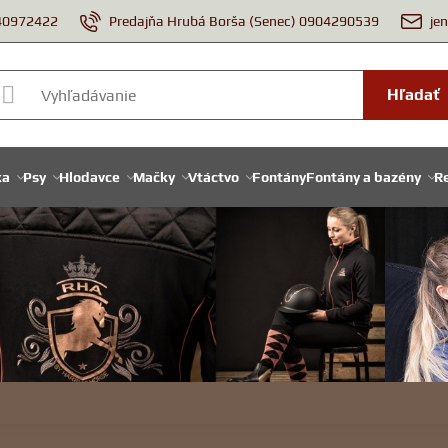
940972422
Predajňa Hrubá Borša (Senec) 0904290539
je
Hľadať
ka
Psy
Hlodavce
Mačky
Vtáctvo
Fontány
Fontány a bazény
Re