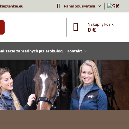
nkie@jenkie.eu
Panel používateľa
Nákupný košík
0 €
alizácie záhradných jazierok
Blog
Kontakt