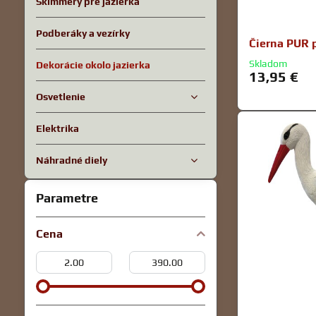
Skimmery pre jazierka
Podberáky a vezírky
Čierna PUR 
Skladom
Dekorácie okolo jazierka
13,95 €
Osvetlenie
Elektrika
Náhradné diely
Parametre
Cena
Od:
Do: