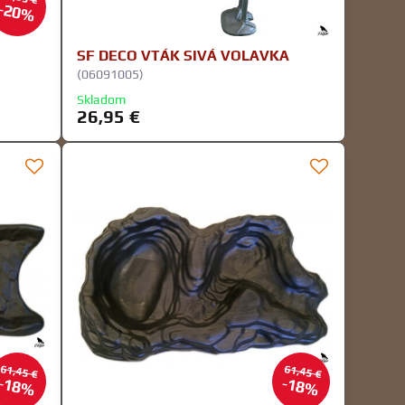
20%
SF DECO VTÁK SIVÁ VOLAVKA
(06091005)
Skladom
26,95 €
61,45 €
61,45 €
18%
18%