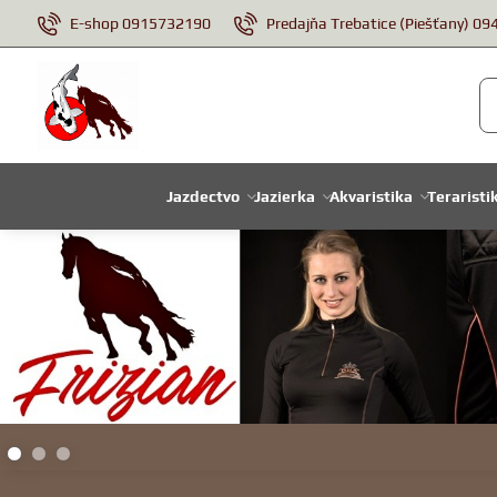
E-shop 0915732190
Predajňa Trebatice (Piešťany) 0
Jazdectvo
Jazierka
Akvaristika
Teraristi