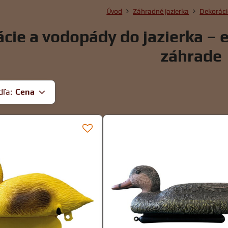
Úvod
Záhradné jazierka
Dekoráci
cie a vodopády do jazierka – e
záhrade
dľa:
Cena