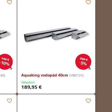
190 €
200 €
10%
5%
Aquaking vodopád 40cm
30)
(V80131)
Skladom
189,95 €