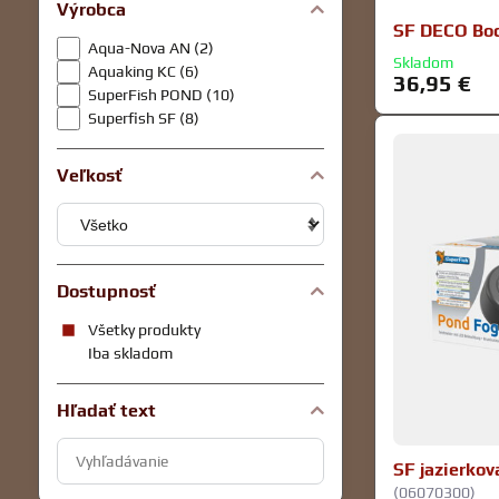
Výrobca
SF DECO Bo
Aqua-Nova AN (2)
Skladom
Aquaking KC (6)
36,95 €
SuperFish POND (10)
Superfish SF (8)
Veľkosť
Dostupnosť
Všetky produkty
Iba skladom
Hľadať text
Prehľadať
SF jazierkov
výsledky
(06070300)