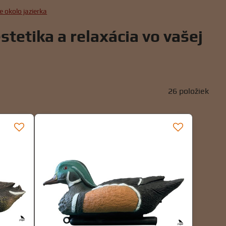
e okolo jazierka
stetika a relaxácia vo vašej
26
položiek