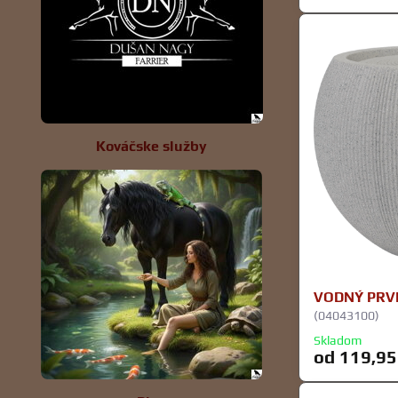
Kováčske služby
VODNÝ PRV
(04043100)
Skladom
od 119,95