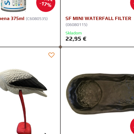
17%
pena 375ml
SF MINI WATERFALL FILTER
(C6080535)
(06080115)
Skladom
22,95 €