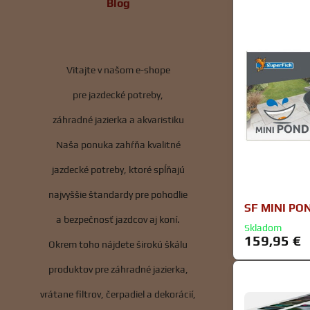
Blog
Vitajte v našom e-shope
pre jazdecké potreby,
záhradné jazierka a akvaristiku
Naša ponuka zahŕňa kvalitné
jazdecké potreby, ktoré spĺňajú
najvyššie štandardy pre pohodlie
SF MINI PO
a bezpečnosť jazdcov aj koní.
Skladom
159,95 €
Okrem toho nájdete širokú škálu
produktov pre záhradné jazierka,
vrátane filtrov, čerpadiel a dekorácií,