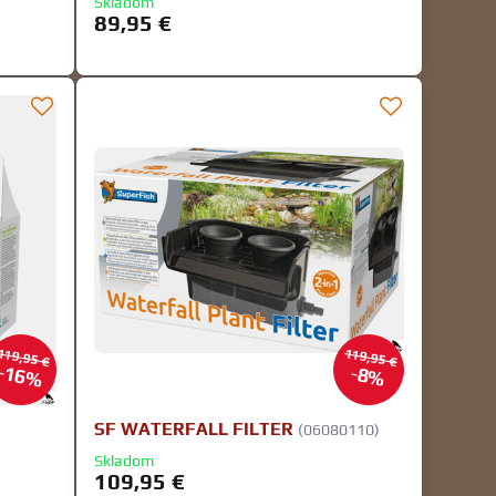
Skladom
89,95 €
119,95 €
119,95 €
16%
8%
SF WATERFALL FILTER
(06080110)
Skladom
109,95 €