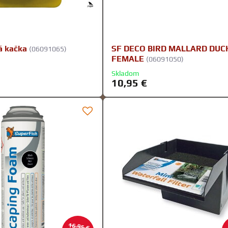
á kačka
SF DECO BIRD MALLARD DUC
(06091065)
FEMALE
(06091050)
Skladom
10,95 €
16,95 €