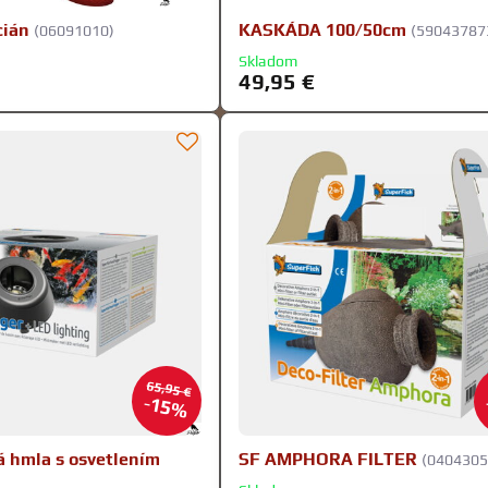
cián
KASKÁDA 100/50cm
(06091010)
(59043787
Skladom
49,95 €
65,95 €
15%
á hmla s osvetlením
SF AMPHORA FILTER
(0404305