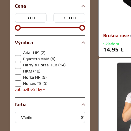
Cena
Od:
Do:
Brošna rose
Výrobca
Skladom
14,95 €
Ariat HIS (2)
Equestro AMA (6)
Harry´s Horse HER (14)
HKM (10)
Horka HR (9)
Horses TS (5)
zobraziť všetky
farba