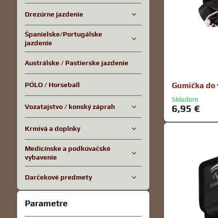
Drezúrne jazdenie
Španielske/Portugálske
jazdenie
Austrálske / Pastierske jazdenie
PÓLO / Horseball
Gumička do v
Skladom
Vozatajstvo / konský záprah
6,95 €
Krmivá a doplnky
Medicínske a podkúvačské
vybavenie
Darčekové predmety
Parametre