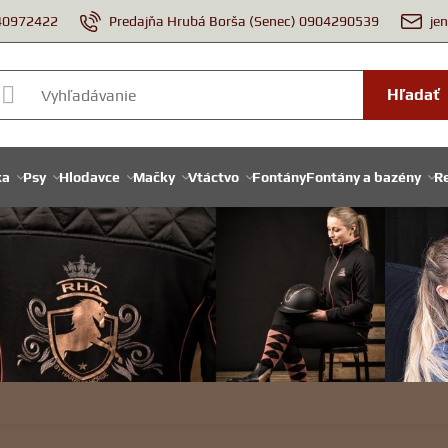
940972422
Predajňa Hrubá Borša (Senec) 0904290539
je
Hľadať
ka
Psy
Hlodavce
Mačky
Vtáctvo
Fontány
Fontány a bazény
Re