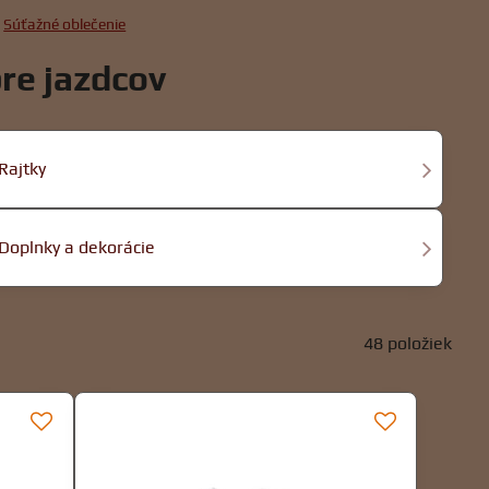
Súťažné oblečenie
re jazdcov
Rajtky
Doplnky a dekorácie
48
položiek