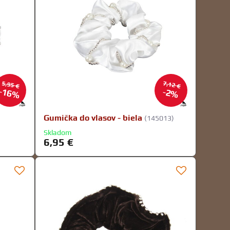
5,95 €
7,12 €
16%
2%
Gumička do vlasov - biela
(145013)
Skladom
6,95 €