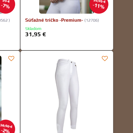
35,95 €
29 €
11%
7%
Súťažné tričko -Premium-
562 )
(12706)
Skladom
31,95 €
38,90 €
2%