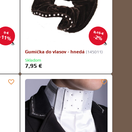
8,15 €
9 €
11%
2%
Gumička do vlasov - hnedá
(145011)
Skladom
7,95 €