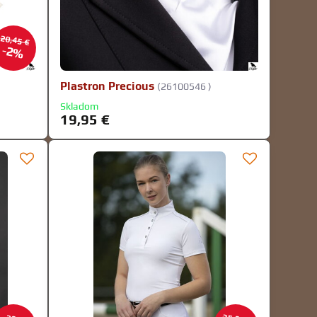
20,45 €
2%
Plastron Precious
(26100546 )
Skladom
19,95 €