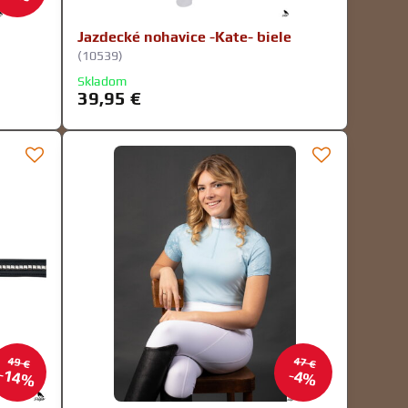
é
Jazdecké nohavice -Kate- biele
(10539)
Skladom
39,95 €
49 €
47 €
14%
4%