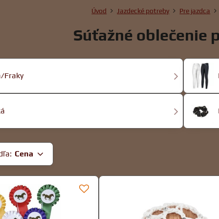
Úvod
Jazdecké potreby
Pre jazdca
Súťažné oblečenie p
/Fraky
ká
dľa:
Cena