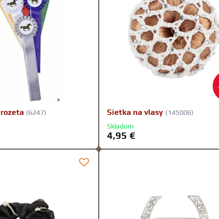
 rozeta
Sietka na vlasy
(6247)
(145006)
Skladom
4,95 €