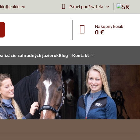
nkie@jenkie.eu
Panel používateľa
Nákupný košík
0 €
alizácie záhradných jazierok
Blog
Kontakt