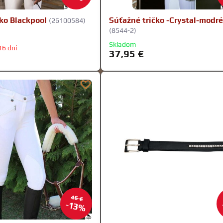
čko Blackpool
Súťažné tričko -Crystal-modr
(26100584)
(8544-2)
ckpool - farba:
o Blackpool - farba:
Skladom
16 dní
37,95 €
46 €
13%