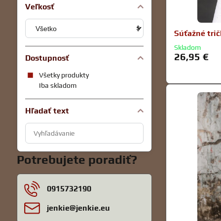
Veľkosť
Súťažné tri
Skladom
26,95 €
Dostupnosť
Všetky produkty
Iba skladom
Hľadať text
Prehľadať
výsledky
filtra
Potrebujete poradiť?
fulltextom
0915732190
jenkie​@jenkie​.eu