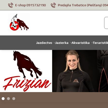
E-shop 0915732190
Predajňa Trebatice (Piešťany) 0
Jazdectvo
Jazierka
Akvaristika
Teraristi