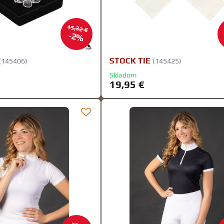
15,32 €
2%
STOCK TIE
(145406)
(145425)
Skladom
19,95 €