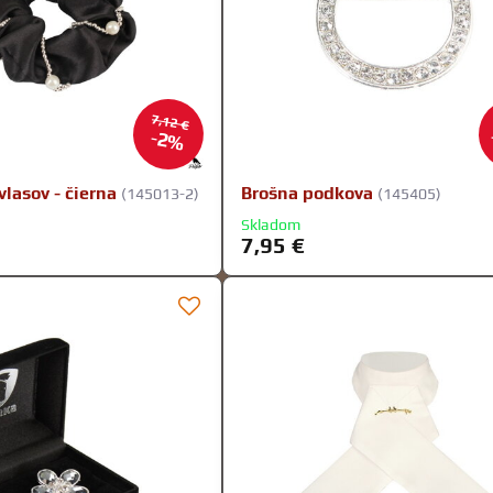
7,12 €
2%
lasov - čierna
Brošna podkova
(145013-2)
(145405)
Skladom
7,95 €