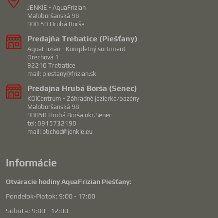
JENKIE - AquaFrizian
Maloboršanská 98
900 50 Hrubá Borša
Predajňa Trebatice (Piešťany)
AquaFrizian - Kompletný sortiment
Orechová 1
92210 Trebatice
mail: piestany@frizian.sk
Predajna Hrubá Borša (Senec)
KOICentrum - Záhradné jazierka/bazény
Maloboršanská 98
90050 Hrubá Borša okr.Senec
tel: 0915732190
mail: obchod@jenkie.eu
Informácie
Otváracie hodiny AquaFrizian Piešťany:
Pondelok-Piatok: 9:00 - 17:00
Sobota: 9:00 - 12:00