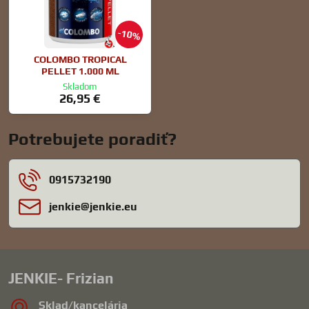
10%
COLOMBO TROPICAL
PELLET 1.000 ML
Skladom
26,95 €
Potrebujete poradiť?
0915732190
jenkie​@jenkie​.eu
JENKIE- Frizian
Sklad/kancelária