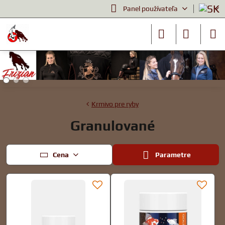
Panel používateľa
Krmivo pre ryby
Granulované
Cena
Parametre