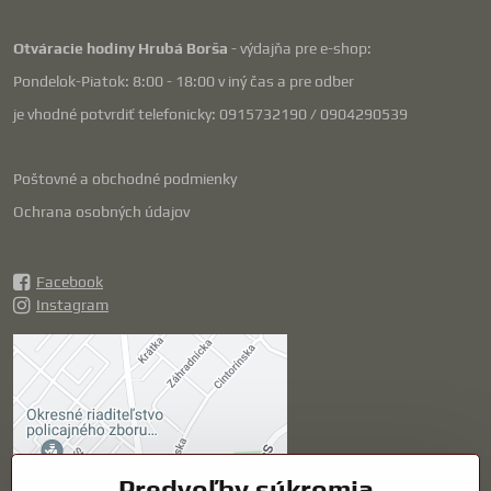
Otváracie hodiny Hrubá Borša
- výdajňa pre e-shop:
Pondelok-Piatok: 8:00 - 18:00 v iný čas a pre odber
je vhodné potvrdiť telefonicky: 0915732190 / 0904290539
Poštovné a obchodné podmienky
Ochrana osobných údajov
Facebook
Instagram
Externý obsah je
blokovaný Voľbami
súkromia
Prajete si načítať externý obsah?
Predvoľby súkromia