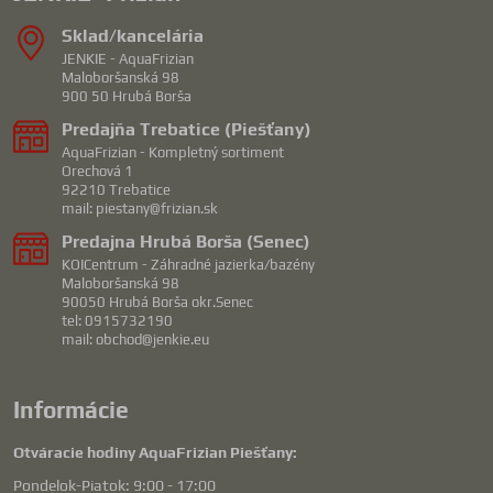
Sklad/kancelária
JENKIE - AquaFrizian
Maloboršanská 98
900 50 Hrubá Borša
Predajňa Trebatice (Piešťany)
AquaFrizian - Kompletný sortiment
Orechová 1
92210 Trebatice
mail: piestany@frizian.sk
Predajna Hrubá Borša (Senec)
KOICentrum - Záhradné jazierka/bazény
Maloboršanská 98
90050 Hrubá Borša okr.Senec
tel: 0915732190
mail: obchod@jenkie.eu
Informácie
Otváracie hodiny AquaFrizian Piešťany:
Pondelok-Piatok: 9:00 - 17:00