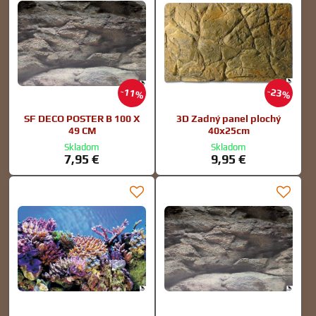
11%
23%
SF DECO POSTER B 100 X
3D Zadný panel plochý
49 CM
40x25cm
Skladom
Skladom
7,95 €
9,95 €