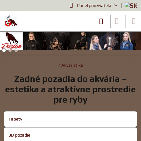
Panel používateľa
Akvaristika
Zadné pozadia do akvária –
estetika a atraktívne prostredie
pre ryby
Tapety
3D pozadie