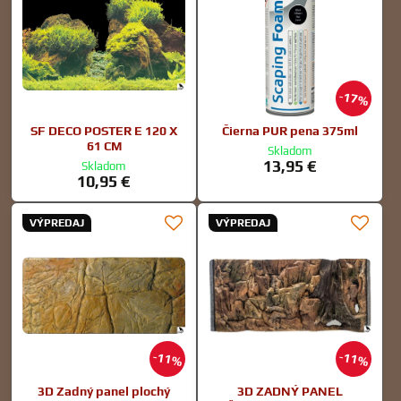
17%
SF DECO POSTER E 120 X
Čierna PUR pena 375ml
61 CM
Skladom
13,95 €
Skladom
10,95 €
VÝPREDAJ
VÝPREDAJ
11%
11%
3D Zadný panel plochý
3D ZADNÝ PANEL