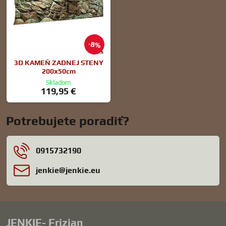
8%
3D KAMEŇ ZADNEJ STENY
200x50cm
Skladom
119,95 €
Potrebujete poradiť?
0915732190
jenkie​@jenkie​.eu
JENKIE- Frizian