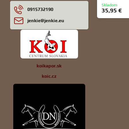
Skladom
0915732190
35,95 €
jenkie​@jenkie​.eu
koikapor.sk
koic.cz