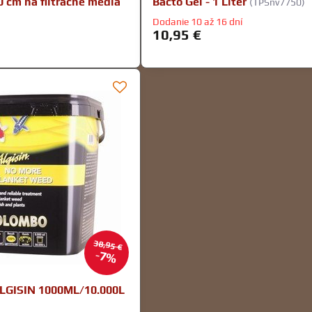
0 cm na filtračné médiá
Bacto Gel - 1 Liter
(TPSnv7750)
Dodanie 10 až 16 dní
10,95 €
38,95 €
7%
GISIN 1000ML/10.000L