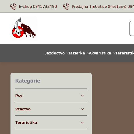
E-shop 0915732190
Predajňa Trebatice (Piešťany) 0
Jazdectvo
Jazierka
Akvaristika
Teraristi
Kategórie
Psy
Vtáctvo
Teraristika