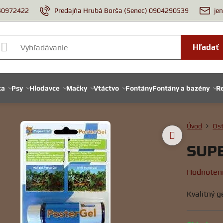
940972422
Predajňa Hrubá Borša (Senec) 0904290539
je
Hľadať
ka
Psy
Hlodavce
Mačky
Vtáctvo
Fontány
Fontány a bazény
Re
Úvod
Ost
SUP
Hodnoten
Kvalitný g