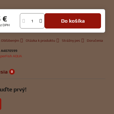
5 €
Do košíka
ez DPH
 k Obľúbeným
Otázka k produktu
Strážny pes
Doručenia
:
A4070599
perFish AQUA
sia
0
uďte prvý!