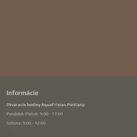
Informácie
Otváracie hodiny AquaFrizian Piešťany:
Pondelok-Piatok: 9:00 - 17:00
Sobota: 9:00 - 12:00