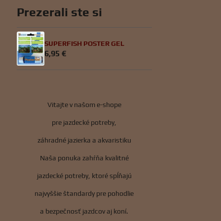
Prezerali ste si
SUPERFISH POSTER GEL
6,95 €
Vitajte v našom e-shope
pre jazdecké potreby,
záhradné jazierka a akvaristiku
Naša ponuka zahŕňa kvalitné
jazdecké potreby, ktoré spĺňajú
najvyššie štandardy pre pohodlie
a bezpečnosť jazdcov aj koní.