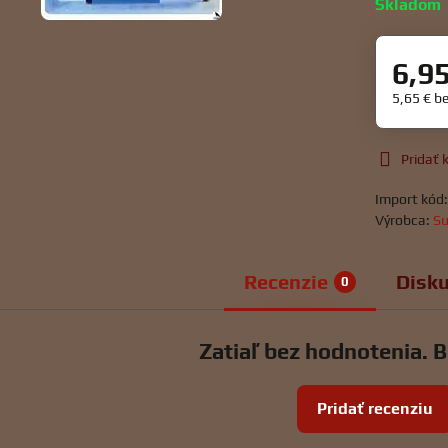
Skladom
6,9
5,65 €
b
Pridať
Import kód
Výrobca:
Su
Recenzie
Disku
0
Zatiaľ bez hodnotenia. B
Pridať recenziu