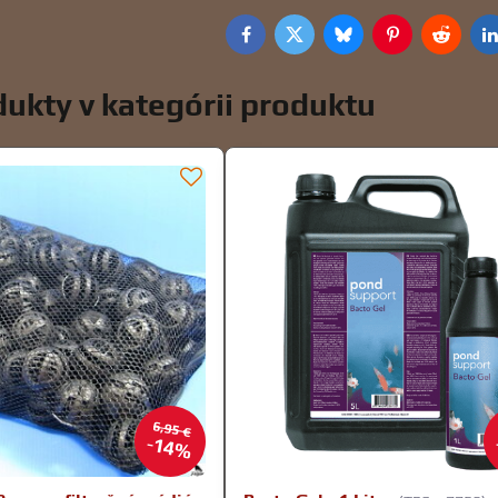
Facebook
Twitter
Bluesky
Pinterest
Reddit
L
ukty v kategórii produktu
6,95 €
14%