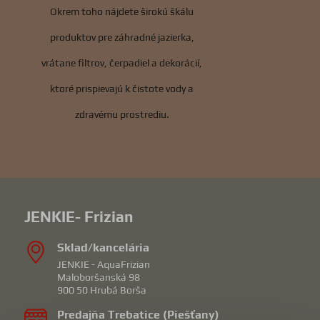
Okrem toho nájdete širokú škálu
produktov pre záhradné jazierka,
vrátane filtrov, čerpadiel a dekorácií,
ktoré prispievajú k čistote vody a
zdravému prostrediu.
JENKIE- Frizian
Sklad/kancelária
JENKIE - AquaFrizian
Maloboršanská 98
900 50 Hrubá Borša
Predajňa Trebatice (Piešťany)