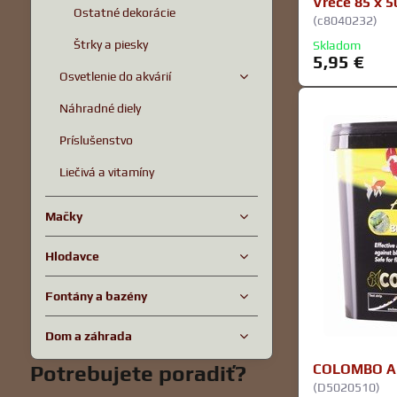
Vrece 85 x 5
Ostatné dekorácie
(c8040232)
Štrky a piesky
Skladom
5,95 €
Osvetlenie do akvárií
Náhradné diely
Príslušenstvo
Liečivá a vitamíny
Mačky
Hlodavce
Fontány a bazény
Dom a záhrada
Potrebujete poradiť?
COLOMBO AL
(D5020510)