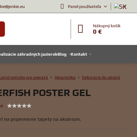
nkie@jenkie.eu
Panel používateľa
Nákupný košík
0 €
alizácie záhradných jazierok
Blog
Kontakt
atné potreby pre zvieratá
Akvaristika
Dekorácie do akvárií
ERFISH POSTER GEL
ie
el na pripevnenie tapety na akvárium.