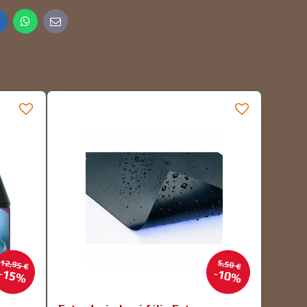
inkedIn
WhatsApp
E-
mail
12,95 €
5,50 €
15%
10%