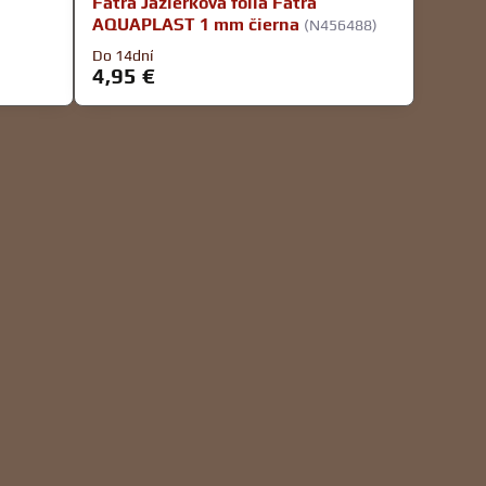
Fatra Jazierková fólia Fatra
AQUAPLAST 1 mm čierna
(N456488)
Do 14dní
4,95 €