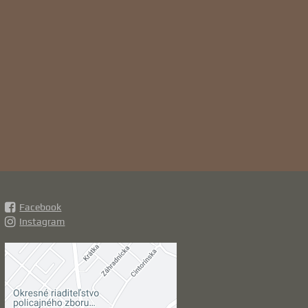
Facebook
Instagram
Externý obsah je
blokovaný Voľbami