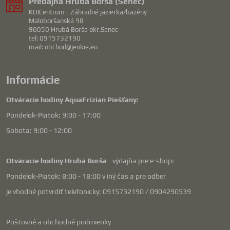
Predajna Hrubá Borša (Senec)
KOICentrum - Záhradné jazierka/bazény
Maloboršanská 98
90050 Hrubá Borša okr.Senec
tel: 0915732190
mail: obchod@jenkie.eu
Informácie
Otváracie hodiny AquaFrizian Piešťany:
Pondelok-Piatok: 9:00 - 17:00
Sobota: 9:00 - 12:00
Otváracie hodiny Hrubá Borša
- výdajňa pre e-shop:
Pondelok-Piatok: 8:00 - 18:00 v iný čas a pre odber
je vhodné potvrdiť telefonicky: 0915732190 / 0904290539
Poštovné a obchodné podmienky