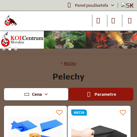
Panel používateľa
Mačky
Pelechy
Cena
Parametre
AKCIA