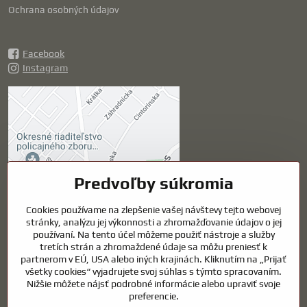
Ochrana osobných údajov
Facebook
Instagram
Externý obsah je
blokovaný Voľbami
súkromia
Prajete si načítať externý obsah?
Predvoľby súkromia
Povoliť tentokrát
Cookies používame na zlepšenie vašej návštevy tejto webovej
stránky, analýzu jej výkonnosti a zhromažďovanie údajov o jej
používaní. Na tento účel môžeme použiť nástroje a služby
Povoliť a zapamätať -
tretích strán a zhromaždené údaje sa môžu preniesť k
súhlas s druhom cookie:
partnerom v EÚ, USA alebo iných krajinách. Kliknutím na „Prijať
Funkčné
všetky cookies“ vyjadrujete svoj súhlas s týmto spracovaním.
Nižšie môžete nájsť podrobné informácie alebo upraviť svoje
preferencie.
Otvoriť obsah v novom okne