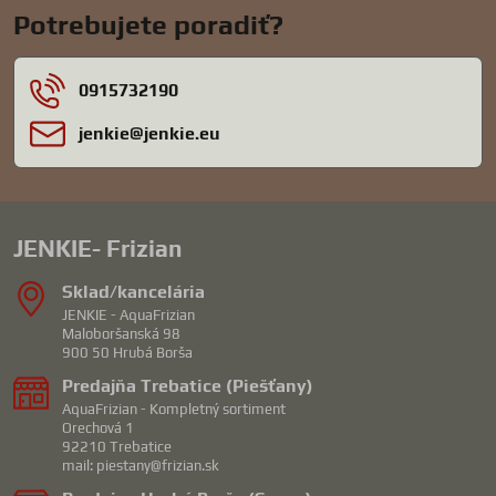
Potrebujete poradiť?
0915732190
jenkie​@jenkie​.eu
JENKIE- Frizian
Sklad/kancelária
JENKIE - AquaFrizian
Maloboršanská 98
900 50 Hrubá Borša
Predajňa Trebatice (Piešťany)
AquaFrizian - Kompletný sortiment
Orechová 1
92210 Trebatice
mail: piestany@frizian.sk