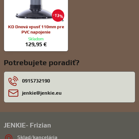
13%
KD Dnová vpusť 110mm pre
PVC napojenie
Skladom
129,95 €
Potrebujete poradiť?
0915732190
jenkie​@jenkie​.eu
JENKIE- Frizian
Sklad/kancelária