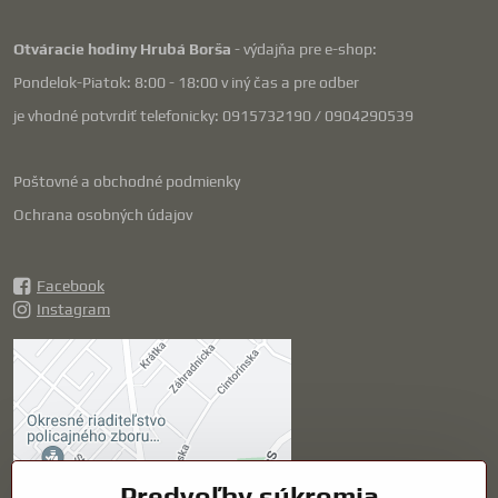
Otváracie hodiny Hrubá Borša
- výdajňa pre e-shop:
Pondelok-Piatok: 8:00 - 18:00 v iný čas a pre odber
je vhodné potvrdiť telefonicky: 0915732190 / 0904290539
Poštovné a obchodné podmienky
Ochrana osobných údajov
Facebook
Instagram
Externý obsah je
blokovaný Voľbami
súkromia
Prajete si načítať externý obsah?
Predvoľby súkromia