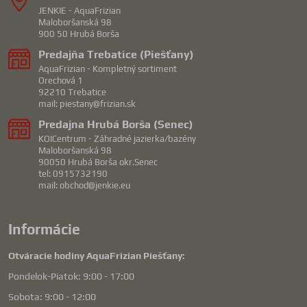
JENKIE - AquaFrizian
Maloboršanská 98
900 50 Hrubá Borša
Predajňa Trebatice (Piešťany)
AquaFrizian - Kompletný sortiment
Orechová 1
92210 Trebatice
mail: piestany@frizian.sk
Predajna Hrubá Borša (Senec)
KOICentrum - Záhradné jazierka/bazény
Maloboršanská 98
90050 Hrubá Borša okr.Senec
tel: 0915732190
mail: obchod@jenkie.eu
Informácie
Otváracie hodiny AquaFrizian Piešťany:
Pondelok-Piatok: 9:00 - 17:00
Sobota: 9:00 - 12:00