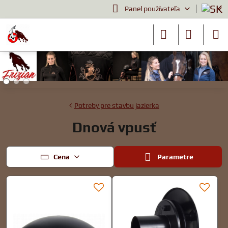
Panel používateľa
Potreby pre stavbu jazierka
Dnová vpusť
Cena
Parametre