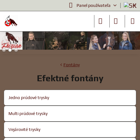
Panel používateľa
Fontány
Efektné fontány
Jedno prúdové trysky
Multi prúdové trysky
Vejárovité trysky