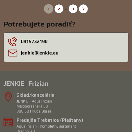
1
2
3
Potrebujete poradiť?
0915732190
jenkie​@jenkie​.eu
JENKIE- Frizian
Sklad/kancelária
JENKIE - AquaFrizian
Maloboršanská 98
900 50 Hrubá Borša
Predajňa Trebatice (Piešťany)
AquaFrizian - Kompletný sortiment
Orechová 1