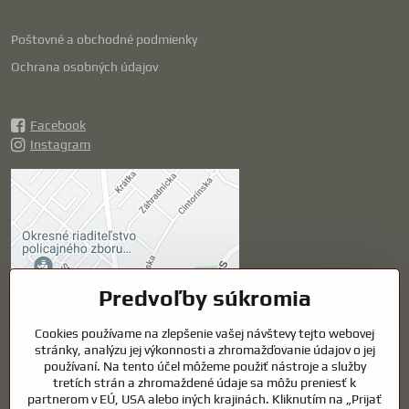
Poštovné a obchodné podmienky
Ochrana osobných údajov
Facebook
Instagram
Externý obsah je
blokovaný Voľbami
súkromia
Prajete si načítať externý obsah?
Predvoľby súkromia
Povoliť tentokrát
Cookies používame na zlepšenie vašej návštevy tejto webovej
stránky, analýzu jej výkonnosti a zhromažďovanie údajov o jej
používaní. Na tento účel môžeme použiť nástroje a služby
Povoliť a zapamätať -
tretích strán a zhromaždené údaje sa môžu preniesť k
súhlas s druhom cookie:
partnerom v EÚ, USA alebo iných krajinách. Kliknutím na „Prijať
Funkčné