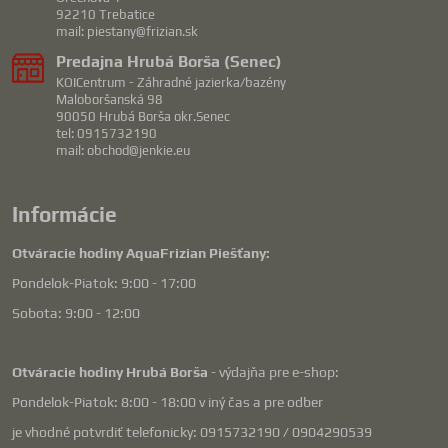
92210 Trebatice
mail: piestany@frizian.sk
Predajna Hrubá Borša (Senec)
KOICentrum - Záhradné jazierka/bazény
Maloboršanská 98
90050 Hrubá Borša okr.Senec
tel: 0915732190
mail: obchod@jenkie.eu
Informácie
Otváracie hodiny AquaFrizian Piešťany:
Pondelok-Piatok: 9:00 - 17:00
Sobota: 9:00 - 12:00
Otváracie hodiny Hrubá Borša
- výdajňa pre e-shop:
Pondelok-Piatok: 8:00 - 18:00 v iný čas a pre odber
je vhodné potvrdiť telefonicky: 0915732190 / 0904290539