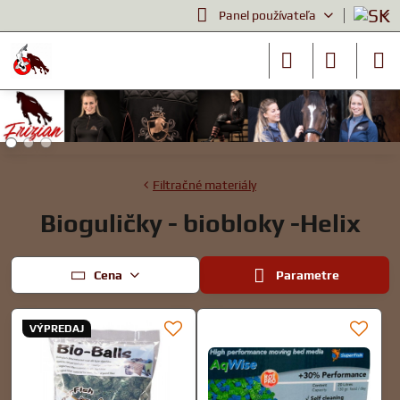
Panel používateľa
Filtračné materiály
Bioguličky - biobloky -Helix
Cena
Parametre
VÝPREDAJ