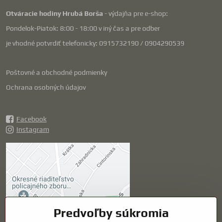
Otváracie hodiny Hrubá Borša
- výdajňa pre e-shop:
Pondelok-Piatok: 8:00 - 18:00 v iný čas a pre odber
je vhodné potvrdiť telefonicky: 0915732190 / 0904290539
Poštovné a obchodné podmienky
Ochrana osobných údajov
Facebook
Instagram
Externý obsah je
blokovaný Voľbami
súkromia
Prajete si načítať externý obsah?
Predvoľby súkromia