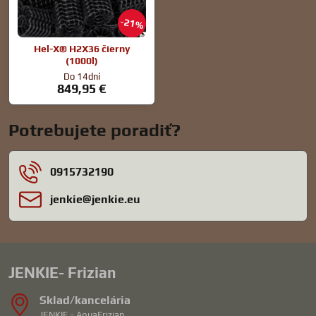
21%
Hel-X® H2X36 čierny
(1000l)
Do 14dní
849,95 €
Potrebujete poradiť?
0915732190
jenkie​@jenkie​.eu
JENKIE- Frizian
Sklad/kancelária
JENKIE - AquaFrizian