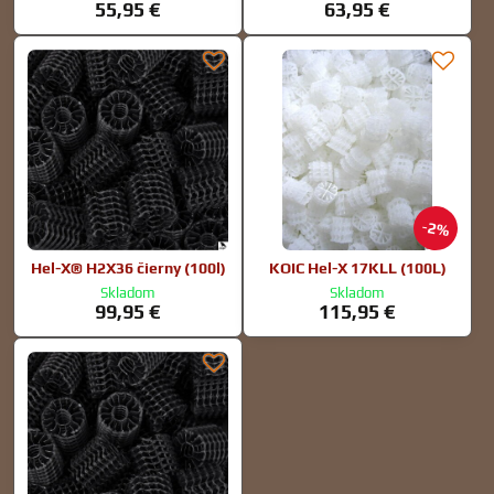
55,95 €
63,95 €
2%
Hel-X® H2X36 čierny (100l)
KOIC Hel-X 17KLL (100L)
Skladom
Skladom
99,95 €
115,95 €