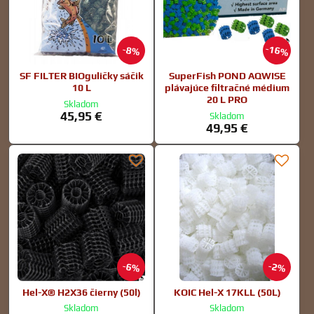
16%
8%
SF FILTER BIOguličky sáčik
SuperFish POND AQWISE
10 L
plávajúce filtračné médium
20 L PRO
Skladom
45,95 €
Skladom
49,95 €
6%
2%
Hel-X® H2X36 čierny (50l)
KOIC Hel-X 17KLL (50L)
Skladom
Skladom