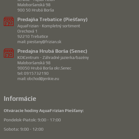
Maloboršanská 98
900 50 Hrubá Borša
Predajňa Trebatice (Piešťany)
AquaFrizian - Kompletný sortiment
Orechová 1
92210 Trebatice
mail: piestany@frizian.sk
Predajna Hrubá Borša (Senec)
KOICentrum - Záhradné jazierka/bazény
Maloboršanská 98
90050 Hrubá Borša okr.Senec
tel: 0915732190
mail: obchod@jenkie.eu
Informácie
Otváracie hodiny AquaFrizian Piešťany:
Pondelok-Piatok: 9:00 - 17:00
Sobota: 9:00 - 12:00