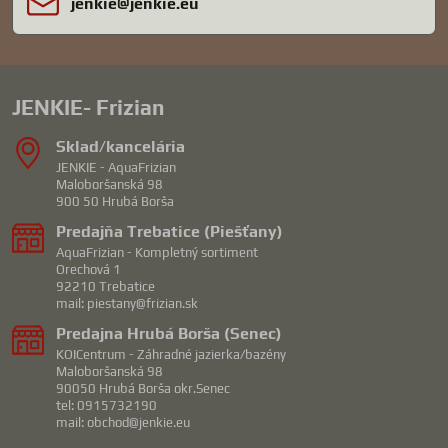
jenkie​@jenkie​.eu
JENKIE- Frizian
Sklad/kancelária
JENKIE - AquaFrizian
Maloboršanská 98
900 50 Hrubá Borša
Predajňa Trebatice (Piešťany)
AquaFrizian - Kompletný sortiment
Orechová 1
92210 Trebatice
mail: piestany@frizian.sk
Predajna Hrubá Borša (Senec)
KOICentrum - Záhradné jazierka/bazény
Maloboršanská 98
90050 Hrubá Borša okr.Senec
tel: 0915732190
mail: obchod@jenkie.eu