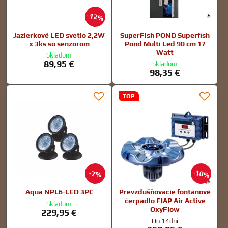
12%
Jazierkové LED svetlo 2,2W
SuperFish POND Superfish
x 3ks so senzorom
Pond Multi Led 90 cm 17
Watt
Skladom
89,95 €
Skladom
98,35 €
TOP
10%
7%
Aqua NPL6-LED 3PC
Prevzdušňovacie fontánové
čerpadlo FIAP Air Active
Skladom
OxyFlow
229,95 €
Do 14dní