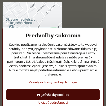
Externý obsah je
blokovaný Voľbami
súkromia
Prajete si načítať externý obsah?
Predvoľby súkromia
Cookies používame na zlepšenie vašej návštevy tejto webovej
Povoliť tentokrát
stránky, analýzu jej výkonnosti a zhromažďovanie údajov o jej
používaní. Na tento účel môžeme použiť nástroje a služby
Povoliť a zapamätať -
tretích strán a zhromaždené údaje sa môžu preniesť k
súhlas s druhom cookie:
partnerom v EÚ, USA alebo iných krajinách. Kliknutím na „Prijať
Funkčné
všetky cookies“ vyjadrujete svoj súhlas s týmto spracovaním.
Nižšie môžete nájsť podrobné informácie alebo upraviť svoje
preferencie.
Otvoriť obsah v novom okne
Zásady ochrany osobných údajov
Prijať všetky cookies
©
2026
Copyright
Predvoľby súkromia
Zásady ochrany osobných údajov
Ukázať podrobnosti
Vytvorené pomocou:
BiznisWeb.sk