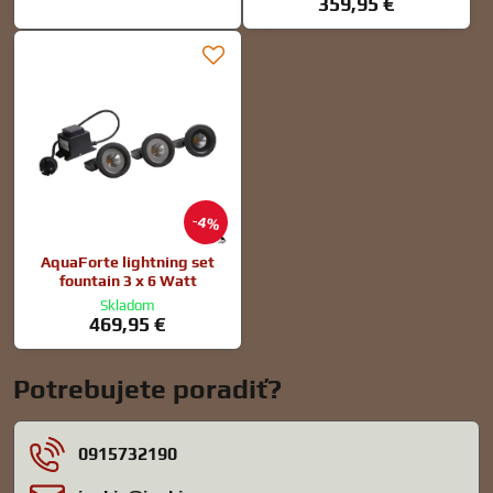
359,95 €
4%
AquaForte lightning set
fountain 3 x 6 Watt
Skladom
469,95 €
Potrebujete poradiť?
0915732190