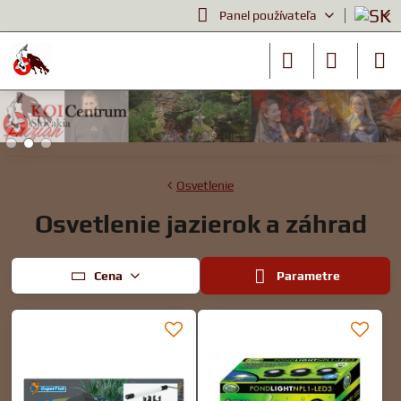
Panel používateľa
Osvetlenie
Osvetlenie jazierok a záhrad
Cena
Parametre