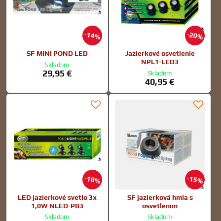
14%
20%
SF MINI POND LED
Jazierkové osvetlenie
NPL1-LED3
Skladom
29,95 €
Skladom
40,95 €
18%
15%
LED jazierkové svetlo 3x
SF jazierková hmla s
1,0W NLED-PB3
osvetlením
Skladom
Skladom