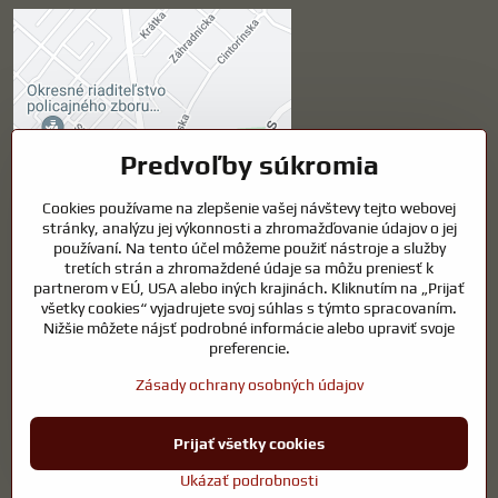
Externý obsah je
blokovaný Voľbami
súkromia
Prajete si načítať externý obsah?
Predvoľby súkromia
Cookies používame na zlepšenie vašej návštevy tejto webovej
Povoliť tentokrát
stránky, analýzu jej výkonnosti a zhromažďovanie údajov o jej
používaní. Na tento účel môžeme použiť nástroje a služby
Povoliť a zapamätať -
tretích strán a zhromaždené údaje sa môžu preniesť k
súhlas s druhom cookie:
partnerom v EÚ, USA alebo iných krajinách. Kliknutím na „Prijať
Funkčné
všetky cookies“ vyjadrujete svoj súhlas s týmto spracovaním.
Nižšie môžete nájsť podrobné informácie alebo upraviť svoje
preferencie.
Otvoriť obsah v novom okne
Zásady ochrany osobných údajov
Prijať všetky cookies
©
2026
Copyright
Predvoľby súkromia
Zásady ochrany osobných údajov
Ukázať podrobnosti
Vytvorené pomocou:
BiznisWeb.sk