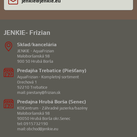
jenkie​@jenkie​.eu
JENKIE- Frizian
Sklad/kancelária
JENKIE - AquaFrizian
Maloboršanská 98
900 50 Hrubá Borša
Predajňa Trebatice (Piešťany)
AquaFrizian - Kompletný sortiment
Orechová 1
92210 Trebatice
mail: piestany@frizian.sk
Predajna Hrubá Borša (Senec)
KOICentrum - Záhradné jazierka/bazény
Maloboršanská 98
90050 Hrubá Borša okr.Senec
tel: 0915732190
mail: obchod@jenkie.eu