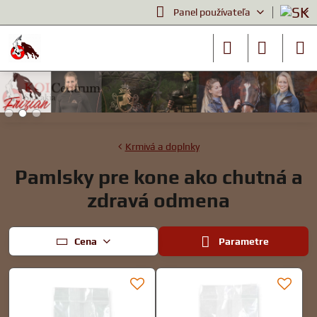
Panel používateľa
Krmivá a doplnky
Pamlsky pre kone ako chutná a
zdravá odmena
Cena
Parametre