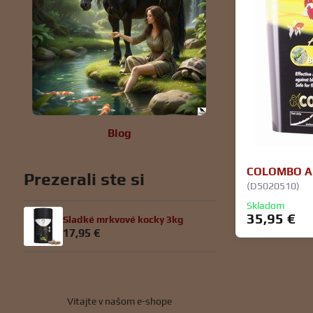
Blog
COLOMBO AL
Prezerali ste si
(D5020510)
Skladom
35,95 €
Sladké mrkvové kocky 3kg
17,95 €
Vitajte v našom e-shope