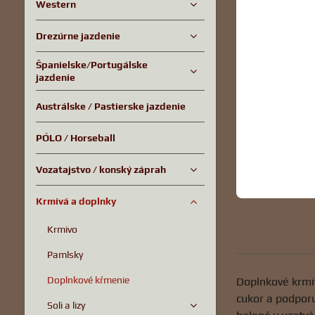
Western
Drezúrne jazdenie
Španielske/Portugálske
jazdenie
Austrálske / Pastierske jazdenie
PÓLO / Horseball
Vozatajstvo / konský záprah
Krmivá a doplnky
Krmivo
Pamlsky
Doplnkové kŕmenie
Doplnkové krmiv
cukor a podporu
Soli a lizy