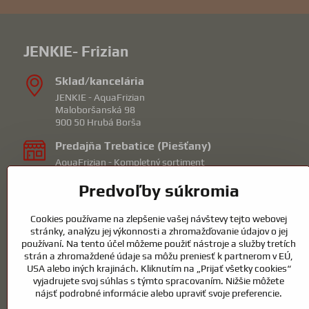
JENKIE- Frizian
Sklad/kancelária
JENKIE - AquaFrizian
Maloboršanská 98
900 50 Hrubá Borša
Predajňa Trebatice (Piešťany)
AquaFrizian - Kompletný sortiment
Orechová 1
Predvoľby súkromia
92210 Trebatice
mail: piestany@frizian.sk
Cookies používame na zlepšenie vašej návštevy tejto webovej
Predajna Hrubá Borša (Senec)
stránky, analýzu jej výkonnosti a zhromažďovanie údajov o jej
KOICentrum - Záhradné jazierka/bazény
používaní. Na tento účel môžeme použiť nástroje a služby tretích
Maloboršanská 98
strán a zhromaždené údaje sa môžu preniesť k partnerom v EÚ,
90050 Hrubá Borša okr.Senec
USA alebo iných krajinách. Kliknutím na „Prijať všetky cookies“
tel: 0915732190
vyjadrujete svoj súhlas s týmto spracovaním. Nižšie môžete
mail: obchod@jenkie.eu
nájsť podrobné informácie alebo upraviť svoje preferencie.