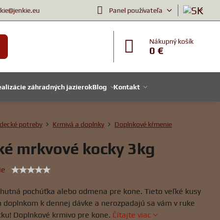
nkie@jenkie.eu
Panel používateľa
Nákupný košík
0 €
alizácie záhradných jazierok
Blog
Kontakt
decké potreby
Krmivá a doplnky
Doplnkové kŕmenie
ké mrkvové kocky 3kg
ie
chutná pochúťka alebo odmena pre kone. Tieto veľké kusy
 doplnkom k dennej dávke a nerozpadajú sa vám v ruke
ecku! Doplnkové krmivo pre kone.
Čítajte viac