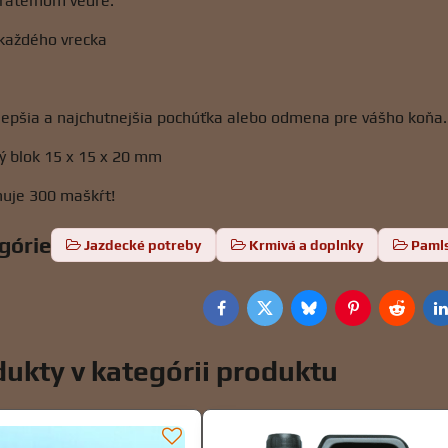
árateľnom vedre.
 každého vrecka
jlepšia a najchutnejšia pochúťka alebo odmena pre vášho koňa
ý blok 15 x 15 x 20 mm
huje 300 maškŕt!
egórie
Jazdecké potreby
Krmivá a doplnky
Paml
Facebook
Twitter
Bluesky
Pinterest
Reddit
L
ukty v kategórii produktu