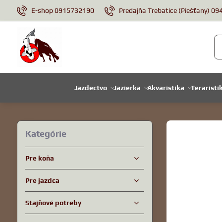
E-shop 0915732190
Predajňa Trebatice (Piešťany) 0
Jazdectvo
Jazierka
Akvaristika
Teraristi
Kategórie
Pre koňa
Pre jazdca
Stajňové potreby