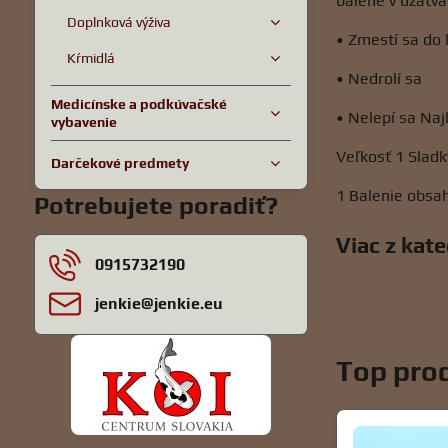
balené v uzatv
Doplnková výživa
• Zmestí sa do
Kŕmidlá
• Nedrolí sa
Medicínske a podkúvačské
• Nelepí sa Na
vybavenie
Veľkosť 1 Sladk
Darčekové predmety
1 Balenie obsa
Potrebujete poradiť?
Viac z kat
0915732190
jenkie​@jenkie​.eu
Top prod