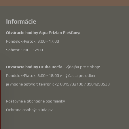
Informácie
Otváracie hodiny AquaFrizian Piešťany:
Pondelok-Piatok: 9:00 - 17:00
Sobota: 9:00 - 12:00
Otváracie hodiny Hrubá Borša
- výdajňa pre e-shop:
Pondelok-Piatok: 8:00 - 18:00 v iný čas a pre odber
je vhodné potvrdiť telefonicky: 0915732190 / 0904290539
Poštovné a obchodné podmienky
Ochrana osobných údajov