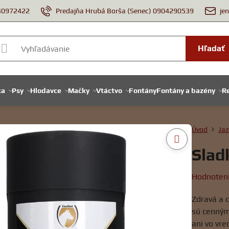
940972422
Predajňa Hrubá Borša (Senec) 0904290539
je
Hľadať
ka
Psy
Hlodavce
Mačky
Vtáctvo
Fontány
Fontány a bazény
Re
Úvod
Jaz
Slad
Hodnoten
Zdravá a 
sú cenným
ani vo vr