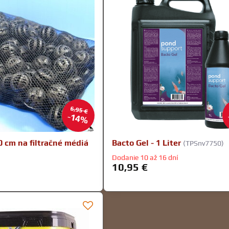
6,95 €
14%
0 cm na filtračné médiá
Bacto Gel - 1 Liter
(TPSnv7750)
Dodanie 10 až 16 dní
10,95 €