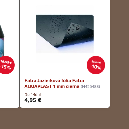
12,95 €
5,50 €
15%
10%
Fatra Jazierková fólia Fatra
AQUAPLAST 1 mm čierna
(N456488)
Do 14dní
4,95 €