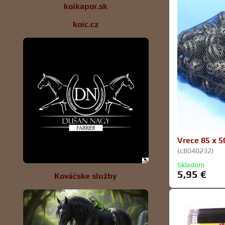
koikapor.sk
koic.cz
Vrece 85 x 5
(c8040232)
Skladom
5,95 €
Kováčske služby