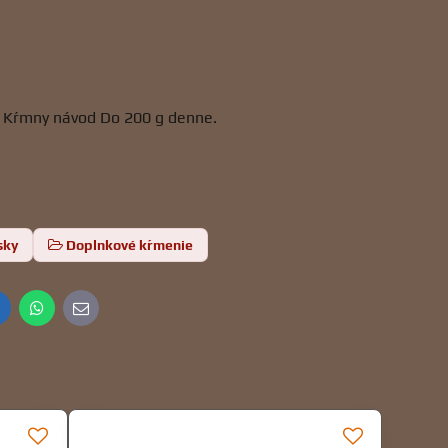
. Kŕmny návod Do 200 g denne.
sky
Doplnkové kŕmenie
inkedIn
WhatsApp
E-
mail