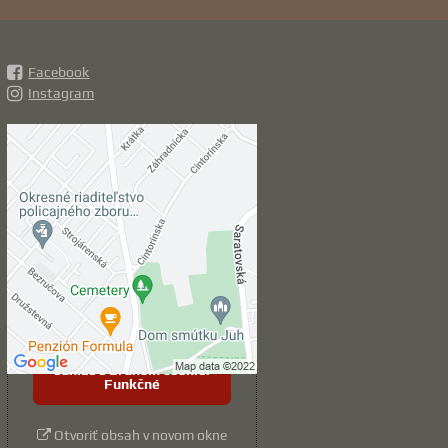
Facebook
Instagram
Externý obsah je
blokovaný Voľbami
súkromia
Prajete si načítať externý obsah?
Povoliť tentokrát
Povoliť a zapamätať -
súhlas s druhom cookie:
Funkčné
Otvoriť obsah v novom okne