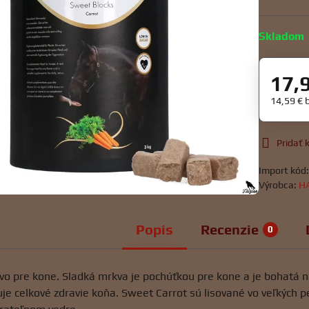
Skladom
17,
14,59 €
Pridať
Import kód
Výrobca:
H
Popis
Recenzie
0
o pre kone. Sladká mrkva je pochúťkou pre kone a je bohatá n
je celkové zdravie koňa. Sweet Carrot sú lisované vo veľkých