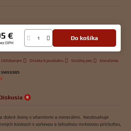
95 €
Do košíka
bez DPH
 k Obľúbeným
Otázka k produktu
Strážny pes
Doručenia
:
SWEE005
AC
Diskusia
0
a dobré živiny s vitamínmi a minerálmi. Neobsahuje
 pevných kúskoch s voňavou a lahodnou mrkvovou príchuťou,