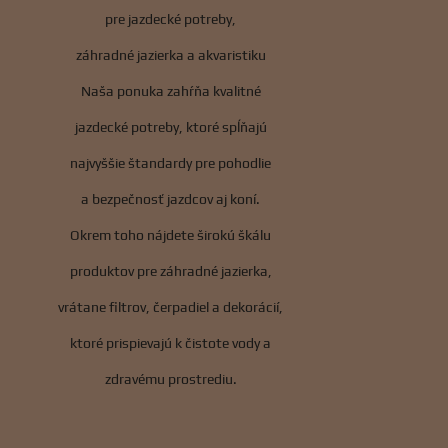
pre jazdecké potreby,
záhradné jazierka a akvaristiku
Naša ponuka zahŕňa kvalitné
jazdecké potreby, ktoré spĺňajú
najvyššie štandardy pre pohodlie
a bezpečnosť jazdcov aj koní.
Okrem toho nájdete širokú škálu
produktov pre záhradné jazierka,
vrátane filtrov, čerpadiel a dekorácií,
ktoré prispievajú k čistote vody a
zdravému prostrediu.