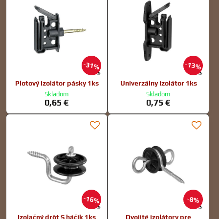
31%
13%
Plotový izolátor pásky 1ks
Univerzálny izolátor 1ks
Skladom
Skladom
0,65 €
0,75 €
16%
8%
Izolačný drôt S háčik 1ks
Dvojité izolátory pre