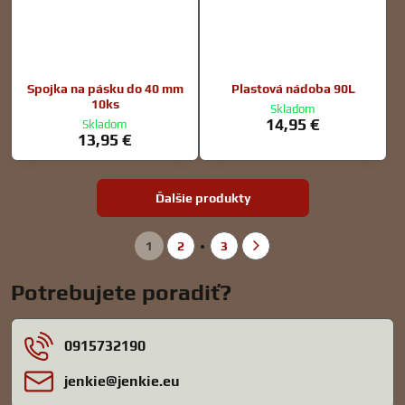
Spojka na pásku do 40 mm
Plastová nádoba 90L
10ks
Skladom
14,95 €
Skladom
13,95 €
Ďalšie produkty
1
2
3
Potrebujete poradiť?
0915732190
jenkie​@jenkie​.eu