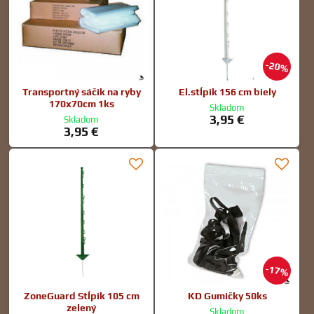
20%
Transportný sáčik na ryby
El.stĺpik 156 cm biely
170x70cm 1ks
Skladom
3,95 €
Skladom
3,95 €
17%
ZoneGuard Stĺpik 105 cm
KD Gumičky 50ks
zelený
Skladom