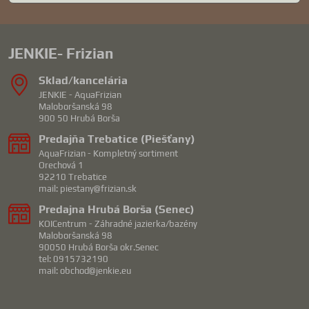
JENKIE- Frizian
Sklad/kancelária
JENKIE - AquaFrizian
Maloboršanská 98
900 50 Hrubá Borša
Predajňa Trebatice (Piešťany)
AquaFrizian - Kompletný sortiment
Orechová 1
92210 Trebatice
mail: piestany@frizian.sk
Predajna Hrubá Borša (Senec)
KOICentrum - Záhradné jazierka/bazény
Maloboršanská 98
90050 Hrubá Borša okr.Senec
tel: 0915732190
mail: obchod@jenkie.eu