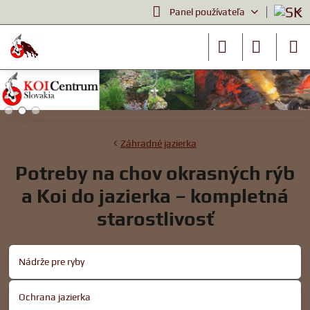
Panel používateľa
Záhradné jazierka
Potreby na chov okrasných rýb
a Koi do jazierka – kompletná
starostlivosť
Nádrže pre ryby
Ochrana jazierka