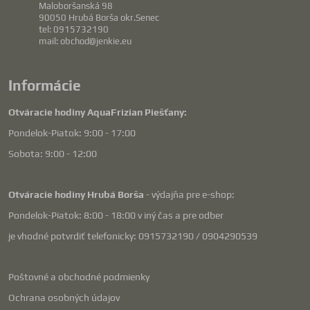
Maloboršanská 98
90050 Hrubá Borša okr.Senec
tel: 0915732190
mail: obchod@jenkie.eu
Informácie
Otváracie hodiny AquaFrizian Piešťany:
Pondelok-Piatok: 9:00 - 17:00
Sobota: 9:00 - 12:00
Otváracie hodiny Hrubá Borša
- výdajňa pre e-shop:
Pondelok-Piatok: 8:00 - 18:00 v iný čas a pre odber
je vhodné potvrdiť telefonicky: 0915732190 / 0904290539
Poštovné a obchodné podmienky
Ochrana osobných údajov