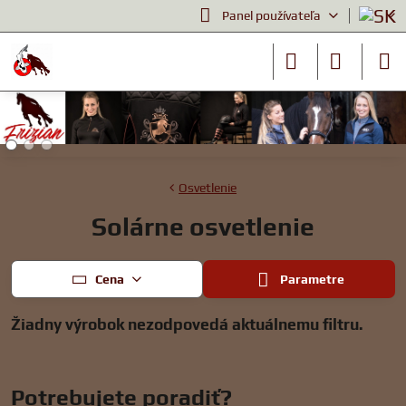
Panel používateľa
Osvetlenie
Solárne osvetlenie
Cena
Parametre
Potrebujete poradiť?