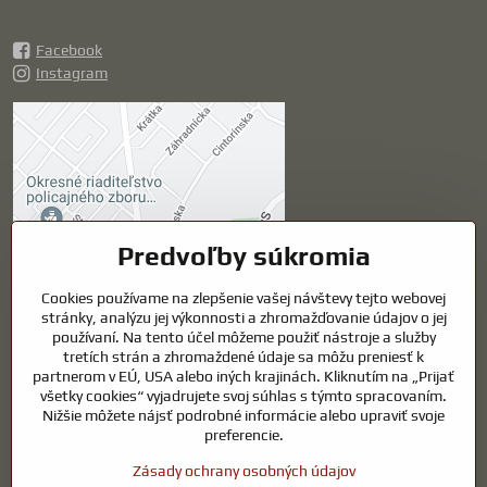
Facebook
Instagram
Externý obsah je
blokovaný Voľbami
súkromia
Prajete si načítať externý obsah?
Predvoľby súkromia
Povoliť tentokrát
Cookies používame na zlepšenie vašej návštevy tejto webovej
stránky, analýzu jej výkonnosti a zhromažďovanie údajov o jej
používaní. Na tento účel môžeme použiť nástroje a služby
Povoliť a zapamätať -
tretích strán a zhromaždené údaje sa môžu preniesť k
súhlas s druhom cookie:
partnerom v EÚ, USA alebo iných krajinách. Kliknutím na „Prijať
Funkčné
všetky cookies“ vyjadrujete svoj súhlas s týmto spracovaním.
Nižšie môžete nájsť podrobné informácie alebo upraviť svoje
preferencie.
Otvoriť obsah v novom okne
Zásady ochrany osobných údajov