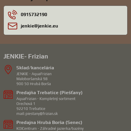
0915732190
jenkie​@jenkie​.eu
JENKIE- Frizian
Sklad/kancelária
JENKIE - AquaFrizian
Maloboršanská 98
900 50 Hrubá Borša
Predajňa Trebatice (Piešťany)
AquaFrizian - Kompletný sortiment
Orechová 1
92210 Trebatice
mail: piestany@frizian.sk
Predajna Hrubá Borša (Senec)
KOICentrum - Záhradné jazierka/bazény