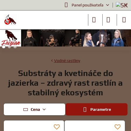
Panel používateľa
Vodné rastliny
Substráty a kvetináče do
jazierka – zdravý rast rastlín a
stabilný ekosystém
Cena
Parametre