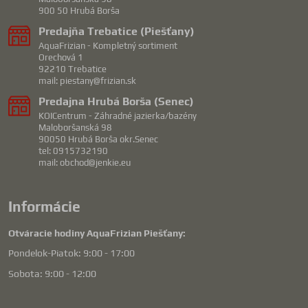
900 50 Hrubá Borša
Predajňa Trebatice (Piešťany)
AquaFrizian - Kompletný sortiment
Orechová 1
92210 Trebatice
mail: piestany@frizian.sk
Predajna Hrubá Borša (Senec)
KOICentrum - Záhradné jazierka/bazény
Maloboršanská 98
90050 Hrubá Borša okr.Senec
tel: 0915732190
mail: obchod@jenkie.eu
Informácie
Otváracie hodiny AquaFrizian Piešťany:
Pondelok-Piatok: 9:00 - 17:00
Sobota: 9:00 - 12:00