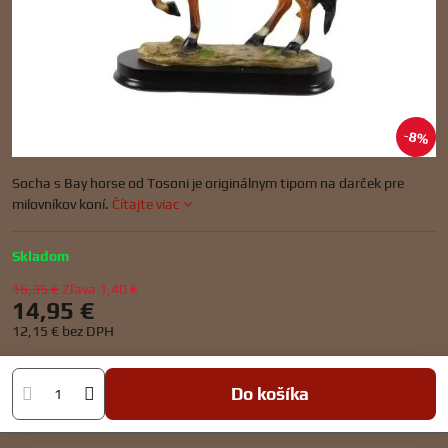
8%
Socha s Bay horse od Tosoni je originálnym tipom na darček pre
milovníkov koní.
Čítajte viac
Skladom
16,35 €
Zľava
1,40 €
14,95 €
12,15 €
bez DPH
Do košíka