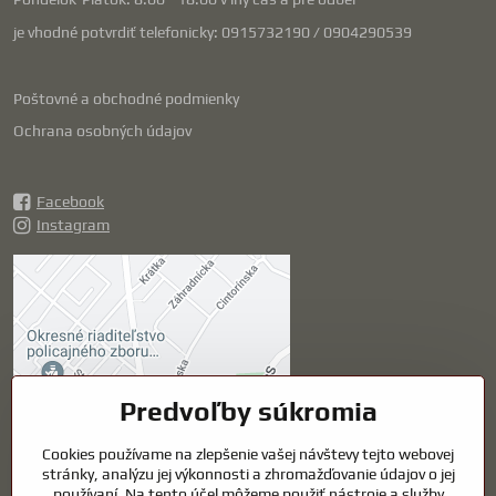
je vhodné potvrdiť telefonicky: 0915732190 / 0904290539
Poštovné a obchodné podmienky
Ochrana osobných údajov
Facebook
Instagram
Externý obsah je
blokovaný Voľbami
súkromia
Prajete si načítať externý obsah?
Predvoľby súkromia
Cookies používame na zlepšenie vašej návštevy tejto webovej
Povoliť tentokrát
stránky, analýzu jej výkonnosti a zhromažďovanie údajov o jej
používaní. Na tento účel môžeme použiť nástroje a služby