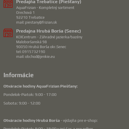
Predajňa Trebatice (Piešťany)
AquaFrizian - Kompletný sortiment
Orechová 1
92210 Trebatice
mail: piestany@frizian.sk
Predajna Hrubá Borša (Senec)
KOICentrum - Záhradné jazierka/bazény
Maloboršanská 98
90050 Hrubá Borša okr.Senec
tel: 0915732190
mail: obchod@jenkie.eu
Informácie
Otváracie hodiny AquaFrizian Piešťany:
Pondelok-Piatok: 9:00 - 17:00
Sobota: 9:00 - 12:00
Otváracie hodiny Hrubá Borša
- výdajňa pre e-shop:
Pondelok-Piatok: 8:00 - 18:00 v iný čas a pre odber