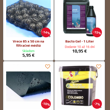
14%
15%
Vrece 85 x 50 cm na
Bacto Gel - 1 Liter
filtračné médiá
Dodanie 10 až 16 dní
10,95 €
Skladom
5,95 €
10%
7%