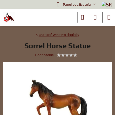
Panel používateľa
Ostatné western doplnky
Sorrel Horse Statue
Hodnotenie