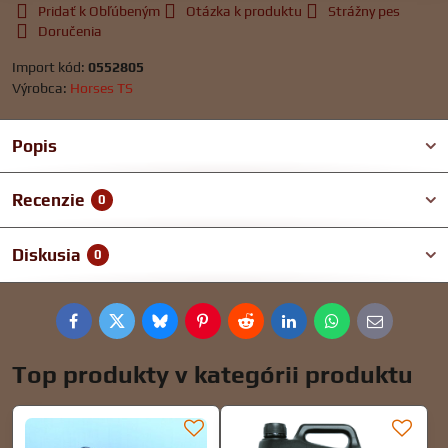
Pridať k Obľúbeným
Otázka k produktu
Strážny pes
Doručenia
Import kód:
0552805
Výrobca:
Horses TS
Popis
Recenzie
0
Diskusia
0
Facebook
Twitter
Bluesky
Pinterest
Reddit
LinkedIn
WhatsApp
E-
mail
Top produkty v kategórii produktu