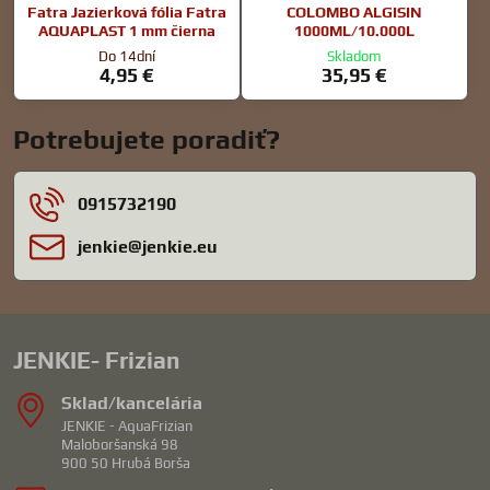
Fatra Jazierková fólia Fatra
COLOMBO ALGISIN
AQUAPLAST 1 mm čierna
1000ML/10.000L
Do 14dní
Skladom
4,95 €
35,95 €
Potrebujete poradiť?
0915732190
jenkie​@jenkie​.eu
JENKIE- Frizian
Sklad/kancelária
JENKIE - AquaFrizian
Maloboršanská 98
900 50 Hrubá Borša