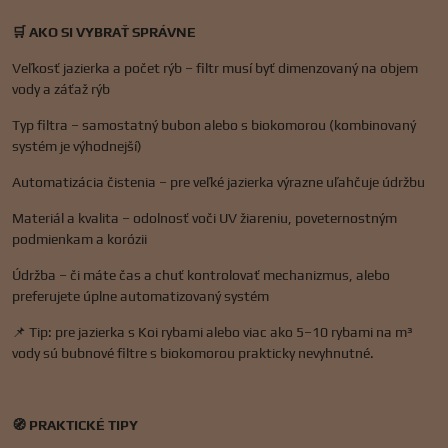
🛒 AKO SI VYBRAŤ SPRÁVNE
Veľkosť jazierka a počet rýb – filtr musí byť dimenzovaný na objem
vody a záťaž rýb
Typ filtra – samostatný bubon alebo s biokomorou (kombinovaný
systém je výhodnejší)
Automatizácia čistenia – pre veľké jazierka výrazne uľahčuje údržbu
Materiál a kvalita – odolnosť voči UV žiareniu, poveternostným
podmienkam a korózii
Údržba – či máte čas a chuť kontrolovať mechanizmus, alebo
preferujete úplne automatizovaný systém
📌 Tip: pre jazierka s Koi rybami alebo viac ako 5–10 rybami na m³
vody sú bubnové filtre s biokomorou prakticky nevyhnutné.
🧭 PRAKTICKÉ TIPY