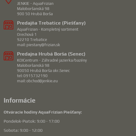
JENKIE - AquaFrizian
Maloboršanská 98
900 50 Hrubá Borša
Predajňa Trebatice (Piešťany)
AquaFrizian - Kompletný sortiment
Orechová 1
92210 Trebatice
mail: piestany@frizian.sk
Predajna Hrubá Borša (Senec)
KOICentrum - Záhradné jazierka/bazény
Maloboršanská 98
90050 Hrubá Borša okr.Senec
tel: 0915732190
mail: obchod@jenkie.eu
Informácie
Otváracie hodiny AquaFrizian Piešťany:
Pondelok-Piatok: 9:00 - 17:00
Sobota: 9:00 - 12:00