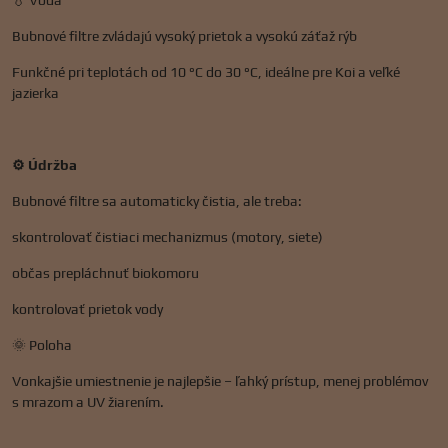
💧 Voda
Bubnové filtre zvládajú vysoký prietok a vysokú záťaž rýb
Funkčné pri teplotách od 10 °C do 30 °C, ideálne pre Koi a veľké
jazierka
⚙️ Údržba
Bubnové filtre sa automaticky čistia, ale treba:
skontrolovať čistiaci mechanizmus (motory, siete)
občas prepláchnuť biokomoru
kontrolovať prietok vody
🌞 Poloha
Vonkajšie umiestnenie je najlepšie – ľahký prístup, menej problémov
s mrazom a UV žiarením.