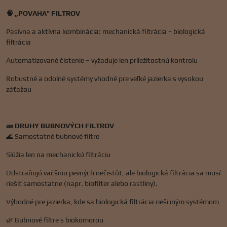
🧠 „POVAHA" FILTROV
Pasívna a aktívna kombinácia: mechanická filtrácia + biologická
filtrácia
Automatizované čistenie – vyžaduje len príležitostnú kontrolu
Robustné a odolné systémy vhodné pre veľké jazierka s vysokou
záťažou
🧱 DRUHY BUBNOVÝCH FILTROV
🌊 Samostatné bubnové filtre
Slúžia len na mechanickú filtráciu
Odstraňujú väčšinu pevných nečistôt, ale biologická filtrácia sa musí
riešiť samostatne (napr. biofilter alebo rastliny).
Výhodné pre jazierka, kde sa biologická filtrácia rieši iným systémom
🌿 Bubnové filtre s biokomorou