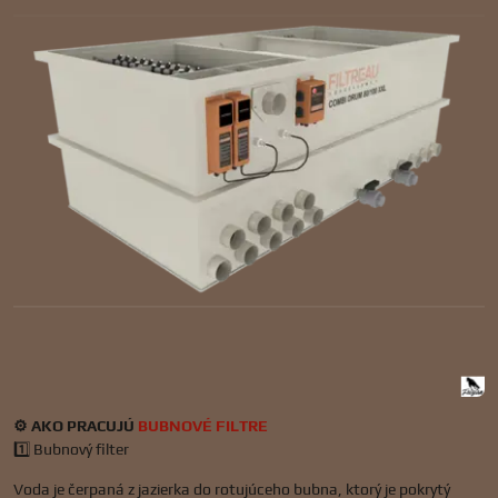
⚙️ AKO PRACUJÚ
BUBNOVÉ FILTRE
1️⃣ Bubnový filter
Voda je čerpaná z jazierka do rotujúceho bubna, ktorý je pokrytý