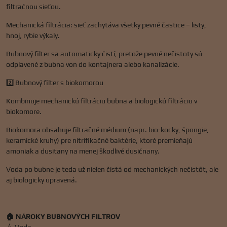
filtračnou sieťou.
Mechanická filtrácia: sieť zachytáva všetky pevné častice – listy,
hnoj, rybie výkaly.
Bubnový filter sa automaticky čistí, pretože pevné nečistoty sú
odplavené z bubna von do kontajnera alebo kanalizácie.
2️⃣ Bubnový filter s biokomorou
Kombinuje mechanickú filtráciu bubna a biologickú filtráciu v
biokomore.
Biokomora obsahuje filtračné médium (napr. bio-kocky, špongie,
keramické kruhy) pre nitrifikačné baktérie, ktoré premieňajú
amoniak a dusitany na menej škodlivé dusičnany.
Voda po bubne je teda už nielen čistá od mechanických nečistôt, ale
aj biologicky upravená.
🏠 NÁROKY BUBNOVÝCH FILTROV