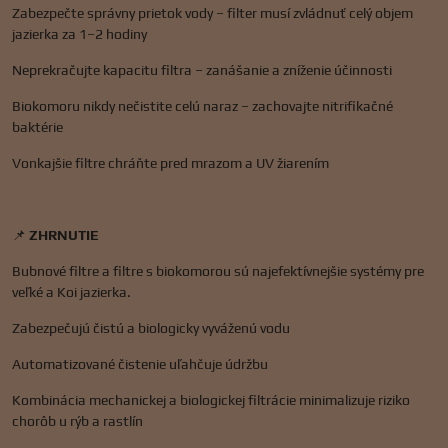
Zabezpečte správny prietok vody – filter musí zvládnuť celý objem
jazierka za 1–2 hodiny
Neprekračujte kapacitu filtra – zanášanie a zníženie účinnosti
Biokomoru nikdy nečistite celú naraz – zachovajte nitrifikačné
baktérie
Vonkajšie filtre chráňte pred mrazom a UV žiarením
📌
ZHRNUTIE
Bubnové filtre a filtre s biokomorou sú najefektívnejšie systémy pre
veľké a Koi jazierka.
Zabezpečujú čistú a biologicky vyváženú vodu
Automatizované čistenie uľahčuje údržbu
Kombinácia mechanickej a biologickej filtrácie minimalizuje riziko
chorôb u rýb a rastlín