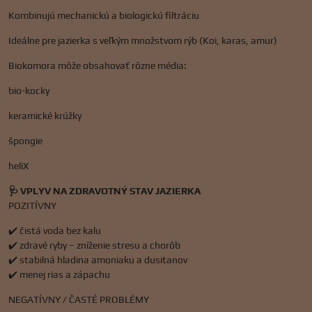
Kombinujú mechanickú a biologickú filtráciu
Ideálne pre jazierka s veľkým množstvom rýb (Koi, karas, amur)
Biokomora môže obsahovať rôzne média:
bio-kocky
keramické krúžky
špongie
heliX
🩺 VPLYV NA ZDRAVOTNÝ STAV JAZIERKA
POZITÍVNY
✔️ čistá voda bez kalu
✔️ zdravé ryby – zníženie stresu a chorôb
✔️ stabilná hladina amoniaku a dusitanov
✔️ menej rias a zápachu
NEGATÍVNY / ČASTÉ PROBLÉMY