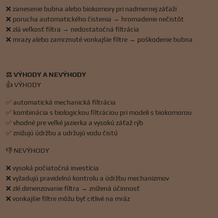
❌ zanesenie bubna alebo biokomory pri nadmernej záťaži
❌ porucha automatického čistenia → hromadenie nečistôt
❌ zlá veľkosť filtra → nedostatočná filtrácia
❌ mrazy alebo zamrznuté vonkajšie filtre → poškodenie bubna
⚖️ VÝHODY A NEVÝHODY
👍 VÝHODY
✅ automatická mechanická filtrácia
✅ kombinácia s biologickou filtráciou pri modeli s biokomorou
✅ vhodné pre veľké jazierka a vysokú záťaž rýb
✅ znižujú údržbu a udržujú vodu čistú
👎 NEVÝHODY
❌ vysoká počiatočná investícia
❌ vyžadujú pravidelnú kontrolu a údržbu mechanizmov
❌ zlé dimenzovanie filtra → znížená účinnosť
❌ vonkajšie filtre môžu byť citlivé na mráz