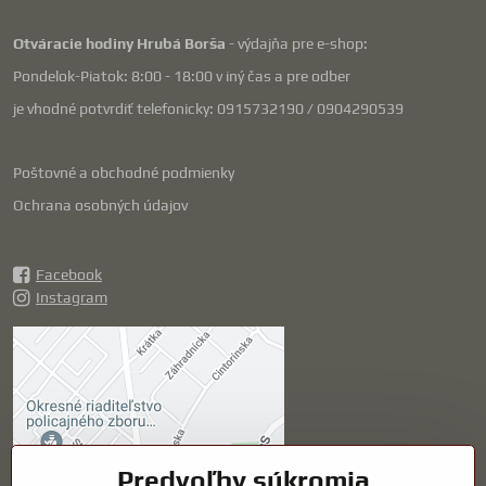
Otváracie hodiny Hrubá Borša
- výdajňa pre e-shop:
Pondelok-Piatok: 8:00 - 18:00 v iný čas a pre odber
je vhodné potvrdiť telefonicky: 0915732190 / 0904290539
Poštovné a obchodné podmienky
Ochrana osobných údajov
Facebook
Instagram
Externý obsah je
blokovaný Voľbami
súkromia
Prajete si načítať externý obsah?
Predvoľby súkromia