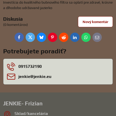
Investícia do kvalitného bubnového filtra sa oplatí pre zdravé, krásne
a dlhodobo udržiavané jazierko
Diskusia
Nový komentár
(0 komentárov)
Facebook
Twitter
Bluesky
Pinterest
Reddit
LinkedIn
WhatsApp
E-
mail
Potrebujete poradiť?
0915732190
jenkie​@jenkie​.eu
JENKIE- Frizian
Sklad/kancelária