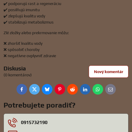
✔️ podporujú rast a regeneráciu
✔️ posilňujú imunitu
✔️ zlepšujú kvalitu vody
✔️ stabilizujú metabolizmus
Zlé zložky alebo prekrmovanie môžu:
❌ zhoršiť kvalitu vody
❌ spôsobiť choroby
❌ negatívne ovplyvniť zdravie
Diskusia
Nový komentár
(0 komentárov)
Facebook
Twitter
Bluesky
Pinterest
Reddit
LinkedIn
WhatsApp
E-
mail
Potrebujete poradiť?
0915732190