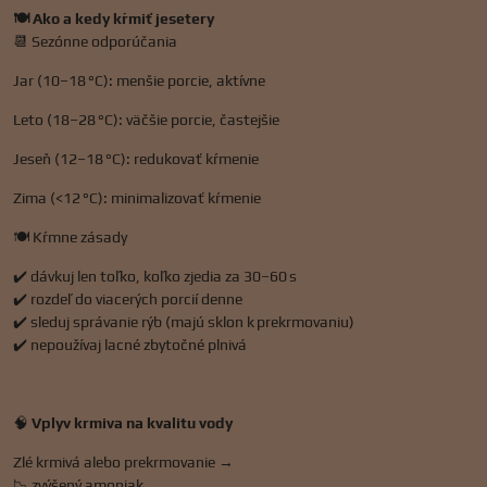
🍽️ Ako a kedy kŕmiť jesetery
📆 Sezónne odporúčania
Jar (10–18 °C): menšie porcie, aktívne
Leto (18–28 °C): väčšie porcie, častejšie
Jeseň (12–18 °C): redukovať kŕmenie
Zima (<12 °C): minimalizovať kŕmenie
🍽️ Kŕmne zásady
✔️ dávkuj len toľko, koľko zjedia za 30–60 s
✔️ rozdeľ do viacerých porcií denne
✔️ sleduj správanie rýb (majú sklon k prekrmovaniu)
✔️ nepoužívaj lacné zbytočné plnivá
🧠
Vplyv krmiva na kvalitu vody
Zlé krmivá alebo prekrmovanie →
📉 zvýšený amoniak