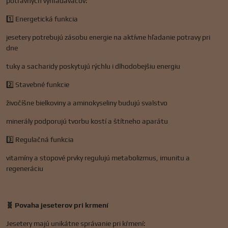
potravných vyhľadávačov:
1️⃣ Energetická funkcia
jesetery potrebujú zásobu energie na aktívne hľadanie potravy pri
dne
tuky a sacharidy poskytujú rýchlu i dlhodobejšiu energiu
2️⃣ Stavebné funkcie
živočíšne bielkoviny a aminokyseliny budujú svalstvo
minerály podporujú tvorbu kostí a štítneho aparátu
3️⃣ Regulačná funkcia
vitamíny a stopové prvky regulujú metabolizmus, imunitu a
regeneráciu
🧬 Povaha jeseterov pri krmení
Jesetery majú unikátne správanie pri kŕmení: