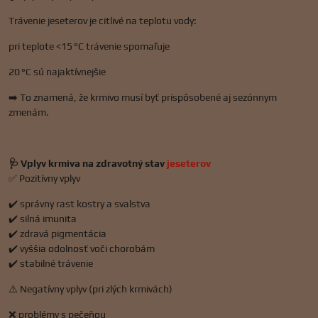
Trávenie jeseterov je citlivé na teplotu vody:
pri teplote <15 °C trávenie spomaľuje
20 °C sú najaktívnejšie
➡️ To znamená, že krmivo musí byť prispôsobené aj sezónnym
zmenám.
🩺 Vplyv krmiva na zdravotný stav
jeseterov
✅ Pozitívny vplyv
✔️ správny rast kostry a svalstva
✔️ silná imunita
✔️ zdravá pigmentácia
✔️ vyššia odolnosť voči chorobám
✔️ stabilné trávenie
⚠️ Negatívny vplyv (pri zlých krmivách)
❌ problémy s pečeňou