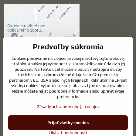
Externý obsah je
blokovaný Voľbami
súkromia
Prajete si načítať externý obsah?
Predvoľby súkromia
Povoliť tentokrát
Cookies používame na zlepšenie vašej návštevy tejto webovej
stránky, analýzu jej výkonnosti a zhromažďovanie údajov o jej
používaní. Na tento účel môžeme použiť nástroje a služby
Povoliť a zapamätať -
tretích strán a zhromaždené údaje sa môžu preniesť k
súhlas s druhom cookie:
partnerom v EÚ, USA alebo iných krajinách. Kliknutím na „Prijať
Funkčné
všetky cookies“ vyjadrujete svoj súhlas s týmto spracovaním.
Nižšie môžete nájsť podrobné informácie alebo upraviť svoje
preferencie.
Otvoriť obsah v novom okne
Zásady ochrany osobných údajov
©
2026
Copyright
Prijať všetky cookies
Predvoľby súkromia
Zásady ochrany osobných údajov
Ukázať podrobnosti
Vytvorené pomocou:
BiznisWeb.sk