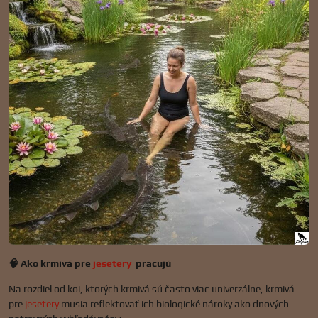
🧠 Ako krmivá pre
jesetery
pracujú
Na rozdiel od koi, ktorých krmivá sú často viac univerzálne, krmivá
pre
jesetery
musia reflektovať ich biologické nároky ako dnových