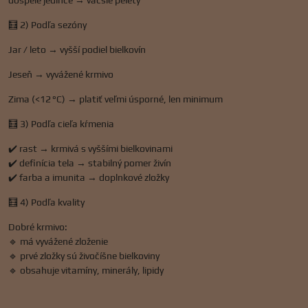
dospelé jedince → väčšie pelety
🧮 2) Podľa sezóny
Jar / leto → vyšší podiel bielkovín
Jeseň → vyvážené krmivo
Zima (<12 °C) → platiť veľmi úsporné, len minimum
🧮 3) Podľa cieľa kŕmenia
✔️ rast → krmivá s vyššími bielkovinami
✔️ definícia tela → stabilný pomer živín
✔️ farba a imunita → doplnkové zložky
🧮 4) Podľa kvality
Dobré krmivo:
🔹 má vyvážené zloženie
🔹 prvé zložky sú živočíšne bielkoviny
🔹 obsahuje vitamíny, minerály, lipidy