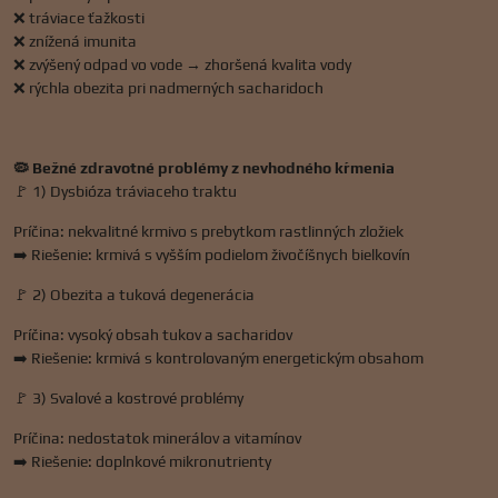
❌ tráviace ťažkosti
❌ znížená imunita
❌ zvýšený odpad vo vode → zhoršená kvalita vody
❌ rýchla obezita pri nadmerných sacharidoch
🦠 Bežné zdravotné problémy z nevhodného kŕmenia
🚩 1) Dysbióza tráviaceho traktu
Príčina: nekvalitné krmivo s prebytkom rastlinných zložiek
➡️ Riešenie: krmivá s vyšším podielom živočíšnych bielkovín
🚩 2) Obezita a tuková degenerácia
Príčina: vysoký obsah tukov a sacharidov
➡️ Riešenie: krmivá s kontrolovaným energetickým obsahom
🚩 3) Svalové a kostrové problémy
Príčina: nedostatok minerálov a vitamínov
➡️ Riešenie: doplnkové mikronutrienty