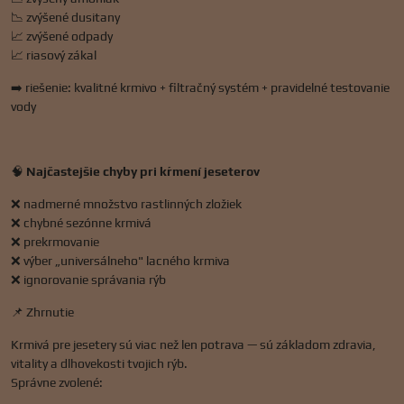
📉 zvýšené dusitany
📈 zvýšené odpady
📈 riasový zákal
➡️ riešenie: kvalitné krmivo + filtračný systém + pravidelné testovanie
vody
🧠
Najčastejšie chyby pri kŕmení jeseterov
❌ nadmerné množstvo rastlinných zložiek
❌ chybné sezónne krmivá
❌ prekrmovanie
❌ výber „universálneho" lacného krmiva
❌ ignorovanie správania rýb
📌 Zhrnutie
Krmivá pre jesetery sú viac než len potrava — sú základom zdravia,
vitality a dlhovekosti tvojich rýb.
Správne zvolené: