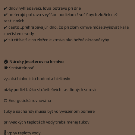
✔️ dnoví vyhľadávači, lovia potravu pri dne
✔️ preferujú potravu s vyššou podielom živočíšnych zložiek než
rastlinných
✔️ často „prehrabávajú" dno, čo pri zlom krmive môže zvyšovať kal a
znečistenie vody
✔️ sú citlivejšie na zloženie krmiva ako bežné okrasné ryby
🏠 Nároky jeseterov na krmivo
🍽️ Stráviteľnosť
vysoká biologická hodnota bielkovín
nízky podiel ťažko stráviteľných rastlinných surovín
⚖️ Energetická rovnováha
tuky a sacharidy musia byť vo vyváženom pomere
pri vysokých teplotách vody treba menej tukov
🌡️ Vplyv teploty vody