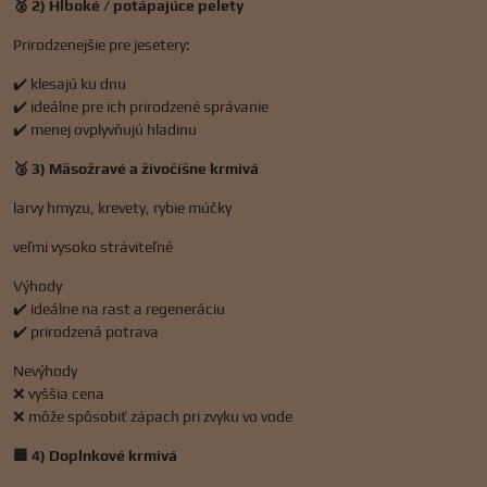
🥈 2) Hlboké / potápajúce pelety
Prirodzenejšie pre jesetery:
✔️ klesajú ku dnu
✔️ ideálne pre ich prirodzené správanie
✔️ menej ovplyvňujú hladinu
🥉 3) Mäsožravé a živočíšne krmivá
larvy hmyzu, krevety, rybie múčky
veľmi vysoko stráviteľné
Výhody
✔️ ideálne na rast a regeneráciu
✔️ prirodzená potrava
Nevýhody
❌ vyššia cena
❌ môže spôsobiť zápach pri zvyku vo vode
🟦 4) Doplnkové krmivá