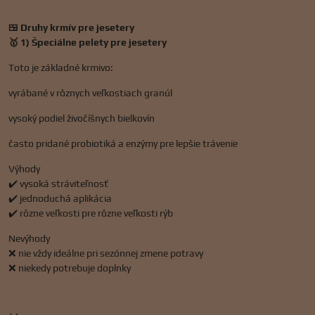
🍱 Druhy krmív pre jesetery
🥇 1) Špeciálne pelety pre jesetery
Toto je základné krmivo:
vyrábané v rôznych veľkostiach granúl
vysoký podiel živočíšnych bielkovín
často pridané probiotiká a enzýmy pre lepšie trávenie
Výhody
✔️ vysoká stráviteľnosť
✔️ jednoduchá aplikácia
✔️ rôzne veľkosti pre rôzne veľkosti rýb
Nevýhody
❌ nie vždy ideálne pri sezónnej zmene potravy
❌ niekedy potrebuje doplnky