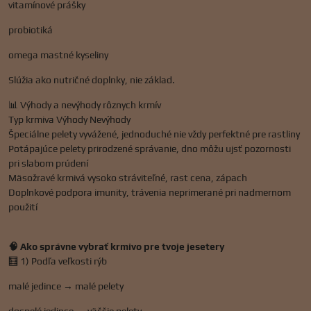
vitamínové prášky
probiotiká
omega mastné kyseliny
Slúžia ako nutričné doplnky, nie základ.
📊 Výhody a nevýhody rôznych krmív
Typ krmiva Výhody Nevýhody
Špeciálne pelety vyvážené, jednoduché nie vždy perfektné pre rastliny
Potápajúce pelety prirodzené správanie, dno môžu ujsť pozornosti
pri slabom prúdení
Mäsožravé krmivá vysoko stráviteľné, rast cena, zápach
Doplnkové podpora imunity, trávenia neprimerané pri nadmernom
použití
🧠 Ako správne vybrať krmivo pre tvoje jesetery
🧮 1) Podľa veľkosti rýb
malé jedince → malé pelety