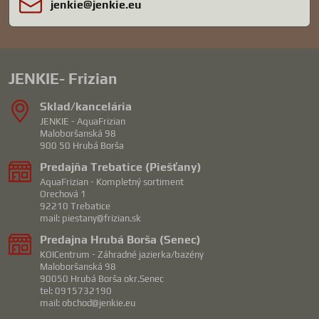
jenkie​@jenkie​.eu
JENKIE- Frizian
Sklad/kancelária
JENKIE - AquaFrizian
Maloboršanská 98
900 50 Hrubá Borša
Predajňa Trebatice (Piešťany)
AquaFrizian - Kompletný sortiment
Orechová 1
92210 Trebatice
mail: piestany@frizian.sk
Predajna Hrubá Borša (Senec)
KOICentrum - Záhradné jazierka/bazény
Maloboršanská 98
90050 Hrubá Borša okr.Senec
tel: 0915732190
mail: obchod@jenkie.eu