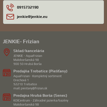
0915732190
jenkie​@jenkie​.eu
JENKIE- Frizian
Sklad/kancelária
JENKIE - AquaFrizian
Maloboršanská 98
900 50 Hrubá Borša
Predajňa Trebatice (Piešťany)
AquaFrizian - Kompletný sortiment
Orechová 1
92210 Trebatice
mail: piestany@frizian.sk
Predajna Hrubá Borša (Senec)
KOICentrum - Záhradné jazierka/bazény
Maloboršanská 98