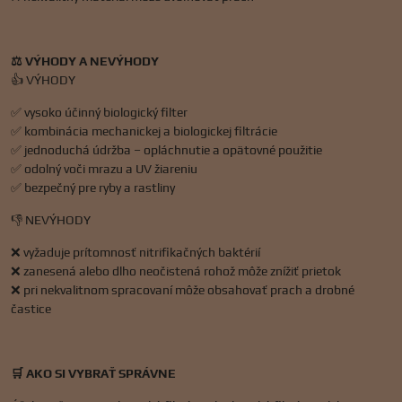
⚖️ VÝHODY A NEVÝHODY
👍 VÝHODY
✅ vysoko účinný biologický filter
✅ kombinácia mechanickej a biologickej filtrácie
✅ jednoduchá údržba – opláchnutie a opätovné použitie
✅ odolný voči mrazu a UV žiareniu
✅ bezpečný pre ryby a rastliny
👎 NEVÝHODY
❌ vyžaduje prítomnosť nitrifikačných baktérií
❌ zanesená alebo dlho neočistená rohož môže znížiť prietok
❌ pri nekvalitnom spracovaní môže obsahovať prach a drobné
častice
🛒 AKO SI VYBRAŤ SPRÁVNE