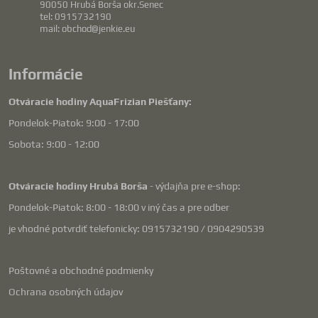
90050 Hrubá Borša okr.Senec
tel: 0915732190
mail: obchod@jenkie.eu
Informácie
Otváracie hodiny AquaFrizian Piešťany:
Pondelok-Piatok: 9:00 - 17:00
Sobota: 9:00 - 12:00
Otváracie hodiny Hrubá Borša
- výdajňa pre e-shop:
Pondelok-Piatok: 8:00 - 18:00 v iný čas a pre odber
je vhodné potvrdiť telefonicky: 0915732190 / 0904290539
Poštovné a obchodné podmienky
Ochrana osobných údajov