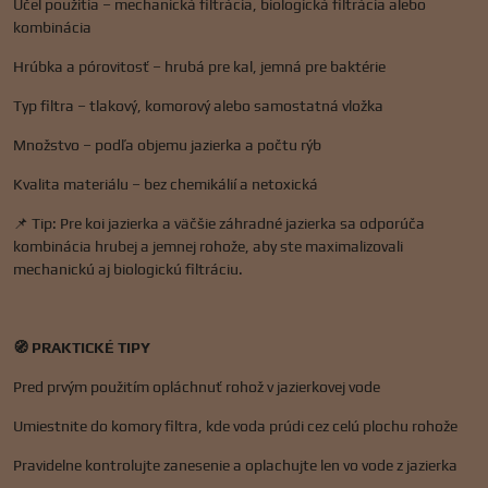
Účel použitia – mechanická filtrácia, biologická filtrácia alebo
kombinácia
Hrúbka a pórovitosť – hrubá pre kal, jemná pre baktérie
Typ filtra – tlakový, komorový alebo samostatná vložka
Množstvo – podľa objemu jazierka a počtu rýb
Kvalita materiálu – bez chemikálií a netoxická
📌 Tip: Pre koi jazierka a väčšie záhradné jazierka sa odporúča
kombinácia hrubej a jemnej rohože, aby ste maximalizovali
mechanickú aj biologickú filtráciu.
🧭 PRAKTICKÉ TIPY
Pred prvým použitím opláchnuť rohož v jazierkovej vode
Umiestnite do komory filtra, kde voda prúdi cez celú plochu rohože
Pravidelne kontrolujte zanesenie a oplachujte len vo vode z jazierka