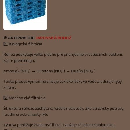
⚙️ AKO PRACUJE
JAPONSKÁ ROHOŽ
1️⃣ Biologická filtrácia
Rohož poskytuje veľkú plochu pre prichytenie prospešných baktérií,
ktoré premieňajú:
Amoniak (NH₃) → Dusitany (NO₂⁻) → Dusíky (NO₃⁻)
Tento proces významne znižuje toxické látky vo vode a udržuje ryby
zdravé.
2️⃣ Mechanická filtrácia
Štruktúra rohože zachytáva väčšie nečistoty, ako sú zvyšky potravy,
rastlín či exkrementy rýb.
Tým sa predlžuje životnosť filtra a znižuje zaťaženie biologickej