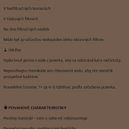
V biofiltračných komorách
V tlakových filtroch
Na dno filtračných nádob
Môže byť aj súčasťou vodopádov alebo okrasných filtrov.
🧹 Údržba
Opláchnuť jemne v vode z jazierka, aby sa odstránil kal a nečistoty.
Nepoužívajte chemikálie ani chlorovanú vodu, aby ste nezničili
prospešné baktérie.
Pravidelné čistenie: 1× za 4–6 týždňov, podľa zaťaženia jazierka.
🧠 POVAHOVÉ CHARAKTERISTIKY
Pasívny materiál – sám o sebe nič nekonzumuje
Bezpečný pre ryby, rastliny a iné živočíchy