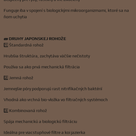
Funguje iba v spojení s biologickými mikroorganizmami, ktoré sa na
ňom uchytia
🧱 DRUHY JAPONSKEJ ROHOŽE
1️⃣ Štandardná rohož
Hrubšia štruktúra, zachytáva väčšie nečistoty
Používa sa ako prvá mechanická filtrácia
2️⃣ Jemná rohož
Jemnejšie póry podporujú rast nitrifikačných baktérií
Vhodná ako vrchná bio-vložka vo filtračných systémoch
3️⃣ Kombinovaná rohož
Spája mechanickú a biologickú filtráciu
Ideálna pre viacstupňové filtre a koi jazierka