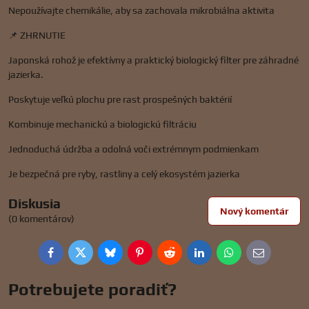
Nepoužívajte chemikálie, aby sa zachovala mikrobiálna aktivita
📌 ZHRNUTIE
Japonská rohož je efektívny a praktický biologický filter pre záhradné
jazierka.
Poskytuje veľkú plochu pre rast prospešných baktérií
Kombinuje mechanickú a biologickú filtráciu
Jednoduchá údržba a odolná voči extrémnym podmienkam
Je bezpečná pre ryby, rastliny a celý ekosystém jazierka
Diskusia
Nový komentár
(0 komentárov)
Facebook
Twitter
Bluesky
Pinterest
Reddit
LinkedIn
WhatsApp
E-
mail
Potrebujete poradiť?