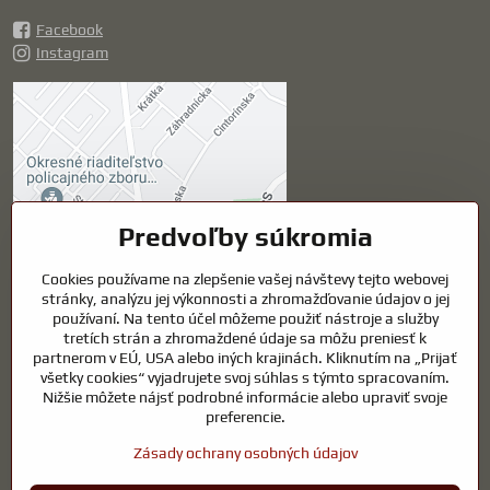
Facebook
Instagram
Externý obsah je
blokovaný Voľbami
súkromia
Prajete si načítať externý obsah?
Predvoľby súkromia
Povoliť tentokrát
Cookies používame na zlepšenie vašej návštevy tejto webovej
stránky, analýzu jej výkonnosti a zhromažďovanie údajov o jej
používaní. Na tento účel môžeme použiť nástroje a služby
Povoliť a zapamätať -
tretích strán a zhromaždené údaje sa môžu preniesť k
súhlas s druhom cookie:
partnerom v EÚ, USA alebo iných krajinách. Kliknutím na „Prijať
Funkčné
všetky cookies“ vyjadrujete svoj súhlas s týmto spracovaním.
Nižšie môžete nájsť podrobné informácie alebo upraviť svoje
preferencie.
Otvoriť obsah v novom okne
Zásady ochrany osobných údajov