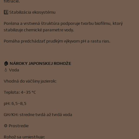
filtrácie.
3️⃣ Stabilizácia ekosystému
Porézna a vrstvená štruktúra podporuje tvorbu biofilmu, ktorý
stabilizuje chemické parametre vody.
Pomáha predchádzať prudkým výkyvom pH a rastu rias.
🏠 NÁROKY JAPONSKEJ ROHOŽE
💧 Voda
Vhodná do väčšiny jazierok:
Teplota: 4–35 °C
pH: 6,5–8,5
GH/KH: stredne tvrdá až tvrdá voda
⚙️ Prostredie
Rohož sa umiestňuje: