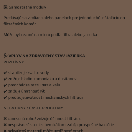
4️⃣ Samostatné moduly
Predávajú sa v roliach alebo paneloch pre jednoduchú inštaláciu do
filtračných komôr
Môžu byť rezané na mieru podľa filtra alebo jazierka
🩺 VPLYV NA ZDRAVOTNÝ STAV JAZIERKA
POZITÍVNY
✔️ stabilizuje kvalitu vody
✔️ znižuje hladinu amoniaku a dusitanov
✔️ predchádza rastu rias a kalu
✔️ znižuje úmrtnosť rýb
✔️ predlžuje životnosť mechanických filtrácií
NEGATÍVNY / ČASTÉ PROBLÉMY
❌ zanesená rohož znižuje účinnosť filtrácie
❌ nesprávne čistenie chemikáliami zabíja prospešné baktérie
❌ nekvalitný materiál môže uvoľňovať prach