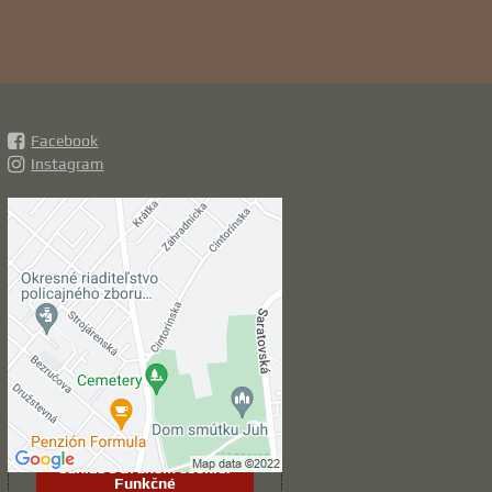
Facebook
Instagram
Externý obsah je
blokovaný Voľbami
súkromia
Prajete si načítať externý obsah?
Povoliť tentokrát
Povoliť a zapamätať -
súhlas s druhom cookie:
Funkčné