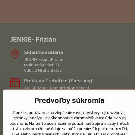
JENKIE- Frizian
Sklad/kancelária
JENKIE - AquaFrizian
Maloboršanská 98
900 50 Hrubá Borša
Predajňa Trebatice (Piešťany)
AquaFrizian - Kompletný sortiment
Orechová 1
Predvoľby súkromia
92210 Trebatice
mail: piestany@frizian.sk
Cookies používame na zlepšenie vašej návštevy tejto webovej
Predajna Hrubá Borša (Senec)
stránky, analýzu jej výkonnosti a zhromažďovanie údajov o jej
KOICentrum - Záhradné jazierka/bazény
používaní. Na tento účel môžeme použiť nástroje a služby tretích
Maloboršanská 98
strán a zhromaždené údaje sa môžu preniesť k partnerom v EÚ,
90050 Hrubá Borša okr.Senec
USA alebo iných krajinách. Kliknutím na „Prijať všetky cookies“