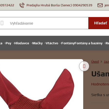
940972422
Predajňa Hrubá Borša (Senec) 0904290539
je
Hľadať
ka
Psy
Hlodavce
Mačky
Vtáctvo
Fontány
Fontány a bazény
Re
Úvod
Jaz
Ušan
Hodnoten
Sieťka s 