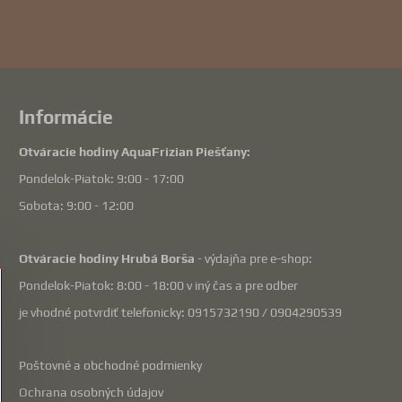
Informácie
Otváracie hodiny AquaFrizian Piešťany:
Pondelok-Piatok: 9:00 - 17:00
Sobota: 9:00 - 12:00
Otváracie hodiny Hrubá Borša
- výdajňa pre e-shop:
Pondelok-Piatok: 8:00 - 18:00 v iný čas a pre odber
je vhodné potvrdiť telefonicky: 0915732190 / 0904290539
Poštovné a obchodné podmienky
Ochrana osobných údajov