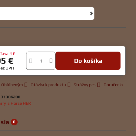
Zľava
4 €
95 €
Do košíka
bez DPH
 k Obľúbeným
Otázka k produktu
Strážny pes
Doručenia
:
31306200
rry´s Horse HER
sia
0