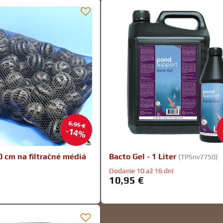
6,95 €
14%
0 cm na filtračné médiá
Bacto Gel - 1 Liter
(TPSnv7750)
Dodanie 10 až 16 dní
10,95 €