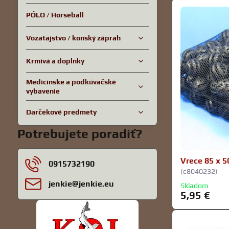
PÓLO / Horseball
Vozatajstvo / konský záprah
Krmivá a doplnky
Medicínske a podkúvačské
vybavenie
Darčekové predmety
Potrebujete poradiť?
Vrece 85 x 5
0915732190
(c8040232)
jenkie​@jenkie​.eu
Skladom
5,95 €