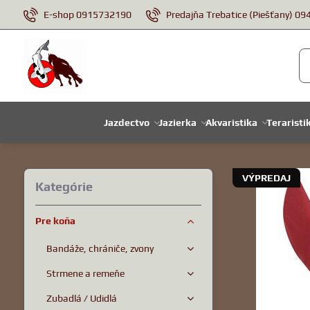
E-shop 0915732190
Predajňa Trebatice (Piešťany) 0
Jazdectvo
Jazierka
Akvaristika
Teraristi
VÝPREDAJ
Kategórie
Pre koňa
Bandáže, chrániče, zvony
Strmene a remeňe
Zubadlá / Udidlá