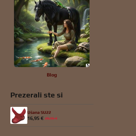
Blog
Prezerali ste si
Ušana SU22
16,95 €
20,95 €