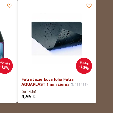
12,95 €
5,50 €
15%
10%
Fatra Jazierková fólia Fatra
AQUAPLAST 1 mm čierna
(N456488)
Do 14dní
4,95 €