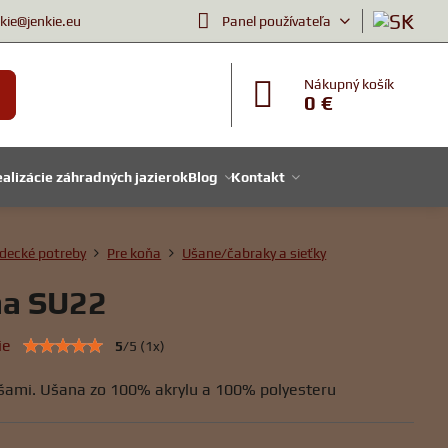
nkie@jenkie.eu
Panel používateľa
Nákupný košík
0 €
alizácie záhradných jazierok
Blog
Kontakt
decké potreby
Pre koňa
Ušane/čabraky a sieťky
a SU22
ie
5
/
5
(
1
x)
ušami. Ušana zo 100% akrylu a 100% polyesteru