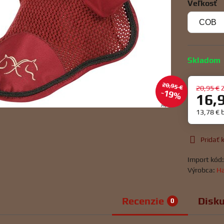
Veľkosť
Skladom
20,95 €
20,95 €
19%
16,
13,78 €
Pridať
Import kód
Výrobca:
Ha
Recenzie
Disku
0