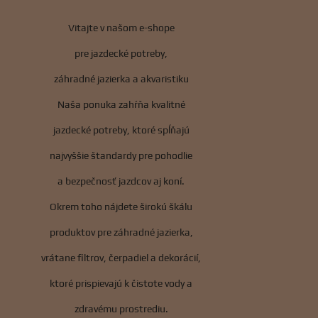
Vitajte v našom e-shope
pre jazdecké potreby,
záhradné jazierka a akvaristiku
Naša ponuka zahŕňa kvalitné
jazdecké potreby, ktoré spĺňajú
najvyššie štandardy pre pohodlie
a bezpečnosť jazdcov aj koní.
Okrem toho nájdete širokú škálu
produktov pre záhradné jazierka,
vrátane filtrov, čerpadiel a dekorácií,
ktoré prispievajú k čistote vody a
zdravému prostrediu.