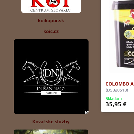
koikapor.sk
koic.cz
COLOMBO AL
(D5020510)
Skladom
35,95 €
Kováčske služby