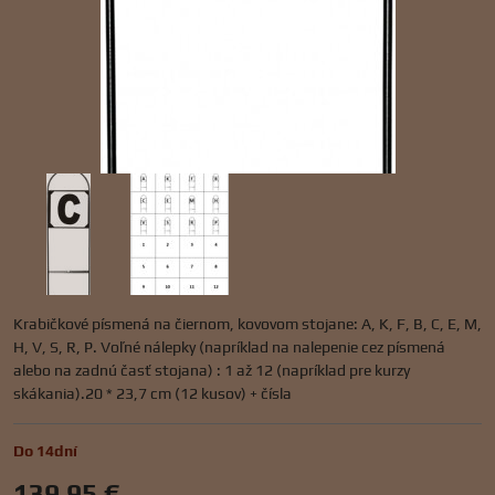
Krabičkové písmená na čiernom, kovovom stojane: A, K, F, B, C, E, M,
H, V, S, R, P. Voľné nálepky (napríklad na nalepenie cez písmená
alebo na zadnú časť stojana) : 1 až 12 (napríklad pre kurzy
skákania).20 * 23,7 cm (12 kusov) + čísla
Do 14dní
139,95 €