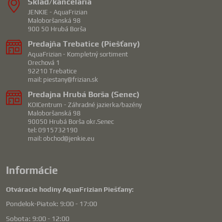
Sklad/kancelária
JENKIE - AquaFrizian
Maloboršanská 98
900 50 Hrubá Borša
Predajňa Trebatice (Piešťany)
AquaFrizian - Kompletný sortiment
Orechová 1
92210 Trebatice
mail: piestany@frizian.sk
Predajna Hrubá Borša (Senec)
KOICentrum - Záhradné jazierka/bazény
Maloboršanská 98
90050 Hrubá Borša okr.Senec
tel: 0915732190
mail: obchod@jenkie.eu
Informácie
Otváracie hodiny AquaFrizian Piešťany:
Pondelok-Piatok: 9:00 - 17:00
Sobota: 9:00 - 12:00