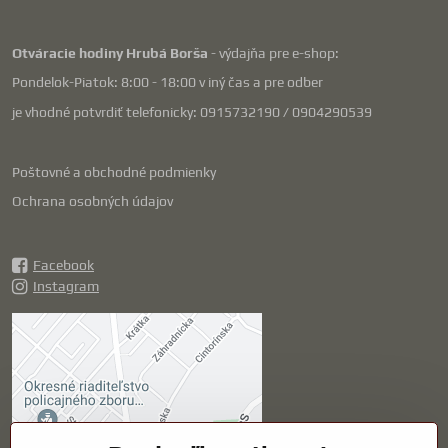
Otváracie hodiny Hrubá Borša
- výdajňa pre e-shop:
Pondelok-Piatok: 8:00 - 18:00 v iný čas a pre odber
je vhodné potvrdiť telefonicky: 0915732190 / 0904290539
Poštovné a obchodné podmienky
Ochrana osobných údajov
Facebook
Instagram
Externý obsah je
blokovaný Voľbami
súkromia
Prajete si načítať externý obsah?