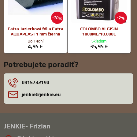
10%
7%
Fatra Jazierková fólia Fatra
COLOMBO ALGISIN
AQUAPLAST 1 mm čierna
1000ML/10.000L
Do 14dní
Skladom
4,95 €
35,95 €
Potrebujete poradiť?
0915732190
jenkie​@jenkie​.eu
JENKIE- Frizian