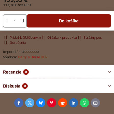
113,78 €
bez DPH
Do košíka
Pridať k Obľúbeným
Otázka k produktu
Strážny pes
Doručenia
Import kód:
40000000
Výrobca:
Harry´s Horse HER
Recenzie
0
Diskusia
0
Facebook
Twitter
Bluesky
Pinterest
Reddit
LinkedIn
WhatsApp
E-
mail