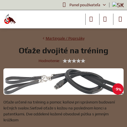
Panel používateľa
Martingale / Poprsáky
Oťaže dvojité na tréning
Hodnotenie
9%
Oťaže určené na tréning a pomoc koňovi pri správnom budovaní
krčných svalov.Sieťové oťaže s kožou na poslednom konci a
patentkami. Dve oddelené kožené obvodové pútka s jemným
krúžkom