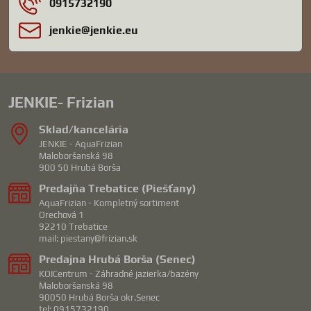
0915732190
jenkie​@jenkie​.eu
JENKIE- Frizian
Sklad/kancelária
JENKIE - AquaFrizian
Maloboršanská 98
900 50 Hrubá Borša
Predajňa Trebatice (Piešťany)
AquaFrizian - Kompletný sortiment
Orechová 1
92210 Trebatice
mail: piestany@frizian.sk
Predajna Hrubá Borša (Senec)
KOICentrum - Záhradné jazierka/bazény
Maloboršanská 98
90050 Hrubá Borša okr.Senec
tel: 0915732190