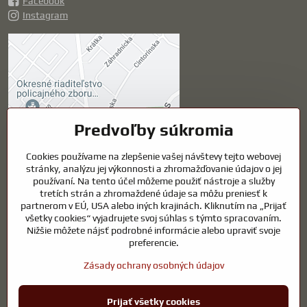
Facebook
Instagram
Externý obsah je
blokovaný Voľbami
súkromia
Prajete si načítať externý obsah?
Predvoľby súkromia
Cookies používame na zlepšenie vašej návštevy tejto webovej
Povoliť tentokrát
stránky, analýzu jej výkonnosti a zhromažďovanie údajov o jej
používaní. Na tento účel môžeme použiť nástroje a služby
Povoliť a zapamätať -
tretích strán a zhromaždené údaje sa môžu preniesť k
súhlas s druhom cookie:
partnerom v EÚ, USA alebo iných krajinách. Kliknutím na „Prijať
Funkčné
všetky cookies“ vyjadrujete svoj súhlas s týmto spracovaním.
Nižšie môžete nájsť podrobné informácie alebo upraviť svoje
preferencie.
Otvoriť obsah v novom okne
Zásady ochrany osobných údajov
Prijať všetky cookies
©
2026
Copyright