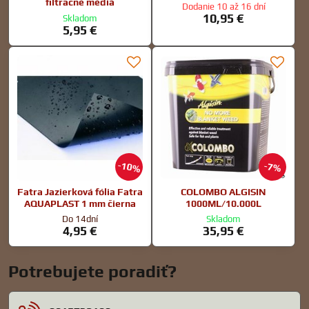
filtračné médiá
Dodanie 10 až 16 dní
10,95 €
Skladom
5,95 €
10%
7%
Fatra Jazierková fólia Fatra
COLOMBO ALGISIN
AQUAPLAST 1 mm čierna
1000ML/10.000L
Do 14dní
Skladom
4,95 €
35,95 €
Potrebujete poradiť?