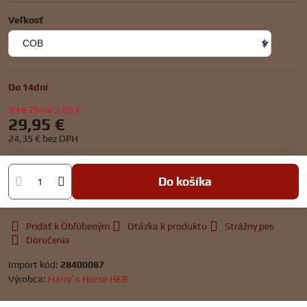
Veľkosť
Do 14dní
33 €
Zľava
3,05 €
29,95 €
24,35 €
bez DPH
Do košíka
Pridať k Obľúbeným
Otázka k produktu
Strážny pes
Doručenia
Import kód:
28400087
Výrobca:
Harry´s Horse HER