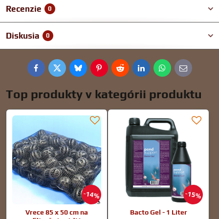
Recenzie
0
Diskusia
0
Facebook
Twitter
Bluesky
Pinterest
Reddit
LinkedIn
WhatsApp
E-
mail
Top produkty v kategórii produktu
14%
15%
Vrece 85 x 50 cm na
Bacto Gel - 1 Liter