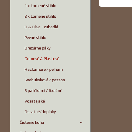
1 x Lomené stihlo
2 x Lomené stihlo
D & Oliva - zubadlá
Pevné stihlo
Drezúrne páky
Gumové & Plastové
Hackamore / pelham
Snehuliakové / pessoa
S paličkami / fixačné
Vozatajské
Ostatné/doplnky
Čistenie koňa