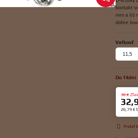
D-krúžky z
kontakt s
mm a 65 m
dobre žuva
Veľkosť
Do 14dní
36 €
Zľa
32,
26,79 €
Pridať