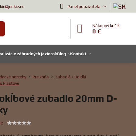
nkie@jenkie.eu
Panel používateľa
Nákupný košík
0 €
alizácie záhradných jazierok
Blog
Kontakt
decké potreby
Pre koňa
Zubadlá / Udidlá
& Plastové
okĺbové zubadlo 20mm D-
ky
ie