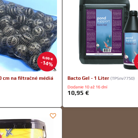
6,95 €
14%
0 cm na filtračné médiá
Bacto Gel - 1 Liter
(TPSnv7750)
Dodanie 10 až 16 dní
10,95 €