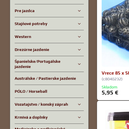
Pre jazdca
Stajňové potreby
Western
Drezúrne jazdenie
Španielske/Portugálske
jazdenie
Vrece 85 x 5
Austrálske / Pastierske jazdenie
(c8040232)
Skladom
PÓLO / Horseball
5,95 €
Vozatajstvo / konský záprah
Krmivá a doplnky