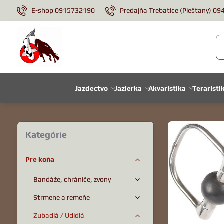
E-shop 0915732190
Predajňa Trebatice (Piešťany) 0
Jazdectvo
Jazierka
Akvaristika
Teraristi
Kategórie
Pre koňa
Bandáže, chrániče, zvony
Strmene a remeňe
Zubadlá / Udidlá