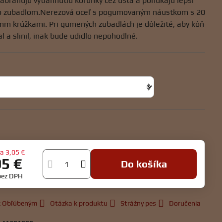
abraňujú vytiahnutiu korunky cez ústa a ponúkajú lepší
o zubadlom.Nerezová oceľ s pogumovaným náustkom s 20
m krúžkami. Pri gumených zubadlách je dôležité, aby kôň
l a slinil, inak bude udidlo nepohodlné.
va
3,05 €
95 €
Do košíka
bez DPH
 k Obľúbeným
Otázka k produktu
Strážny pes
Doručenia