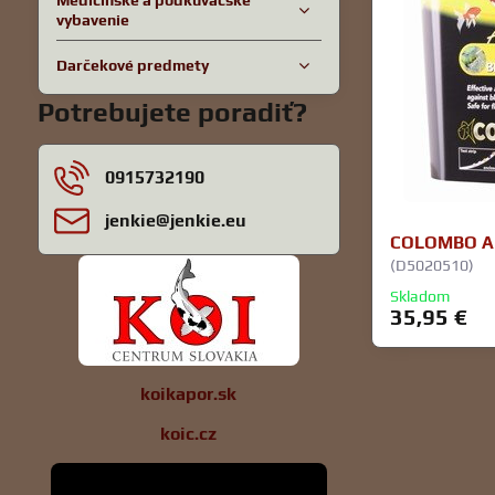
Medicínske a podkúvačské
vybavenie
Darčekové predmety
Potrebujete poradiť?
0915732190
jenkie​@jenkie​.eu
COLOMBO AL
(D5020510)
Skladom
35,95 €
koikapor.sk
koic.cz