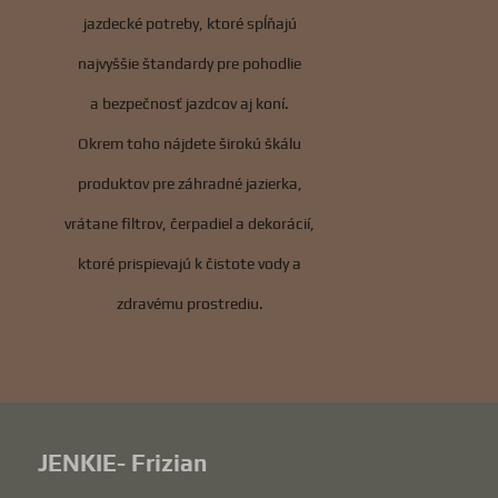
jazdecké potreby, ktoré spĺňajú
najvyššie štandardy pre pohodlie
a bezpečnosť jazdcov aj koní.
Okrem toho nájdete širokú škálu
produktov pre záhradné jazierka,
vrátane filtrov, čerpadiel a dekorácií,
ktoré prispievajú k čistote vody a
zdravému prostrediu.
JENKIE- Frizian