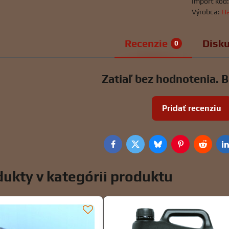
Import kód
Výrobca:
Ha
Recenzie
Disku
0
Zatiaľ bez hodnotenia. B
Pridať recenziu
Facebook
Twitter
Bluesky
Pinterest
Reddit
L
ukty v kategórii produktu