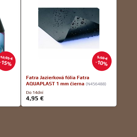
12,95 €
5,50 €
15%
10%
Fatra Jazierková fólia Fatra
AQUAPLAST 1 mm čierna
(N456488)
Do 14dní
4,95 €