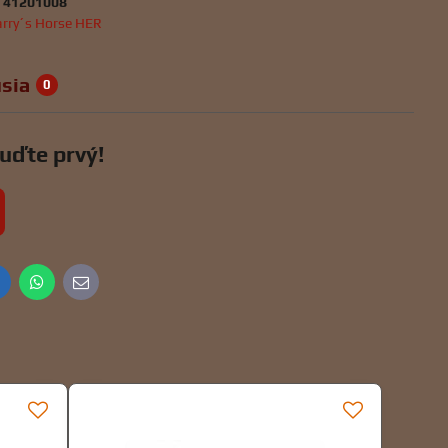
:
41201008
rry´s Horse HER
sia
0
uďte prvý!
inkedIn
WhatsApp
E-
mail