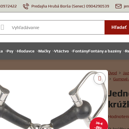
940972422
Predajňa Hrubá Borša (Senec) 0904290539
je
Hľadať
ka
Psy
Hlodavce
Mačky
Vtáctvo
Fontány
Fontány a bazény
Re
Úvod
Jaz
Gumové 
Jedn
krúž
Hodnoten
36 €
8%