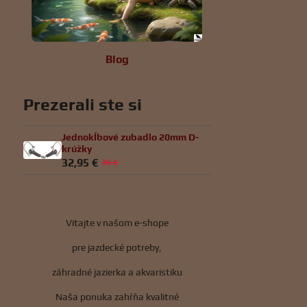
Blog
Prezerali ste si
Jednokĺbové zubadlo 20mm D-
krúžky
32,95 €
36 €
Vitajte v našom e-shope
pre jazdecké potreby,
záhradné jazierka a akvaristiku
Naša ponuka zahŕňa kvalitné