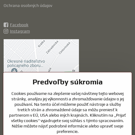
Ochrana osobných údajov
Facebook
Instagram
Externý obsah je
blokovaný Voľbami
súkromia
Prajete si načítať externý obsah?
Predvoľby súkromia
Povoliť tentokrát
Cookies používame na zlepšenie vašej návštevy tejto webovej
stránky, analýzu jej výkonnosti a zhromažďovanie údajov o jej
používaní. Na tento účel môžeme použiť nástroje a služby
Povoliť a zapamätať -
tretích strán a zhromaždené údaje sa môžu preniesť k
súhlas s druhom cookie:
partnerom v EÚ, USA alebo iných krajinách. Kliknutím na „Prijať
Funkčné
všetky cookies“ vyjadrujete svoj súhlas s týmto spracovaním.
Nižšie môžete nájsť podrobné informácie alebo upraviť svoje
preferencie.
Otvoriť obsah v novom okne