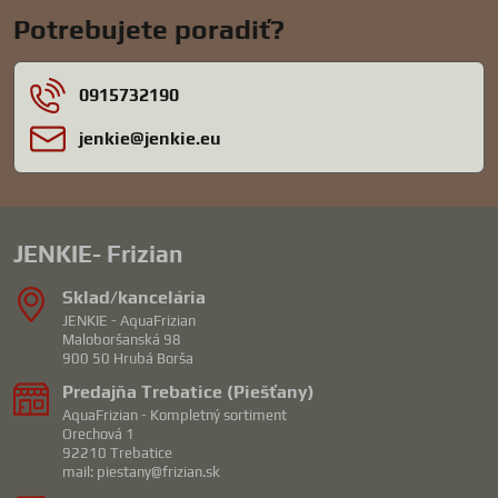
Potrebujete poradiť?
0915732190
jenkie​@jenkie​.eu
JENKIE- Frizian
Sklad/kancelária
JENKIE - AquaFrizian
Maloboršanská 98
900 50 Hrubá Borša
Predajňa Trebatice (Piešťany)
AquaFrizian - Kompletný sortiment
Orechová 1
92210 Trebatice
mail: piestany@frizian.sk