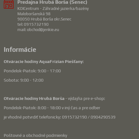
Predajna Hrubá Borša (Senec)
KOICentrum - Záhradné jazierka/bazény
Maloboršanská 98
90050 Hrubá Borša okr.Senec
tel: 0915732190
mail: obchod@jenkie.eu
Informácie
Otváracie hodiny AquaFrizian Piešťany:
Pondelok-Piatok: 9:00 - 17:00
Sobota: 9:00 - 12:00
Otváracie hodiny Hrubá Borša
- výdajňa pre e-shop:
Pondelok-Piatok: 8:00 - 18:00 v iný čas a pre odber
je vhodné potvrdiť telefonicky: 0915732190 / 0904290539
Poštovné a obchodné podmienky