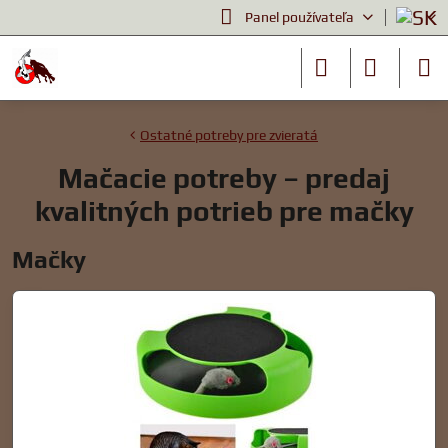
Panel používateľa
Ostatné potreby pre zvieratá
Mačacie potreby – predaj
kvalitných potrieb pre mačky
Mačky