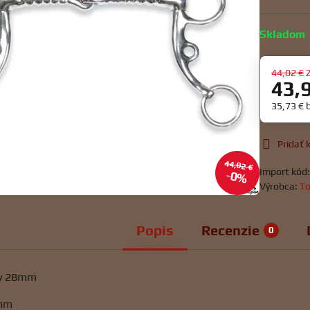
Skladom
44,02 €
43,
35,73 €
Pridať
44,02 €
Import kód
0%
Výrobca:
To
Popis
Recenzie
0
ov 28mm
4mm