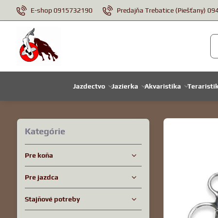
E-shop 0915732190
Predajňa Trebatice (Piešťany) 0
Jazdectvo
Jazierka
Akvaristika
Teraristi
Kategórie
Pre koňa
Pre jazdca
Stajňové potreby