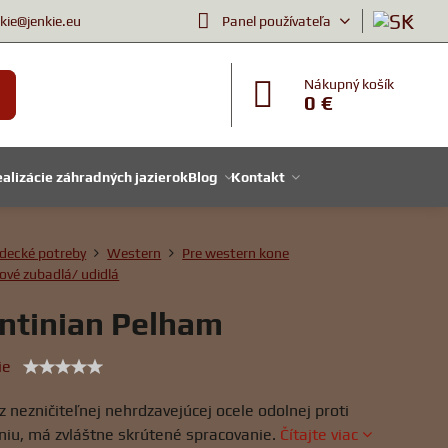
nkie@jenkie.eu
Panel používateľa
Nákupný košík
0 €
alizácie záhradných jazierok
Blog
Kontakt
decké potreby
Western
Pre western kone
vé zubadlá/ udidlá
ntinian Pelham
ie
 nezničiteľnej nehrdzavejúcej ocele odolnej proti
niu, má zvláštne skrútené spracovanie.
Čítajte viac