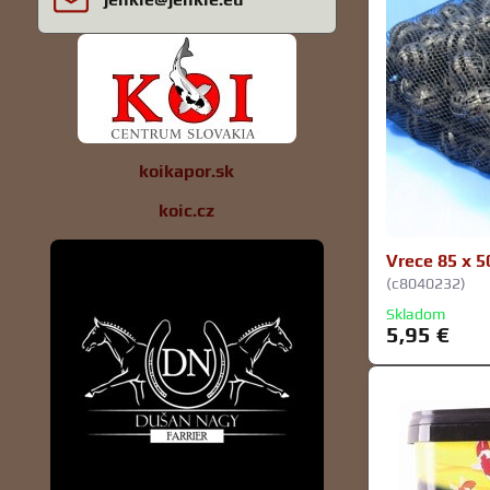
koikapor.sk
koic.cz
Vrece 85 x 5
(c8040232)
Skladom
5,95 €