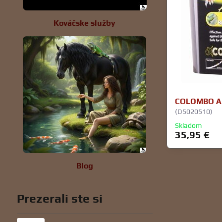
Kováčske služby
COLOMBO AL
(D5020510)
Skladom
35,95 €
Blog
Prezerali ste si