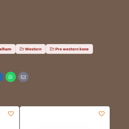
pelham
Western
Pre western kone
inkedIn
WhatsApp
E-
mail