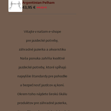
Argentinian Pelham
43,95 €
44,02 €
Vitajte v našom e-shope
pre jazdecké potreby,
záhradné jazierka a akvaristiku
Naša ponuka zahŕňa kvalitné
jazdecké potreby, ktoré spĺňajú
najvyššie štandardy pre pohodlie
a bezpečnosť jazdcov aj koní.
Okrem toho nájdete širokú škálu
produktov pre záhradné jazierka,