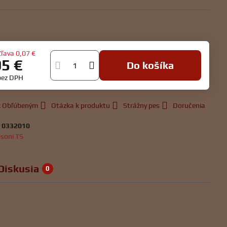
Zľava
0,07 €
95 €
Do košíka
bez DPH
 k Obľúbeným
Otázka k produktu
Strážny pes
Doručenia
:
0332010
soni TS
Diskusia
0