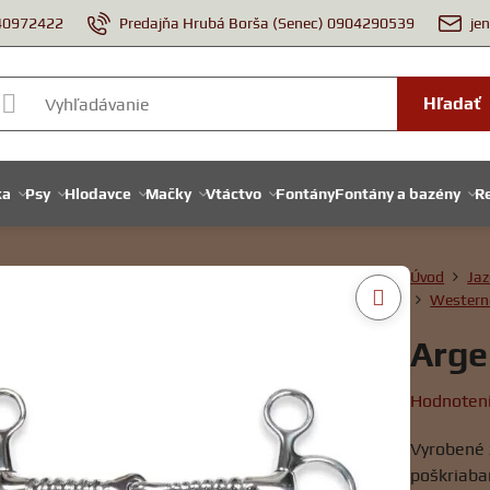
940972422
Predajňa Hrubá Borša (Senec) 0904290539
je
Hľadať
ka
Psy
Hlodavce
Mačky
Vtáctvo
Fontány
Fontány a bazény
Re
Úvod
Jaz
Westerno
Arge
Hodnoten
Vyrobené z
poškriaba