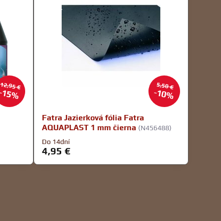
12,95 €
5,50 €
15%
10%
Fatra Jazierková fólia Fatra
AQUAPLAST 1 mm čierna
(N456488)
Do 14dní
4,95 €