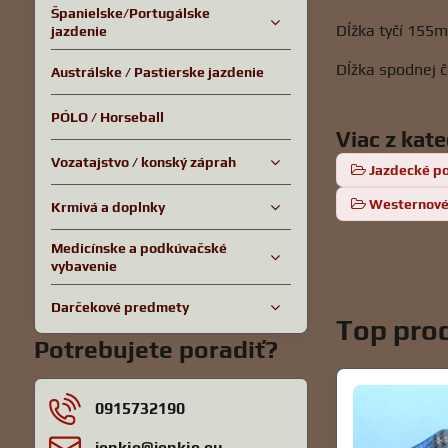
Španielske/Portugálske
Dĺžka tyčí 155
jazdenie
Dĺžka spodnej 
Austrálske / Pastierske jazdenie
PÓLO / Horseball
Viac z kat
Vozatajstvo / konský záprah
Jazdecké p
Westernové
Krmivá a doplnky
Medicínske a podkúvačské
vybavenie
Darčekové predmety
Top prod
Potrebujete poradiť?
0915732190
jenkie​@jenkie​.eu