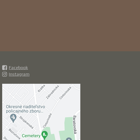
Facebook
Instagram
Externý obsah je
blokovaný Voľbami
súkromia
Prajete si načítať externý obsah?
Povoliť tentokrát