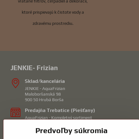
vrátane filtrov, čerpadiel a dekorácií,
ktoré prispievajú k čistote vody a
zdravému prostrediu.
JENKIE- Frizian
Sklad/kancelária
JENKIE - AquaFrizian
Maloboršanská 98
900 50 Hrubá Borša
Predajňa Trebatice (Piešťany)
AquaFrizian - Kompletný sortiment
Orechová 1
Predvoľby súkromia
92210 Trebatice
mail: piestany@frizian.sk