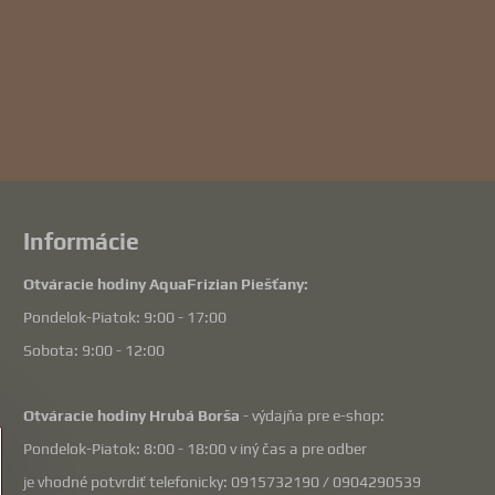
Informácie
Otváracie hodiny AquaFrizian Piešťany:
Pondelok-Piatok: 9:00 - 17:00
Sobota: 9:00 - 12:00
Otváracie hodiny Hrubá Borša
- výdajňa pre e-shop:
Pondelok-Piatok: 8:00 - 18:00 v iný čas a pre odber
je vhodné potvrdiť telefonicky: 0915732190 / 0904290539