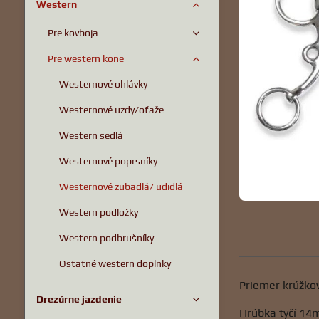
Western
Pre kovboja
Pre western kone
Westernové ohlávky
Westernové uzdy/oťaže
Western sedlá
Westernové poprsníky
Westernové zubadlá/ udidlá
Western podložky
Western podbrušníky
Ostatné western doplnky
Priemer krúžk
Drezúrne jazdenie
Hrúbka tyčí 1