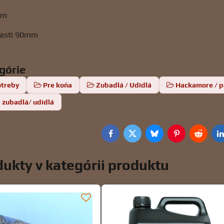
mm
časti 90mm
egórie
otreby
Pre koňa
Zubadlá / Udidlá
Hackamore / 
 zubadlá/ udidlá
Facebook
Twitter
Bluesky
Pinterest
Reddit
L
ukty v kategórii produktu