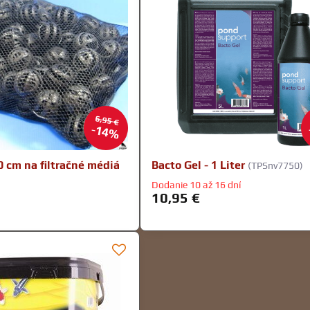
6,95 €
14%
0 cm na filtračné médiá
Bacto Gel - 1 Liter
(TPSnv7750)
Dodanie 10 až 16 dní
10,95 €