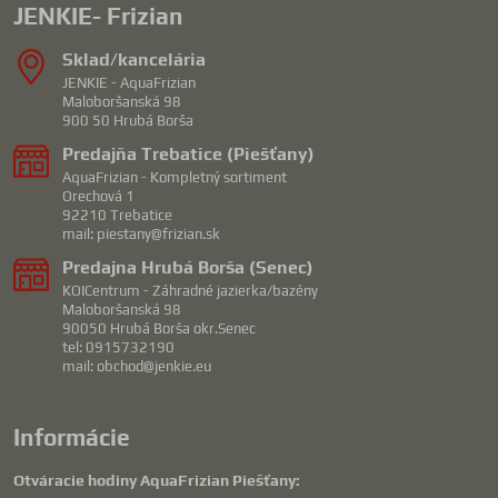
JENKIE- Frizian
Sklad/kancelária
JENKIE - AquaFrizian
Maloboršanská 98
900 50 Hrubá Borša
Predajňa Trebatice (Piešťany)
AquaFrizian - Kompletný sortiment
Orechová 1
92210 Trebatice
mail: piestany@frizian.sk
Predajna Hrubá Borša (Senec)
KOICentrum - Záhradné jazierka/bazény
Maloboršanská 98
90050 Hrubá Borša okr.Senec
tel: 0915732190
mail: obchod@jenkie.eu
Informácie
Otváracie hodiny AquaFrizian Piešťany: