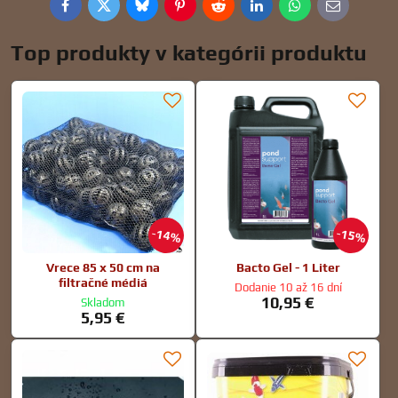
Facebook
Twitter
Bluesky
Pinterest
Reddit
LinkedIn
WhatsApp
E-
mail
Top produkty v kategórii produktu
14%
15%
Vrece 85 x 50 cm na
Bacto Gel - 1 Liter
filtračné médiá
Dodanie 10 až 16 dní
10,95 €
Skladom
5,95 €