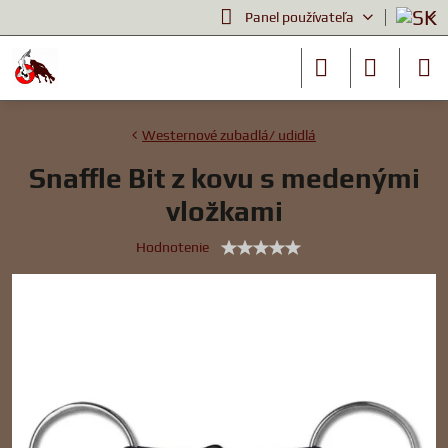
Panel používateľa
Westernové zubadlá/ udidlá
Snaffle Bit z kovu s medenými
vložkami
Hodnotenie