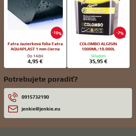
10%
7%
Fatra Jazierková fólia Fatra
COLOMBO ALGISIN
AQUAPLAST 1 mm čierna
1000ML/10.000L
Do 14dní
Skladom
4,95 €
35,95 €
Potrebujete poradiť?
0915732190
jenkie​@jenkie​.eu