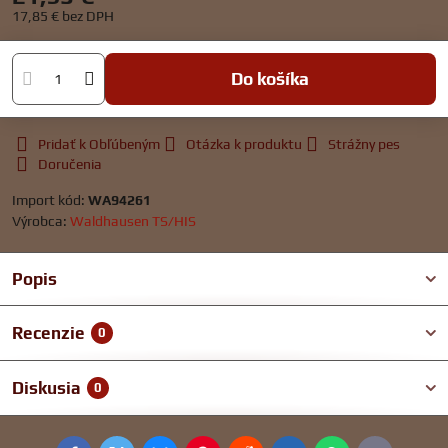
17,85 €
bez DPH
Do košíka
Pridať k Obľúbeným
Otázka k produktu
Strážny pes
Doručenia
Import kód:
WA94261
Výrobca:
Waldhausen TS/HIS
Popis
Recenzie
0
Diskusia
0