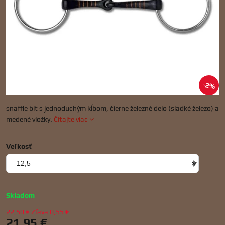
2%
snaffle bit s jednoduchým kĺbom, čierne železné delo (sladké železo) a
medené vložky.
Čítajte viac
Veľkosť
Skladom
22,50 €
Zľava
0,55 €
21,95 €