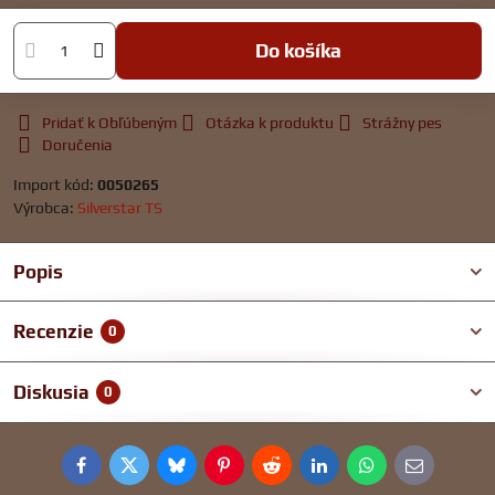
Do košíka
Pridať k Obľúbeným
Otázka k produktu
Strážny pes
Doručenia
Import kód:
0050265
Výrobca:
Silverstar TS
Popis
Recenzie
0
Diskusia
0
Facebook
Twitter
Bluesky
Pinterest
Reddit
LinkedIn
WhatsApp
E-
mail