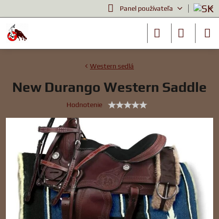
Panel používateľa
Western sedlá
New Durango Western Saddle
Hodnotenie