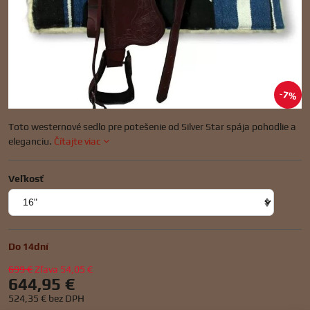
7%
Toto westernové sedlo pre potešenie od Silver Star spája pohodlie a
eleganciu.
Čítajte viac
Veľkosť
Do 14dní
699 €
Zľava
54,05 €
644,95 €
524,35 €
bez DPH