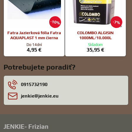
10%
7%
Fatra Jazierková fólia Fatra
COLOMBO ALGISIN
AQUAPLAST 1 mm čierna
1000ML/10.000L
Do 14dní
Skladom
4,95 €
35,95 €
Potrebujete poradiť?
0915732190
jenkie​@jenkie​.eu
JENKIE- Frizian