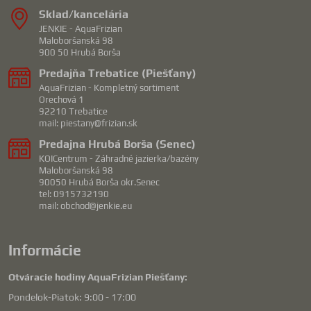
Sklad/kancelária
JENKIE - AquaFrizian
Maloboršanská 98
900 50 Hrubá Borša
Predajňa Trebatice (Piešťany)
AquaFrizian - Kompletný sortiment
Orechová 1
92210 Trebatice
mail: piestany@frizian.sk
Predajna Hrubá Borša (Senec)
KOICentrum - Záhradné jazierka/bazény
Maloboršanská 98
90050 Hrubá Borša okr.Senec
tel: 0915732190
mail: obchod@jenkie.eu
Informácie
Otváracie hodiny AquaFrizian Piešťany:
Pondelok-Piatok: 9:00 - 17:00