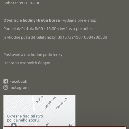
Sobota: 9:00 - 12:00
Otváracie hodiny Hrubá Borša
- výdajňa pre e-shop:
Pondelok-Piatok: 8:00 - 18:00 v iný čas a pre odber
je vhodné potvrdiť telefonicky: 0915732190 / 0904290539
Poštovné a obchodné podmienky
Ochrana osobných údajov
Facebook
Instagram
Externý obsah je
blokovaný Voľbami
súkromia