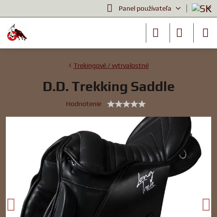
Panel používateľa
Trekingové / vytrvalostné
D.D. Trekking Saddle
Hodnotenie