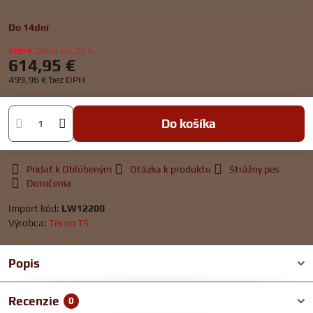
Do 14dní
680 €
Zľava
65,05 €
614,95 €
499,96 €
bez DPH
Do košíka
Pridať k Obľúbeným
Otázka k produktu
Strážny pes
Doručenia
Import kód:
LW12200
Výrobca:
Tecno TS
Popis
Recenzie
0