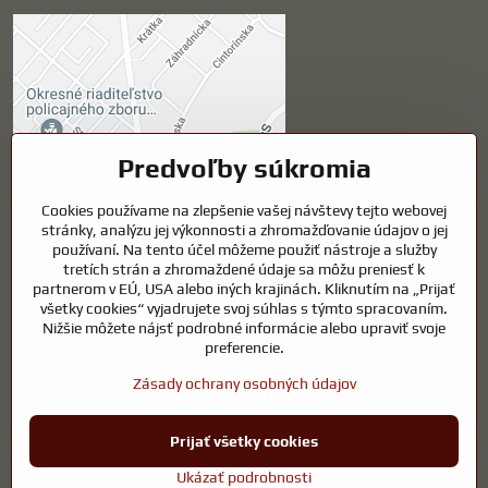
Externý obsah je
blokovaný Voľbami
súkromia
Prajete si načítať externý obsah?
Predvoľby súkromia
Cookies používame na zlepšenie vašej návštevy tejto webovej
Povoliť tentokrát
stránky, analýzu jej výkonnosti a zhromažďovanie údajov o jej
používaní. Na tento účel môžeme použiť nástroje a služby
Povoliť a zapamätať -
tretích strán a zhromaždené údaje sa môžu preniesť k
súhlas s druhom cookie:
partnerom v EÚ, USA alebo iných krajinách. Kliknutím na „Prijať
Funkčné
všetky cookies“ vyjadrujete svoj súhlas s týmto spracovaním.
Nižšie môžete nájsť podrobné informácie alebo upraviť svoje
preferencie.
Otvoriť obsah v novom okne
Zásady ochrany osobných údajov
Prijať všetky cookies
©
2026
Copyright
Predvoľby súkromia
Zásady ochrany osobných údajov
Ukázať podrobnosti
Vytvorené pomocou:
BiznisWeb.sk