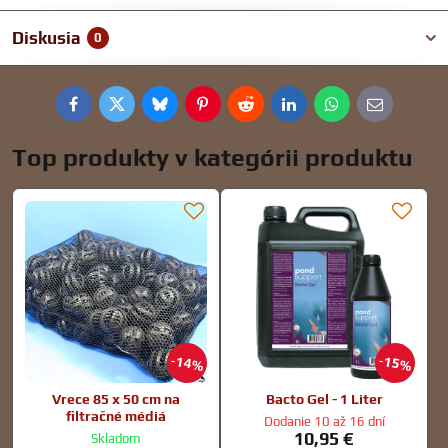
Diskusia
0
Facebook
Twitter
Bluesky
Pinterest
Reddit
LinkedIn
WhatsApp
E-
mail
Top produkty v kategórii produktu
14%
15%
Vrece 85 x 50 cm na
Bacto Gel - 1 Liter
filtračné médiá
Dodanie 10 až 16 dní
10,95 €
Skladom