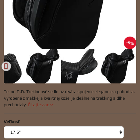
9%
Tecno D.D. Trekingové sedlo uzatvára spojenie elegancie a pohodlia.
Vyrobené z mäkkej a kvalitnej kože, je ideálne na trekking a dlhé
prechádzky.
Čítajte viac
Veľkosť