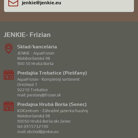
jenkie​@jenkie​.eu
JENKIE- Frizian
Sklad/kancelária
JENKIE - AquaFrizian
Maloboršanská 98
900 50 Hrubá Borša
Predajňa Trebatice (Piešťany)
AquaFrizian - Kompletný sortiment
Orechová 1
92210 Trebatice
mail: piestany@frizian.sk
Predajna Hrubá Borša (Senec)
KOICentrum - Záhradné jazierka/bazény
Maloboršanská 98
90050 Hrubá Borša okr.Senec
tel: 0915732190
mail: obchod@jenkie.eu