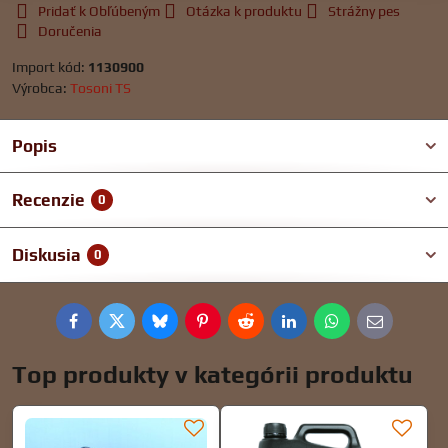
Pridať k Obľúbeným
Otázka k produktu
Strážny pes
Doručenia
Import kód:
1130900
Výrobca:
Tosoni TS
Popis
Recenzie
0
Diskusia
0
Facebook
Twitter
Bluesky
Pinterest
Reddit
LinkedIn
WhatsApp
E-
mail
Top produkty v kategórii produktu