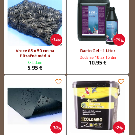
14%
15%
Vrece 85 x 50 cm na
Bacto Gel - 1 Liter
filtračné médiá
Dodanie 10 až 16 dní
10,95 €
Skladom
5,95 €
10%
7%