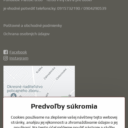
je vhodné potvrdiť telefonicky: 0915732190 / 0904290539
Poštovné a obchodné podmienky
Ochrana osobných údajov
Facebook
Instagram
Externý obsah je
blokovaný Voľbami
súkromia
Prajete si načítať externý obsah?
Predvoľby súkromia
Cookies používame na zlepšenie vašej návštevy tejto webovej
Povoliť tentokrát
stránky, analýzu jej výkonnosti a zhromažďovanie údajov o jej
používaní. Na tento účel môžeme použiť nástroje a služby