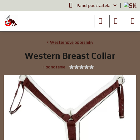
Panel používateľa
Westernové poprsníky
Western Breast Collar
Hodnotenie