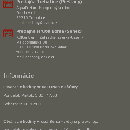
Predajňa Trebatice (Piešťany)
AquaFrizian - Kompletný sortiment
Orechová 1
92210 Trebatice
mail: piestany@frizian.sk
Predajna Hrubá Borša (Senec)
KOICentrum - Záhradné jazierka/bazény
Maloboršanská 98
90050 Hrubá Borša okr.Senec
tel: 0915732190
mail: obchod@jenkie.eu
Informácie
Otváracie hodiny AquaFrizian Piešťany:
Pondelok-Piatok: 9:00 - 17:00
Sobota: 9:00 - 12:00
Otváracie hodiny Hrubá Borša
- výdajňa pre e-shop:
Pondelok-Piatok: 8:00 - 18:00 v iný čas a pre odber