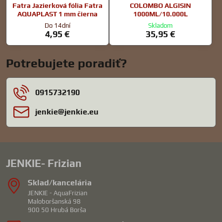
Fatra Jazierková fólia Fatra
COLOMBO ALGISIN
AQUAPLAST 1 mm čierna
1000ML/10.000L
Do 14dní
Skladom
4,95 €
35,95 €
Potrebujete poradiť?
0915732190
jenkie​@jenkie​.eu
JENKIE- Frizian
Sklad/kancelária
JENKIE - AquaFrizian
Maloboršanská 98
900 50 Hrubá Borša