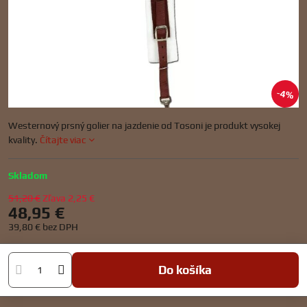
4%
Westernový prsný golier na jazdenie od Tosoni je produkt vysokej
kvality.
Čítajte viac
Skladom
51,20 €
Zľava
2,25 €
48,95 €
39,80 €
bez DPH
Do košíka