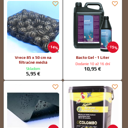
14%
15%
Vrece 85 x 50 cm na
Bacto Gel - 1 Liter
filtračné médiá
Dodanie 10 až 16 dní
10,95 €
Skladom
5,95 €