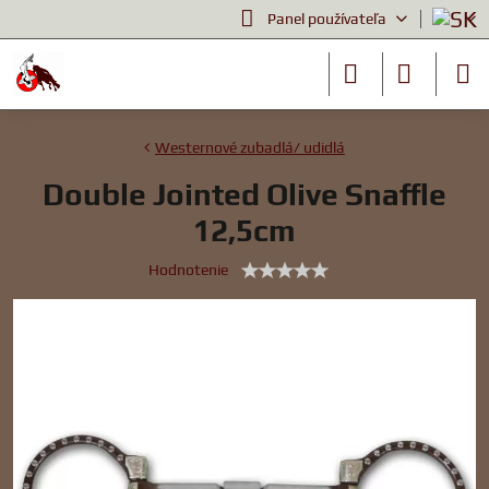
Panel používateľa
Westernové zubadlá/ udidlá
Double Jointed Olive Snaffle
12,5cm
Hodnotenie