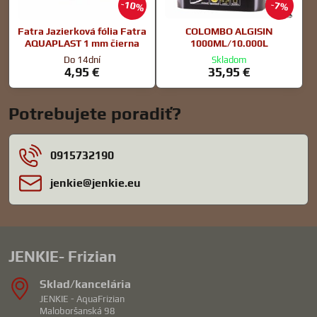
10%
7%
Fatra Jazierková fólia Fatra
COLOMBO ALGISIN
AQUAPLAST 1 mm čierna
1000ML/10.000L
Do 14dní
Skladom
4,95 €
35,95 €
Potrebujete poradiť?
0915732190
jenkie​@jenkie​.eu
JENKIE- Frizian
Sklad/kancelária
JENKIE - AquaFrizian
Maloboršanská 98