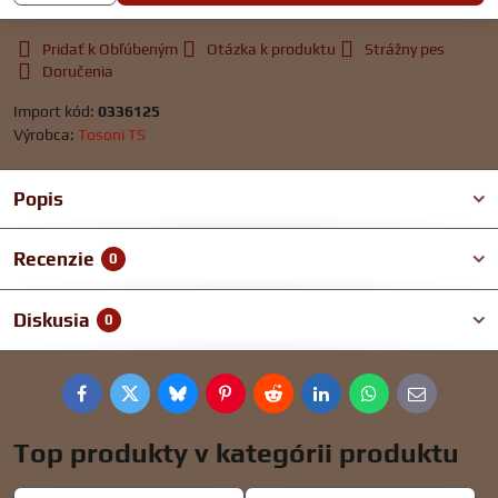
Pridať k Obľúbeným
Otázka k produktu
Strážny pes
Doručenia
Import kód:
0336125
Výrobca:
Tosoni TS
Popis
Recenzie
0
Diskusia
0
Facebook
Twitter
Bluesky
Pinterest
Reddit
LinkedIn
WhatsApp
E-
mail
Top produkty v kategórii produktu