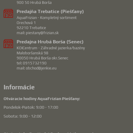
900 50 Hrubá Borša
Predajňa Trebatice (Piešťany)
AquaFrizian - Kompletný sortiment
Orechová 1
92210 Trebatice
mail: piestany@frizian.sk
Predajna Hrubá Borša (Senec)
KOICentrum - Záhradné jazierka/bazény
Maloboršanská 98
90050 Hrubá Borša okr.Senec
tel: 0915732190
mail: obchod@jenkie.eu
Informácie
Otváracie hodiny AquaFrizian Piešťany:
Pondelok-Piatok: 9:00 - 17:00
Sobota: 9:00 - 12:00