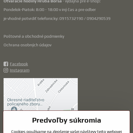
Otváracie hodiny Hrubá Borša
- výdajňa pre e-shop:
Pondelok-Piatok: 8:00 - 18:00 v iný čas a pre odber
je vhodné potvrdiť telefonicky: 0915732190 / 0904290539
Poštovné a obchodné podmienky
Ochrana osobných údajov
Facebook
Instagram
Externý obsah je
blokovaný Voľbami
súkromia
Prajete si načítať externý obsah?
Predvoľby súkromia
Cookies používame na zlepšenie vašej návštevy tejto webovej
Povoliť tentokrát