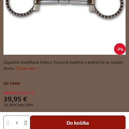
2%
Západná dvojkĺbová hubica Tosoni je kvalitná a jedinečná vo svojom
druhu.
Čítajte viac
Do 14dní
40,95 €
Zľava
1 €
39,95 €
32,48 €
bez DPH
Do košíka