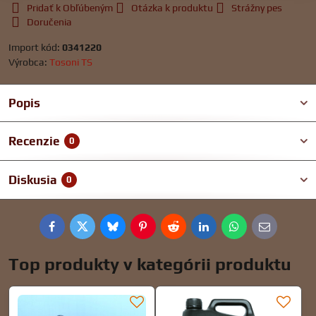
Pridať k Obľúbeným
Otázka k produktu
Strážny pes
Doručenia
Import kód:
0341220
Výrobca:
Tosoni TS
Popis
Recenzie
0
Diskusia
0
Facebook
Twitter
Bluesky
Pinterest
Reddit
LinkedIn
WhatsApp
E-
mail
Top produkty v kategórii produktu