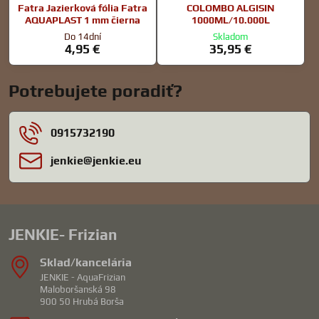
Fatra Jazierková fólia Fatra
COLOMBO ALGISIN
AQUAPLAST 1 mm čierna
1000ML/10.000L
Do 14dní
Skladom
4,95 €
35,95 €
Potrebujete poradiť?
0915732190
jenkie​@jenkie​.eu
JENKIE- Frizian
Sklad/kancelária
JENKIE - AquaFrizian
Maloboršanská 98
900 50 Hrubá Borša