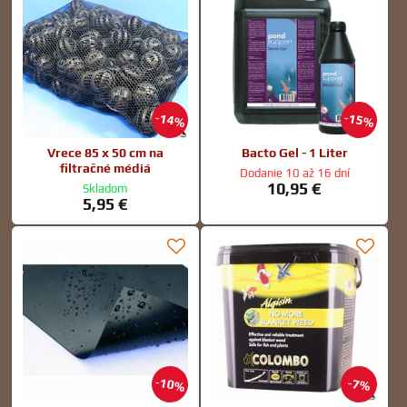
14%
15%
Vrece 85 x 50 cm na
Bacto Gel - 1 Liter
filtračné médiá
Dodanie 10 až 16 dní
10,95 €
Skladom
5,95 €
10%
7%