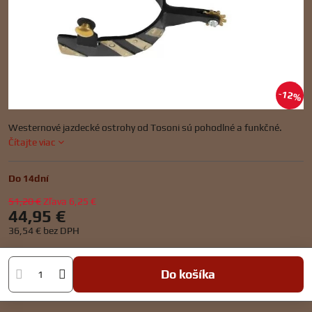
12%
Westernové jazdecké ostrohy od Tosoni sú pohodlné a funkčné.
Čítajte viac
Do 14dní
51,20 €
Zľava
6,25 €
44,95 €
36,54 €
bez DPH
Do košíka