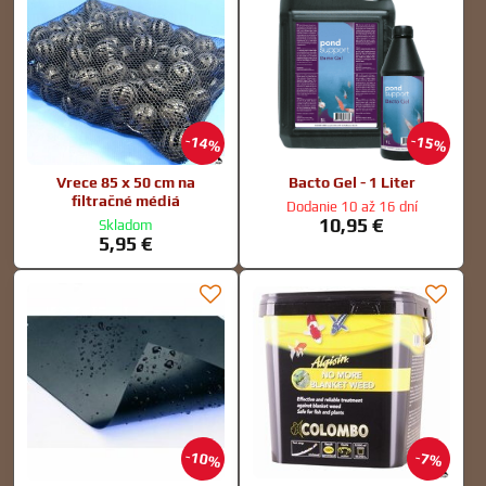
14%
15%
Vrece 85 x 50 cm na
Bacto Gel - 1 Liter
filtračné médiá
Dodanie 10 až 16 dní
10,95 €
Skladom
5,95 €
10%
7%