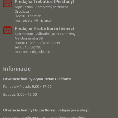
Predajňa Trebatice (Piešťany)
AquaFrizian - Kompletný sortiment
Orechová 1
92210 Trebatice
mail: piestany@frizian.sk
Predajna Hrubá Borša (Senec)
KOICentrum - Záhradné jazierka/bazény
Maloboršanská 98
90050 Hrubá Borša okr.Senec
tel: 0915732190
mail: obchod@jenkie.eu
Informácie
Otváracie hodiny AquaFrizian Piešťany:
Pondelok-Piatok: 9:00 - 17:00
Sobota: 9:00 - 12:00
Otváracie hodiny Hrubá Borša
- výdajňa pre e-shop:
Pondelok-Piatok: 8:00 - 18:00 v iný čas a pre odber