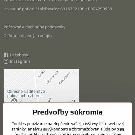
je vhodné potvrdiť telefonicky: 0915732190 / 0904290539
Poštovné a obchodné podmienky
Ochrana osobných údajov
Facebook
Instagram
Externý obsah je
blokovaný Voľbami
súkromia
Prajete si načítať externý obsah?
Predvoľby súkromia
Cookies používame na zlepšenie vašej návštevy tejto webovej
Povoliť tentokrát
stránky, analýzu jej výkonnosti a zhromažďovanie údajov o jej
používaní. Na tento účel môžeme použiť nástroje a služby