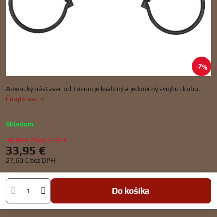
7%
Americký nástavec od Tosoni je kvalitný a jedinečný svojho druhu.
Čítajte viac
Skladom
36,85 €
Zľava
2,90 €
33,95 €
27,60 €
bez DPH
Do košíka