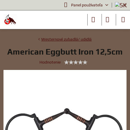
Panel používateľa
Westernové zubadlá/ udidlá
American Eggbutt Iron 12,5cm
Hodnotenie