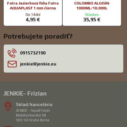
Fatra Jazierková fólia Fatra
COLOMBO ALGISIN
AQUAPLAST 1 mm čierna
1000ML/10.000L
Do 14dní
Skladom
4,95 €
35,95 €
Potrebujete poradiť?
0915732190
jenkie​@jenkie​.eu
JENKIE- Frizian
Sklad/kancelária
JENKIE - AquaFrizian
Maloboršanská 98
900 50 Hrubá Borša