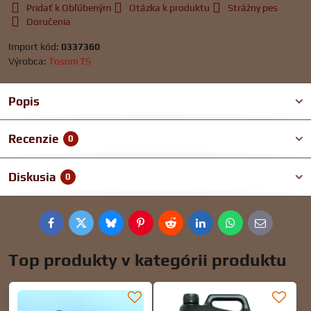
Pridať k Obľúbeným
Otázka k produktu
Strážny pes
Doručenia
Import kód:
0337360
Výrobca:
Tosoni TS
Popis
Recenzie
0
Diskusia
0
Facebook
Twitter
Bluesky
Pinterest
Reddit
LinkedIn
WhatsApp
E-
mail
Top produkty v kategórii produktu