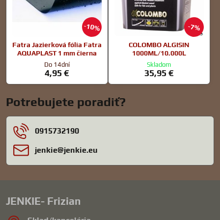
10%
7%
Fatra Jazierková fólia Fatra
COLOMBO ALGISIN
AQUAPLAST 1 mm čierna
1000ML/10.000L
Do 14dní
Skladom
4,95 €
35,95 €
Potrebujete poradiť?
0915732190
jenkie​@jenkie​.eu
JENKIE- Frizian