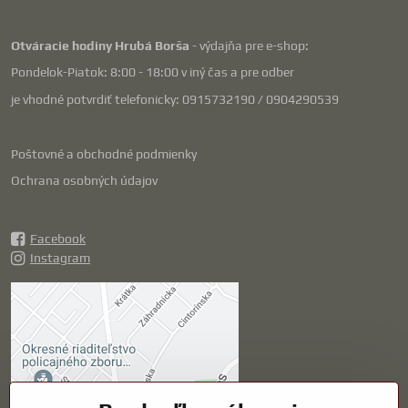
Otváracie hodiny Hrubá Borša
- výdajňa pre e-shop:
Pondelok-Piatok: 8:00 - 18:00 v iný čas a pre odber
je vhodné potvrdiť telefonicky: 0915732190 / 0904290539
Poštovné a obchodné podmienky
Ochrana osobných údajov
Facebook
Instagram
Externý obsah je
blokovaný Voľbami
súkromia
Prajete si načítať externý obsah?