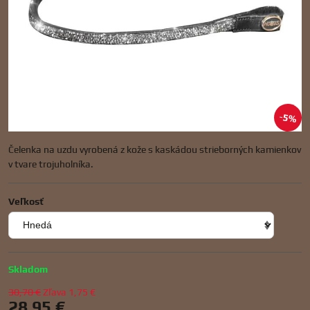
5%
Čelenka na uzdu vyrobená z kože s kaskádou strieborných kamienkov
v tvare trojuholníka.
Veľkosť
Skladom
30,70 €
Zľava
1,75 €
28,95 €