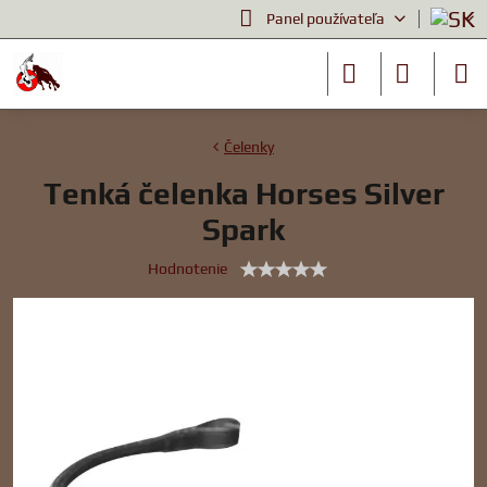
Panel používateľa
Čelenky
Tenká čelenka Horses Silver
Spark
Hodnotenie