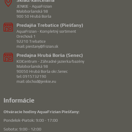
Sklad/kancelária
JENKIE - AquaFrizian
Maloboršanská 98
900 50 Hrubá Borša
Predajňa Trebatice (Piešťany)
AquaFrizian - Kompletný sortiment
Orechová 1
92210 Trebatice
mail: piestany@frizian.sk
Predajna Hrubá Borša (Senec)
KOICentrum - Záhradné jazierka/bazény
Maloboršanská 98
90050 Hrubá Borša okr.Senec
tel: 0915732190
mail: obchod@jenkie.eu
Informácie
Otváracie hodiny AquaFrizian Piešťany:
Pondelok-Piatok: 9:00 - 17:00
Sobota: 9:00 - 12:00