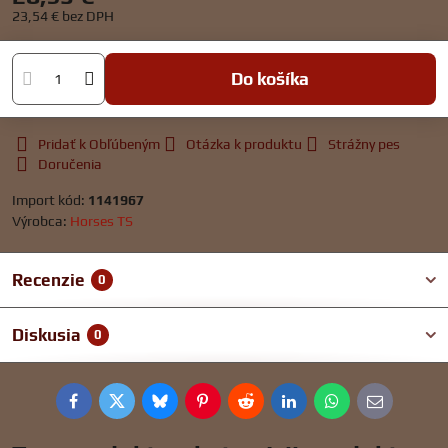
23,54 €
bez DPH
Do košíka
Pridať k Obľúbeným
Otázka k produktu
Strážny pes
Doručenia
Import kód:
1141967
Výrobca:
Horses TS
Recenzie
0
Diskusia
0
Facebook
Twitter
Bluesky
Pinterest
Reddit
LinkedIn
WhatsApp
E-
mail