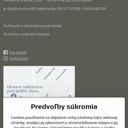
Pondelok-Piatok: 8:00 - 18:00 v iný čas a pre odber
je vhodné potvrdiť telefonicky: 0915732190 / 0904290539
Poštovné a obchodné podmienky
Ochrana osobných údajov
Facebook
Instagram
Externý obsah je
blokovaný Voľbami
súkromia
Prajete si načítať externý obsah?
Predvoľby súkromia
Cookies používame na zlepšenie vašej návštevy tejto webovej
Povoliť tentokrát
stránky, analýzu jej výkonnosti a zhromažďovanie údajov o jej
používaní. Na tento účel môžeme použiť nástroje a služby