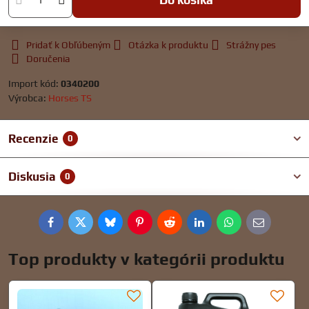
Pridať k Obľúbeným
Otázka k produktu
Strážny pes
Doručenia
Import kód:
0340200
Výrobca:
Horses TS
Recenzie
0
Diskusia
0
Facebook
Twitter
Bluesky
Pinterest
Reddit
LinkedIn
WhatsApp
E-
mail
Top produkty v kategórii produktu