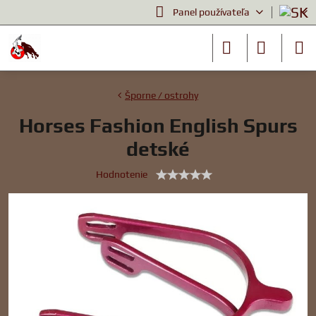
Panel používateľa
Šporne / ostrohy
Horses Fashion English Spurs
detské
Hodnotenie