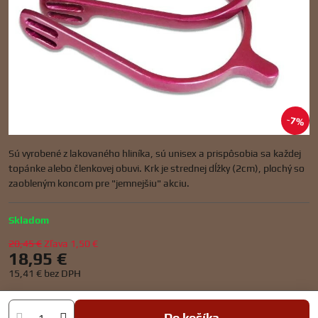
7%
Sú vyrobené z lakovaného hliníka, sú unisex a prispôsobia sa každej
topánke alebo členkovej obuvi. Krk je strednej dĺžky (2cm), plochý so
zaobleným koncom pre "jemnejšiu" akciu.
Skladom
20,45 €
Zľava
1,50 €
18,95 €
15,41 €
bez DPH
Do košíka