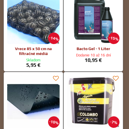
14%
15%
Vrece 85 x 50 cm na
Bacto Gel - 1 Liter
filtračné médiá
Dodanie 10 až 16 dní
10,95 €
Skladom
5,95 €
10%
7%