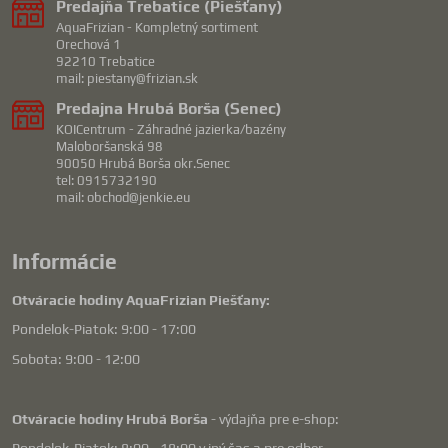
Predajňa Trebatice (Piešťany)
AquaFrizian - Kompletný sortiment
Orechová 1
92210 Trebatice
mail: piestany@frizian.sk
Predajna Hrubá Borša (Senec)
KOICentrum - Záhradné jazierka/bazény
Maloboršanská 98
90050 Hrubá Borša okr.Senec
tel: 0915732190
mail: obchod@jenkie.eu
Informácie
Otváracie hodiny AquaFrizian Piešťany:
Pondelok-Piatok: 9:00 - 17:00
Sobota: 9:00 - 12:00
Otváracie hodiny Hrubá Borša
- výdajňa pre e-shop: