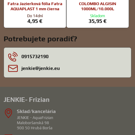
Fatra Jazierková fólia Fatra
COLOMBO ALGISIN
AQUAPLAST 1 mm čierna
1000ML/10.000L
Do 14dní
Skladom
4,95 €
35,95 €
Potrebujete poradiť?
0915732190
jenkie​@jenkie​.eu
JENKIE- Frizian
Sklad/kancelária
JENKIE - AquaFrizian
Maloboršanská 98
900 50 Hrubá Borša