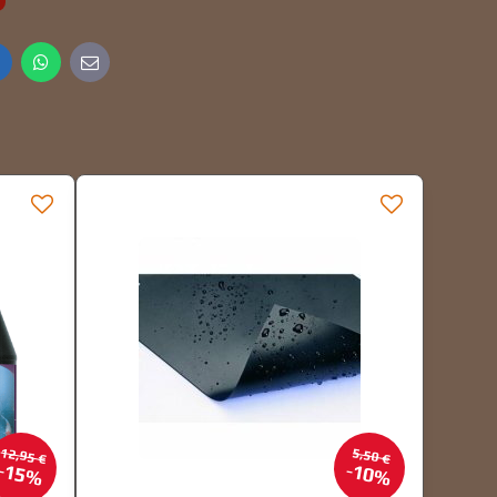
inkedIn
WhatsApp
E-
mail
12,95 €
5,50 €
15%
10%