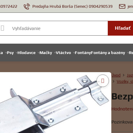
940972422
Predajňa Hrubá Borša (Senec) 0904290539
je
Hľadať
ka
Psy
Hlodavce
Mačky
Vtáctvo
Fontány
Fontány a bazény
Re
Úvod
Jaz
Vozíky, s
Bezp
Hodnoten
Pozinkova