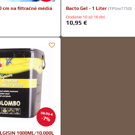
0 cm na filtračné médiá
Bacto Gel - 1 Liter
(TPSnv7750)
Dodanie 10 až 16 dní
10,95 €
38,95 €
7%
GISIN 1000ML/10.000L