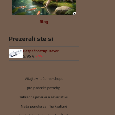
Blog
Prezerali ste si
Bezpečnostný uzáver
5,95 €
7,95 €
Vitajte v našom e-shope
pre jazdecké potreby,
záhradné jazierka a akvaristiku
Naša ponuka zahŕňa kvalitné