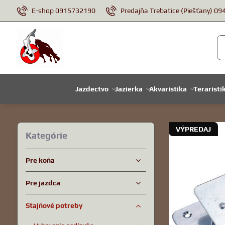
E-shop 0915732190
Predajňa Trebatice (Piešťany) 0
Jazdectvo
Jazierka
Akvaristika
Teraristi
VÝPREDAJ
Kategórie
Pre koňa
Pre jazdca
Stajňové potreby