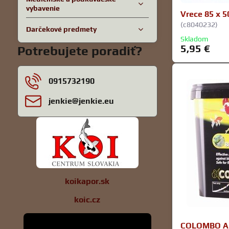
vybavenie
Vrece 85 x 5
(c8040232)
Darčekové predmety
Skladom
5,95 €
Potrebujete poradiť?
0915732190
jenkie​@jenkie​.eu
koikapor.sk
koic.cz
COLOMBO AL