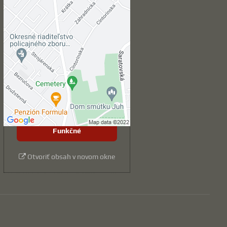
Externý obsah je
blokovaný Voľbami
súkromia
Prajete si načítať externý obsah?
Povoliť tentokrát
Povoliť a zapamätať -
súhlas s druhom cookie:
Funkčné
Otvoriť obsah v novom okne