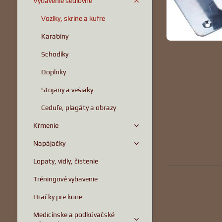
Vybavenie sedlovňe
Vozíky, skrine a kufre
Karabíny
Schodíky
Doplnky
Stojany a vešiaky
Ceduľe, plagáty a obrazy
Kŕmenie
Napájačky
Lopaty, vidly, čistenie
Tréningové vybavenie
Hračky pre kone
Medicínske a podkúvačské