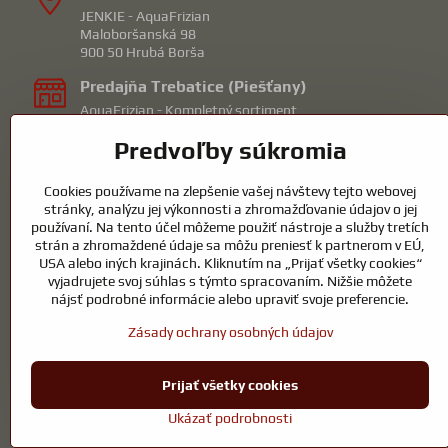
JENKIE - AquaFrizian
Maloboršanská 98
900 50 Hrubá Borša
Predajňa Trebatice (Piešťany)
AquaFrizian - Kompletný sortiment
Orechová 1
Predvoľby súkromia
92210 Trebatice
mail: piestany@frizian.sk
Cookies používame na zlepšenie vašej návštevy tejto webovej
Predajna Hrubá Borša (Senec)
stránky, analýzu jej výkonnosti a zhromažďovanie údajov o jej
KOICentrum - Záhradné jazierka/bazény
používaní. Na tento účel môžeme použiť nástroje a služby tretích
Maloboršanská 98
strán a zhromaždené údaje sa môžu preniesť k partnerom v EÚ,
90050 Hrubá Borša okr.Senec
USA alebo iných krajinách. Kliknutím na „Prijať všetky cookies“
tel: 0915732190
vyjadrujete svoj súhlas s týmto spracovaním. Nižšie môžete
mail: obchod@jenkie.eu
nájsť podrobné informácie alebo upraviť svoje preferencie.
Zásady ochrany osobných údajov
Prijať všetky cookies
Ukázať podrobnosti