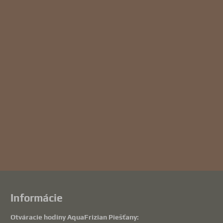
Informácie
Otváracie hodiny AquaFrizian Piešťany: