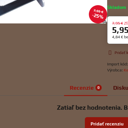
Skladom
7,95 €
25%
7,95 €
Zľ
5,9
4,84 €
b
Pridať
Import kód
Výrobca:
Ke
Recenzie
Disku
0
Zatiaľ bez hodnotenia. B
Pridať recenziu