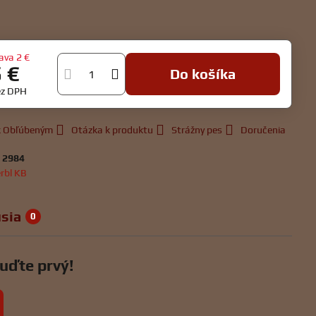
ava
2 €
5 €
Do košíka
ez DPH
 k Obľúbeným
Otázka k produktu
Strážny pes
Doručenia
:
2984
rbl KB
sia
0
uďte prvý!