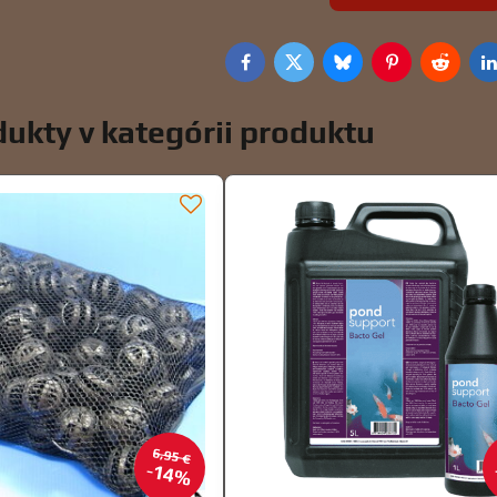
Facebook
Twitter
Bluesky
Pinterest
Reddit
L
ukty v kategórii produktu
6,95 €
14%