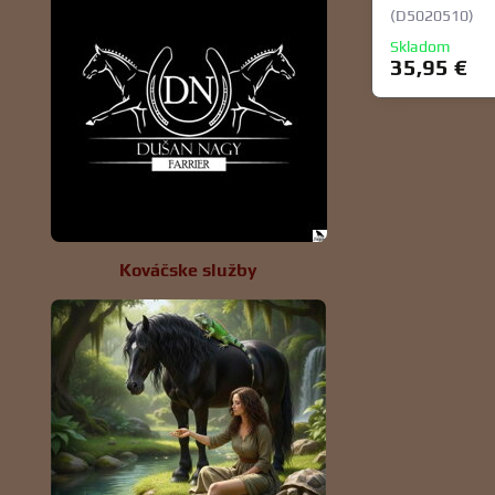
(D5020510)
Skladom
35,95 €
Kováčske služby