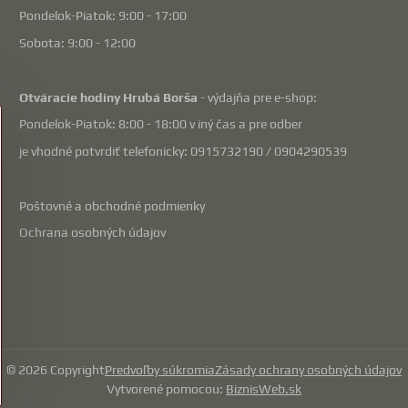
Pondelok-Piatok: 9:00 - 17:00
Sobota: 9:00 - 12:00
Otváracie hodiny Hrubá Borša
- výdajňa pre e-shop:
Pondelok-Piatok: 8:00 - 18:00 v iný čas a pre odber
je vhodné potvrdiť telefonicky: 0915732190 / 0904290539
Poštovné a obchodné podmienky
Ochrana osobných údajov
©
2026
Copyright
Predvoľby súkromia
Zásady ochrany osobných údajov
Vytvorené pomocou:
BiznisWeb.sk