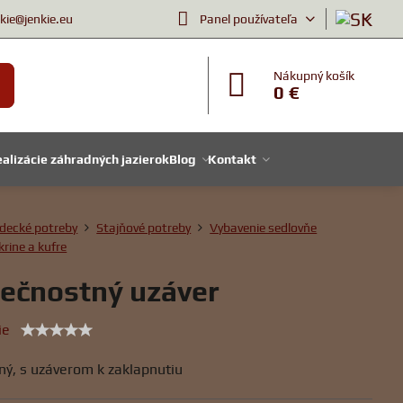
nkie@jenkie.eu
Panel používateľa
Nákupný košík
0 €
alizácie záhradných jazierok
Blog
Kontakt
decké potreby
Stajňové potreby
Vybavenie sedlovňe
krine a kufre
ečnostný uzáver
ie
ný, s uzáverom k zaklapnutiu