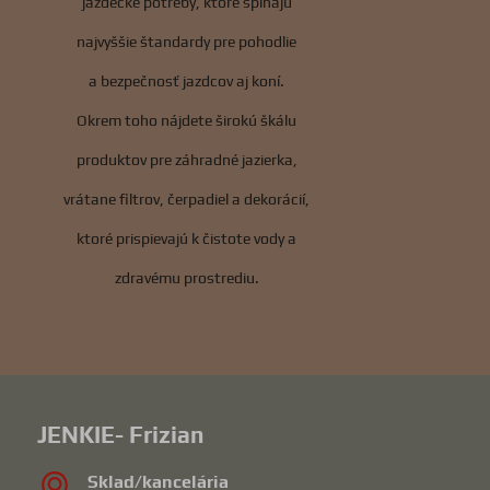
jazdecké potreby, ktoré spĺňajú
najvyššie štandardy pre pohodlie
a bezpečnosť jazdcov aj koní.
Okrem toho nájdete širokú škálu
produktov pre záhradné jazierka,
vrátane filtrov, čerpadiel a dekorácií,
ktoré prispievajú k čistote vody a
zdravému prostrediu.
JENKIE- Frizian
Sklad/kancelária