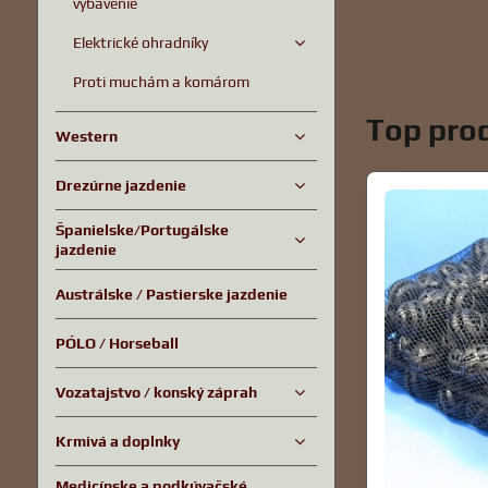
vybavenie
Elektrické ohradníky
Proti muchám a komárom
Top prod
Western
Drezúrne jazdenie
Španielske/Portugálske
jazdenie
Austrálske / Pastierske jazdenie
PÓLO / Horseball
Vozatajstvo / konský záprah
Krmivá a doplnky
Medicínske a podkúvačské