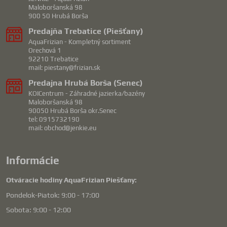
Maloboršanská 98
900 50 Hrubá Borša
Predajňa Trebatice (Piešťany)
AquaFrizian - Kompletný sortiment
Orechová 1
92210 Trebatice
mail: piestany@frizian.sk
Predajna Hrubá Borša (Senec)
KOICentrum - Záhradné jazierka/bazény
Maloboršanská 98
90050 Hrubá Borša okr.Senec
tel: 0915732190
mail: obchod@jenkie.eu
Informácie
Otváracie hodiny AquaFrizian Piešťany:
Pondelok-Piatok: 9:00 - 17:00
Sobota: 9:00 - 12:00