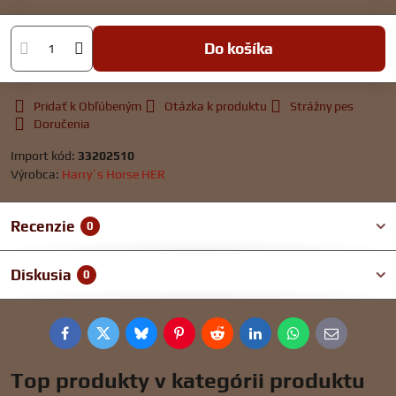
Do košíka
Pridať k Obľúbeným
Otázka k produktu
Strážny pes
Doručenia
Import kód:
33202510
Výrobca:
Harry´s Horse HER
Recenzie
0
Diskusia
0
Facebook
Twitter
Bluesky
Pinterest
Reddit
LinkedIn
WhatsApp
E-
mail
Top produkty v kategórii produktu