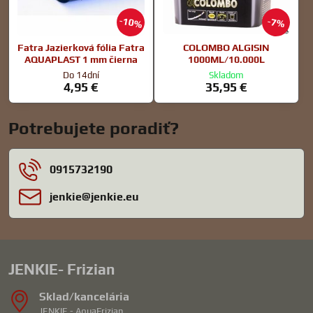
10%
7%
Fatra Jazierková fólia Fatra
COLOMBO ALGISIN
AQUAPLAST 1 mm čierna
1000ML/10.000L
Do 14dní
Skladom
4,95 €
35,95 €
Potrebujete poradiť?
0915732190
jenkie​@jenkie​.eu
JENKIE- Frizian
Sklad/kancelária
JENKIE - AquaFrizian