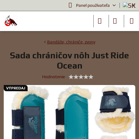
Panel používateľa
Bandáže, chrániče, zvony
Sada chráničov nôh Just Ride
Ocean
Hodnotenie
VÝPREDAJ