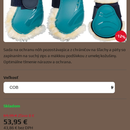
12%
Sada na ochranu nôh pozostávajúca z chráničov na šľachy a päty so
zapínaním na suchý zips a mäkkou podšívkou z umelej kožušiny.
Optimálne tlmenie nárazov a ochrana.
Veľkosť
Skladom
61,95 €
Zľava
8 €
53,95 €
43,86 €
bez DPH