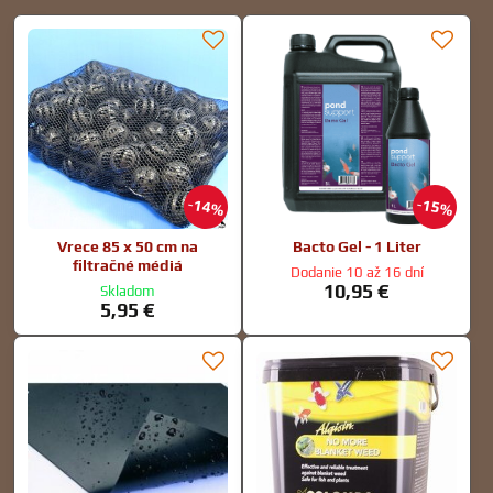
14%
15%
Vrece 85 x 50 cm na
Bacto Gel - 1 Liter
filtračné médiá
Dodanie 10 až 16 dní
10,95 €
Skladom
5,95 €