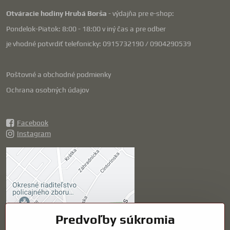
Otváracie hodiny Hrubá Borša
- výdajňa pre e-shop:
Pondelok-Piatok: 8:00 - 18:00 v iný čas a pre odber
je vhodné potvrdiť telefonicky: 0915732190 / 0904290539
Poštovné a obchodné podmienky
Ochrana osobných údajov
Facebook
Instagram
Externý obsah je
blokovaný Voľbami
súkromia
Prajete si načítať externý obsah?
Predvoľby súkromia