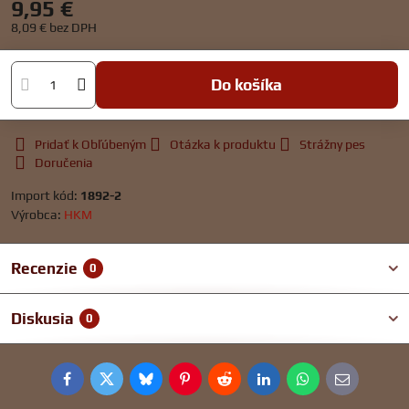
9,95 €
8,09 €
bez DPH
Do košíka
Pridať k Obľúbeným
Otázka k produktu
Strážny pes
Doručenia
Import kód:
1892-2
Výrobca:
HKM
Recenzie
0
Diskusia
0
Facebook
Twitter
Bluesky
Pinterest
Reddit
LinkedIn
WhatsApp
E-
mail