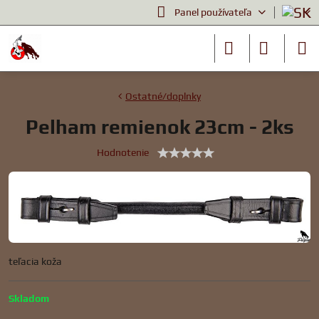
Panel používateľa
Ostatné/doplnky
Pelham remienok 23cm - 2ks
Hodnotenie
teľacia koža
Skladom