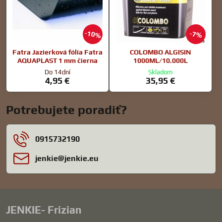
10%
7%
Fatra Jazierková fólia Fatra
COLOMBO ALGISIN
AQUAPLAST 1 mm čierna
1000ML/10.000L
Do 14dní
Skladom
4,95 €
35,95 €
Potrebujete poradiť?
0915732190
jenkie​@jenkie​.eu
JENKIE- Frizian