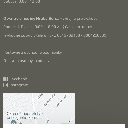
Sobota: 9:00 - 12:00
Otváracie hodiny Hrubá Borša
- výdajňa pre e-shop:
Pondelok-Piatok: 8:00 - 18:00 v iný čas a pre odber
je vhodné potvrdiť telefonicky: 0915732190 / 0904290539
Poštovné a obchodné podmienky
Ochrana osobných údajov
Facebook
Instagram
Externý obsah je
blokovaný Voľbami
súkromia