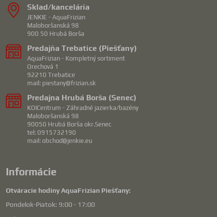
Sklad/kancelária
JENKIE - AquaFrizian
Maloboršanská 98
900 50 Hrubá Borša
Predajňa Trebatice (Piešťany)
AquaFrizian - Kompletný sortiment
Orechová 1
92210 Trebatice
mail: piestany@frizian.sk
Predajna Hrubá Borša (Senec)
KOICentrum - Záhradné jazierka/bazény
Maloboršanská 98
90050 Hrubá Borša okr.Senec
tel: 0915732190
mail: obchod@jenkie.eu
Informácie
Otváracie hodiny AquaFrizian Piešťany:
Pondelok-Piatok: 9:00 - 17:00