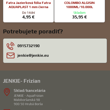
Fatra Jazierková fólia Fatra
COLOMBO ALGISIN
AQUAPLAST 1 mm čierna
1000ML/10.000L
Do 14dní
Skladom
4,95 €
35,95 €
Potrebujete poradiť?
0915732190
jenkie​@jenkie​.eu
JENKIE- Frizian
Sklad/kancelária
JENKIE - AquaFrizian
Maloboršanská 98
900 50 Hrubá Borša