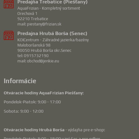
Predajňa Trebatice (Piešťany)
AquaFrizian - Kompletný sortiment
Orechová 1
92210 Trebatice
mail: piestany@frizian.sk
Predajna Hrubá Borša (Senec)
KOICentrum - Záhradné jazierka/bazény
Maloboršanská 98
90050 Hrubá Borša okr.Senec
tel: 0915732190
mail: obchod@jenkie.eu
Informácie
Otváracie hodiny AquaFrizian Piešťany:
Pondelok-Piatok: 9:00 - 17:00
Sobota: 9:00 - 12:00
Otváracie hodiny Hrubá Borša
- výdajňa pre e-shop:
Pondelok-Piatok: 8:00 - 18:00 v iný čas a pre odber