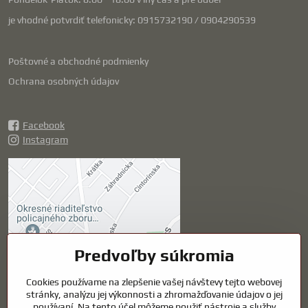
je vhodné potvrdiť telefonicky: 0915732190 / 0904290539
Poštovné a obchodné podmienky
Ochrana osobných údajov
Facebook
Instagram
Externý obsah je
blokovaný Voľbami
súkromia
Prajete si načítať externý obsah?
Predvoľby súkromia
Cookies používame na zlepšenie vašej návštevy tejto webovej
Povoliť tentokrát
stránky, analýzu jej výkonnosti a zhromažďovanie údajov o jej
používaní. Na tento účel môžeme použiť nástroje a služby