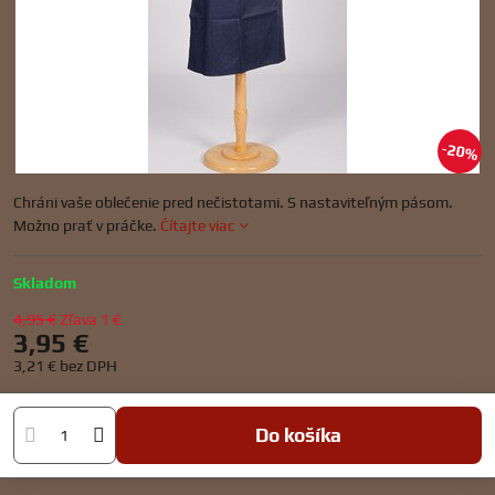
20%
Chráni vaše oblečenie pred nečistotami. S nastaviteľným pásom.
Možno prať v práčke.
Čítajte viac
Skladom
4,95 €
Zľava
1 €
3,95 €
3,21 €
bez DPH
Do košíka