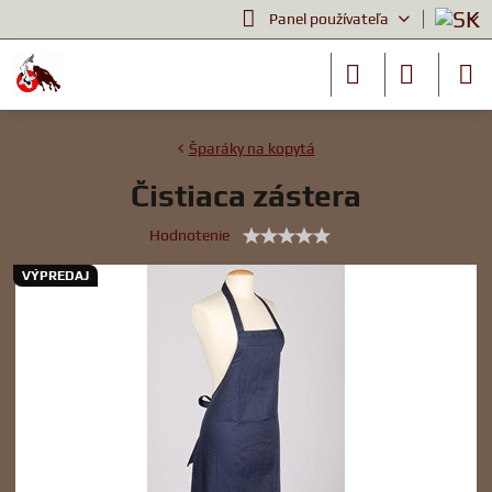
Panel používateľa
Šparáky na kopytá
Čistiaca zástera
Hodnotenie
VÝPREDAJ