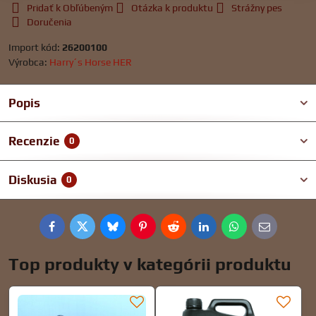
Pridať k Obľúbeným
Otázka k produktu
Strážny pes
Doručenia
Import kód:
26200100
Výrobca:
Harry´s Horse HER
Popis
Recenzie
0
Diskusia
0
Facebook
Twitter
Bluesky
Pinterest
Reddit
LinkedIn
WhatsApp
E-
mail
Top produkty v kategórii produktu