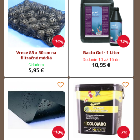
14%
15%
Vrece 85 x 50 cm na
Bacto Gel - 1 Liter
filtračné médiá
Dodanie 10 až 16 dní
10,95 €
Skladom
5,95 €
10%
7%