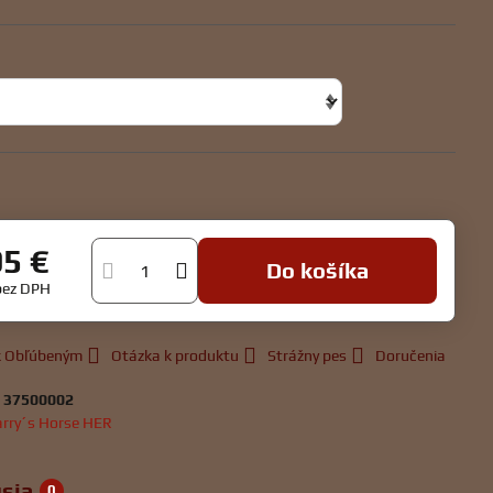
95 €
Do košíka
bez DPH
 k Obľúbeným
Otázka k produktu
Strážny pes
Doručenia
:
37500002
rry´s Horse HER
sia
0