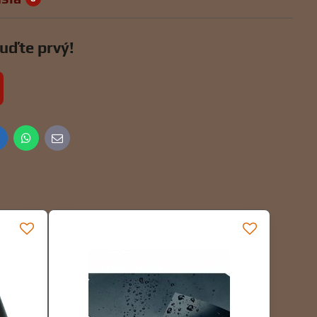
uďte prvý!
inkedIn
WhatsApp
E-
mail