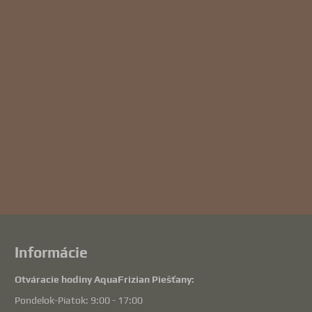
Informácie
Otváracie hodiny AquaFrizian Piešťany:
Pondelok-Piatok: 9:00 - 17:00