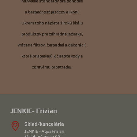
najvyššie štandardy pre pohodlie
a bezpečnosť jazdcov aj koní.
Okrem toho nájdete širokú škálu
produktov pre záhradné jazierka,
vrátane filtrov, čerpadiel a dekorácií,
ktoré prispievajú k čistote vody a
zdravému prostrediu.
JENKIE- Frizian
Sklad/kancelária
JENKIE - AquaFrizian
Maloboršanská 98