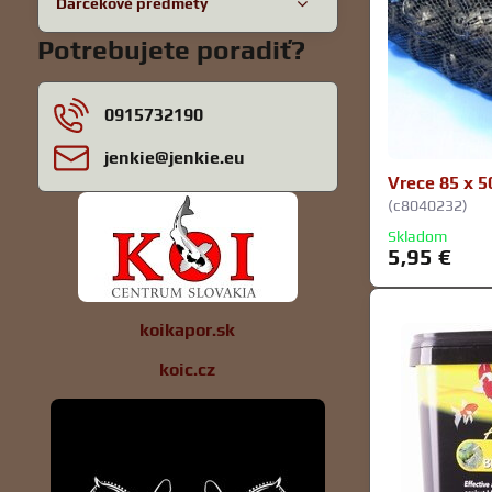
Darčekové predmety
Potrebujete poradiť?
0915732190
jenkie​@jenkie​.eu
Vrece 85 x 5
(c8040232)
Skladom
5,95 €
koikapor.sk
koic.cz