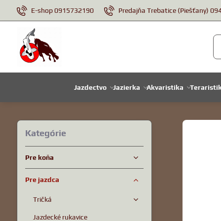
E-shop 0915732190
Predajňa Trebatice (Piešťany) 0
Jazdectvo
Jazierka
Akvaristika
Teraristi
Kategórie
Pre koňa
Pre jazdca
Tričká
Jazdecké rukavice