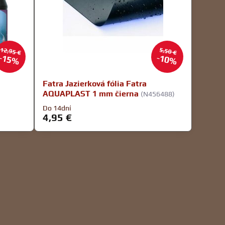
12,95 €
5,50 €
15%
10%
Fatra Jazierková fólia Fatra
AQUAPLAST 1 mm čierna
(N456488)
Do 14dní
4,95 €