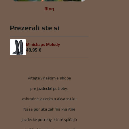
Blog
Prezerali ste si
Minichaps Melody
40,95 €
Vitajte v našom e-shope
pre jazdecké potreby,
záhradné jazierka a akvaristiku
Naša ponuka zahŕňa kvalitné
jazdecké potreby, ktoré spĺňajú