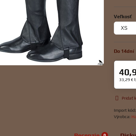
Veľkosť
Do 14dní
40,
33,29 €
Pridať
Import kód
Výrobca:
Ha
Recenzie
Disku
0