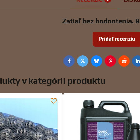
Zatiaľ bez hodnotenia. B
Pridať recenziu
Facebook
Twitter
Bluesky
Pinterest
Reddit
L
ukty v kategórii produktu