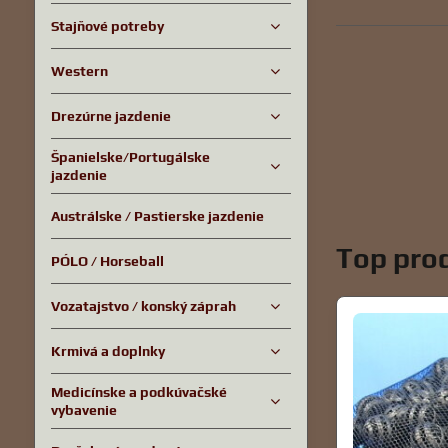
Stajňové potreby
Western
Drezúrne jazdenie
Španielske/Portugálske
jazdenie
Austrálske / Pastierske jazdenie
Top prod
PÓLO / Horseball
Vozatajstvo / konský záprah
Krmivá a doplnky
Medicínske a podkúvačské
vybavenie