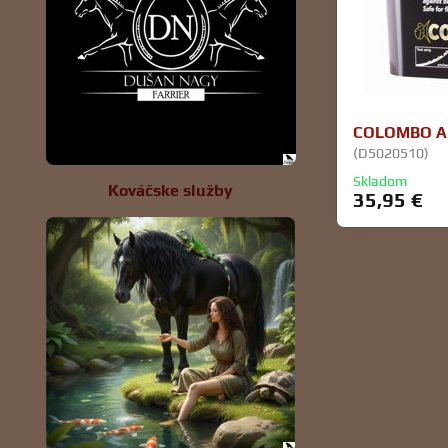
COLOMBO AL
(D5020510)
Skladom
Kováčske služby
35,95 €