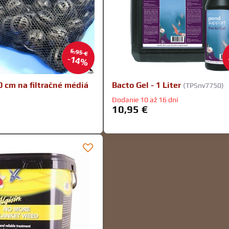
6,95 €
14%
0 cm na filtračné médiá
Bacto Gel - 1 Liter
(TPSnv7750)
Dodanie 10 až 16 dní
10,95 €