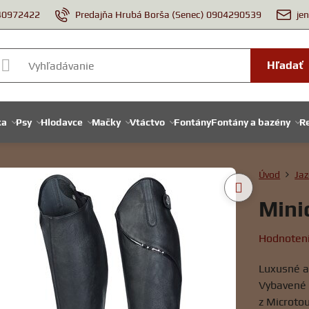
940972422
Predajňa Hrubá Borša (Senec) 0904290539
je
Hľadať
ka
Psy
Hlodavce
Mačky
Vtáctvo
Fontány
Fontány a bazény
Re
Úvod
Jaz
Mini
Hodnoten
Luxusné a
Vybavené 
z Microto