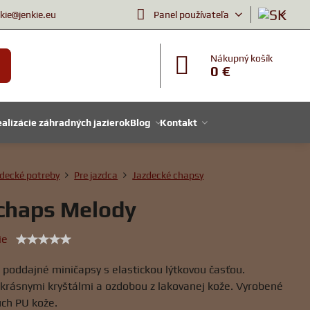
nkie@jenkie.eu
Panel používateľa
Nákupný košík
0 €
alizácie záhradných jazierok
Blog
Kontakt
decké potreby
Pre jazdca
Jazdecké chapsy
chaps Melody
ie
 poddajné miničapsy s elastickou lýtkovou časťou.
krásnymi kryštálmi a ozdobou z lakovanej kože. Vyrobené
uch PU kože.