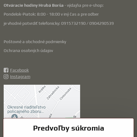
Otváracie hodiny Hrubá Borša
- výdajňa pre e-shop:
Pondelok-Piatok: 8:00 - 18:00 v iný čas a pre odber
je vhodné potvrdiť telefonicky: 0915732190 / 0904290539
Poštovné a obchodné podmienky
Ochrana osobných údajov
Facebook
Instagram
Externý obsah je
blokovaný Voľbami
súkromia
Prajete si načítať externý obsah?
Predvoľby súkromia