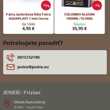
10%
7%
Fatra Jazierková fólia Fatra
COLOMBO ALGISIN
AQUAPLAST 1 mm čierna
1000ML/10.000L
Do 14dní
Skladom
4,95 €
35,95 €
Potrebujete poradiť?
0915732190
jenkie​@jenkie​.eu
JENKIE- Frizian
Sklad/kancelária
JENKIE - AquaFrizian