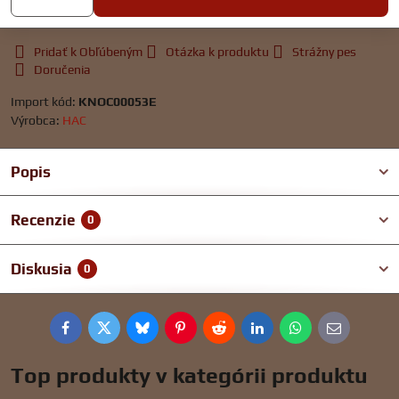
Pridať k Obľúbeným
Otázka k produktu
Strážny pes
Doručenia
Import kód:
KNOC00053E
Výrobca:
HAC
Popis
Recenzie
0
Diskusia
0
Facebook
Twitter
Bluesky
Pinterest
Reddit
LinkedIn
WhatsApp
E-
mail
Top produkty v kategórii produktu