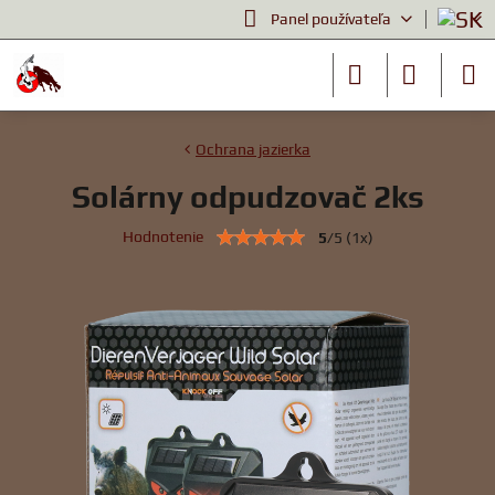
Panel používateľa
Ochrana jazierka
Solárny odpudzovač 2ks
Hodnotenie
5
/
5
(
1
x)