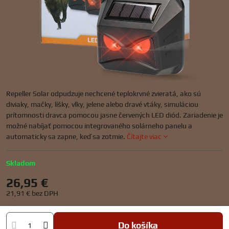
Repeller Solar odpudzuje nechcené teplokrvné zvieratá, ako sú
diviaky, mačky, líšky, vlky, jelene alebo dravé vtáky, simuláciou
prítomnosti dravca pomocou jasne červených LED diód. Zariadenie je
možné nabíjať pomocou integrovaného solárneho panelu a
automaticky sa zapne, keď sa zotmie.
Čítajte viac
Skladom
26,95 €
21,91 €
bez DPH
Do košíka