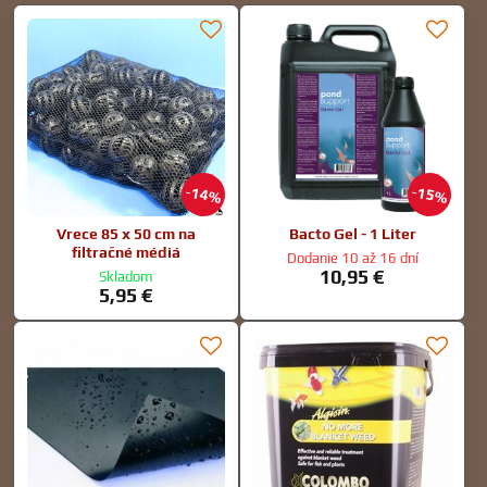
14%
15%
Vrece 85 x 50 cm na
Bacto Gel - 1 Liter
filtračné médiá
Dodanie 10 až 16 dní
10,95 €
Skladom
5,95 €