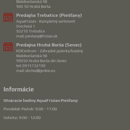
Maloboršanská 98
900 50 Hrubá Borša
Predajňa Trebatice (Piešťany)
AquaFrizian - Kompletný sortiment
Orechová 1
92210 Trebatice
mail: piestany@frizian.sk
Predajna Hrubá Borša (Senec)
KOICentrum - Záhradné jazierka/bazény
Maloboršanská 98
90050 Hrubá Borša okr.Senec
tel: 0915732190
mail: obchod@jenkie.eu
Informácie
Otváracie hodiny AquaFrizian Piešťany:
Pondelok-Piatok: 9:00 - 17:00
Sobota: 9:00 - 12:00