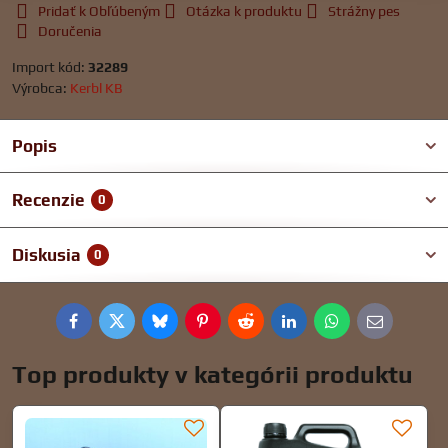
Pridať k Obľúbeným
Otázka k produktu
Strážny pes
Doručenia
Import kód:
32289
Výrobca:
Kerbl KB
Popis
Recenzie
0
Diskusia
0
Facebook
Twitter
Bluesky
Pinterest
Reddit
LinkedIn
WhatsApp
E-
mail
Top produkty v kategórii produktu