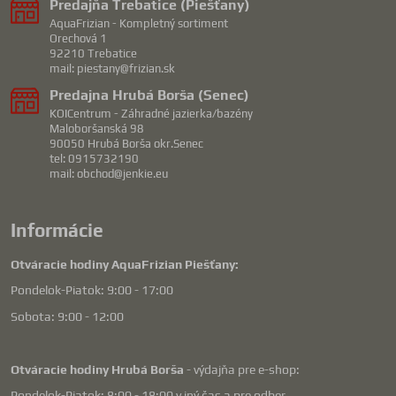
Predajňa Trebatice (Piešťany)
AquaFrizian - Kompletný sortiment
Orechová 1
92210 Trebatice
mail: piestany@frizian.sk
Predajna Hrubá Borša (Senec)
KOICentrum - Záhradné jazierka/bazény
Maloboršanská 98
90050 Hrubá Borša okr.Senec
tel: 0915732190
mail: obchod@jenkie.eu
Informácie
Otváracie hodiny AquaFrizian Piešťany:
Pondelok-Piatok: 9:00 - 17:00
Sobota: 9:00 - 12:00
Otváracie hodiny Hrubá Borša
- výdajňa pre e-shop:
Pondelok-Piatok: 8:00 - 18:00 v iný čas a pre odber