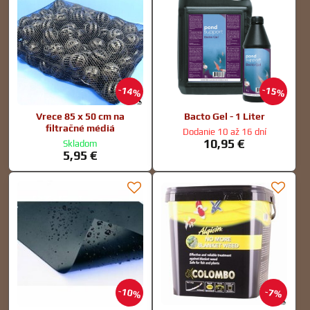
14%
15%
Vrece 85 x 50 cm na
Bacto Gel - 1 Liter
filtračné médiá
Dodanie 10 až 16 dní
10,95 €
Skladom
5,95 €
10%
7%