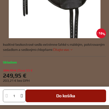
18%
kvalitné bezkostrové sedlo extrémne ľahké s mäkkým, polstrovaným
sedadlom a sedlovými chlopňami
Čítajte viac
Skladom
304,95 €
Zľava
55 €
249,95 €
203,21 €
bez DPH
Do košíka