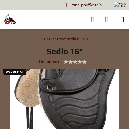
Panel používateľa
Bezkostrové sedlá a PAD
Sedlo 16"
Hodnotenie
VÝPREDAJ