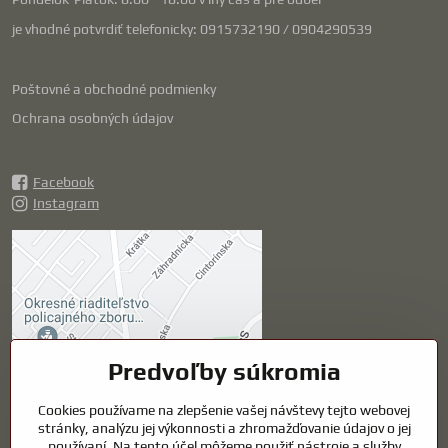
je vhodné potvrdiť telefonicky: 0915732190 / 0904290539
Poštovné a obchodné podmienky
Ochrana osobných údajov
Facebook
Instagram
Externý obsah je
blokovaný Voľbami
súkromia
Prajete si načítať externý obsah?
Predvoľby súkromia
Cookies používame na zlepšenie vašej návštevy tejto webovej
Povoliť tentokrát
stránky, analýzu jej výkonnosti a zhromažďovanie údajov o jej
používaní. Na tento účel môžeme použiť nástroje a služby