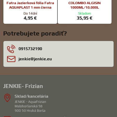
Fatra Jazierková fólia Fatra
COLOMBO ALGISIN
AQUAPLAST 1 mm čierna
1000ML/10.000L
Do 14dní
Skladom
4,95 €
35,95 €
Potrebujete poradiť?
0915732190
jenkie​@jenkie​.eu
JENKIE- Frizian
Sklad/kancelária
JENKIE - AquaFrizian
Maloboršanská 98
900 50 Hrubá Borša