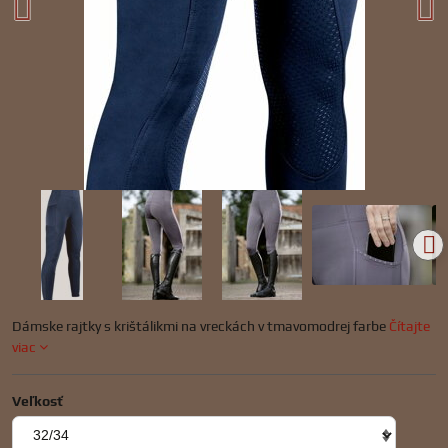
Dámske rajtky s krištálikmi na vreckách v tmavomodrej farbe
Čítajte
viac
Veľkosť