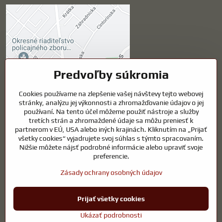
Externý obsah je
blokovaný Voľbami
súkromia
Prajete si načítať externý obsah?
Predvoľby súkromia
Cookies používame na zlepšenie vašej návštevy tejto webovej
Povoliť tentokrát
stránky, analýzu jej výkonnosti a zhromažďovanie údajov o jej
používaní. Na tento účel môžeme použiť nástroje a služby
Povoliť a zapamätať -
tretích strán a zhromaždené údaje sa môžu preniesť k
súhlas s druhom cookie:
partnerom v EÚ, USA alebo iných krajinách. Kliknutím na „Prijať
Funkčné
všetky cookies“ vyjadrujete svoj súhlas s týmto spracovaním.
Nižšie môžete nájsť podrobné informácie alebo upraviť svoje
preferencie.
Otvoriť obsah v novom okne
Zásady ochrany osobných údajov
Prijať všetky cookies
©
2026
Copyright
Predvoľby súkromia
Zásady ochrany osobných údajov
Ukázať podrobnosti
Vytvorené pomocou:
BiznisWeb.sk