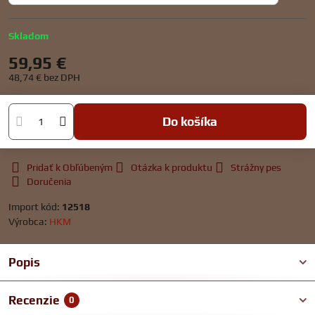
Skladom
59,95 €
48,74 €
bez DPH
Do košíka
Pridať k Obľúbeným
Otázka k produktu
Strážny pes
Doručenia
Import kód:
12518
Výrobca:
HKM
Popis
Recenzie
0