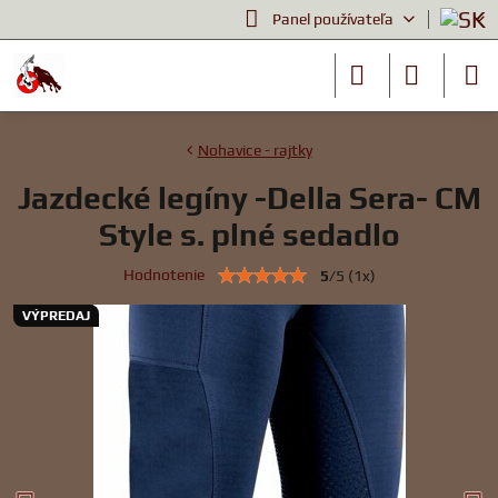
Panel používateľa
Nohavice - rajtky
Jazdecké legíny -Della Sera- CM
Style s. plné sedadlo
Hodnotenie
5
/
5
(
1
x)
VÝPREDAJ