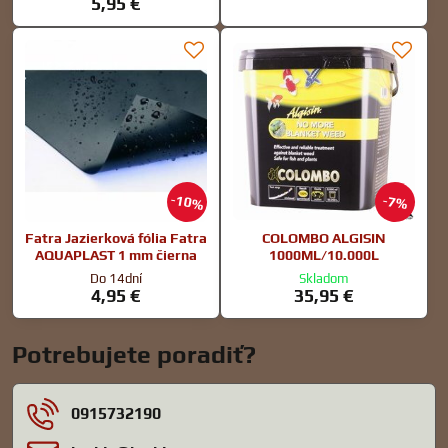
5,95 €
10%
7%
Fatra Jazierková fólia Fatra
COLOMBO ALGISIN
AQUAPLAST 1 mm čierna
1000ML/10.000L
Do 14dní
Skladom
4,95 €
35,95 €
Potrebujete poradiť?
0915732190