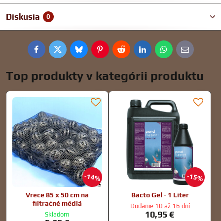
Diskusia
0
Facebook
Twitter
Bluesky
Pinterest
Reddit
LinkedIn
WhatsApp
E-
mail
Top produkty v kategórii produktu
14%
15%
Vrece 85 x 50 cm na
Bacto Gel - 1 Liter
filtračné médiá
Dodanie 10 až 16 dní
10,95 €
Skladom