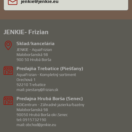
jenkie​@jenkie​.eu
JENKIE- Frizian
Sklad/kancelária
JENKIE - AquaFrizian
Maloboršanská 98
900 50 Hrubá Borša
Predajňa Trebatice (Piešťany)
AquaFrizian - Kompletný sortiment
Orechová 1
92210 Trebatice
mail: piestany@frizian.sk
Predajna Hrubá Borša (Senec)
KOICentrum - Záhradné jazierka/bazény
Maloboršanská 98
90050 Hrubá Borša okr.Senec
tel: 0915732190
mail: obchod@jenkie.eu